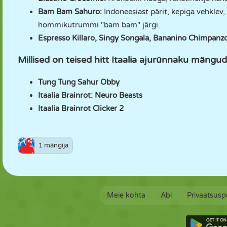
Bam Bam Sahuro:
Indoneesiast pärit, kepiga vehkle
hommikutrummi "bam bam" järgi.
Espresso Killaro, Singy Songala, Bananino Chimpanz
Millised on teised hitt Itaalia ajurünnaku mäng
Tung Tung Sahur Obby
Itaalia Brainrot: Neuro Beasts
Itaalia Brainrot Clicker 2
1 mängija
Meie kohta
Abi
Privaatsuspo