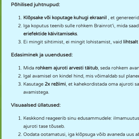
Põhilised juhtnupud:
Klõpsake või koputage kuhugi ekraanil
, et genereeri
Iga koputus teenib sulle rohkem Brainrot'i, mida saa
eriefektide käivitamiseks
.
Ei mingit sihtimist, ei mingit lohistamist, vaid
lihtsal
Edasiminek ja uuendused:
Mida
rohkem ajuroti arvesti täitub
, seda rohkem ava
Igal avamisel on kindel hind, mis võimaldab sul plan
Kasutage
2x režiimi
, et kahekordistada oma ajuroti sa
avamistega.
Visuaalsed üllatused:
Keskkond reageerib sinu edusammudele: ilmamuutused
ajuroti tase tõuseb.
Oodata ootamatusi, iga klõpsuga võib avaneda uus ab