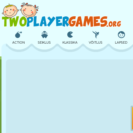
ACTION
SEIKLUS
KLASSIKA
VÕITLUS
LAPSED
3D
LENNUKID
TULNUKAS
TASAKAAL
KORVPALL
LOSS
MALE
CRAZY
KAITSE
DINOSAURUS
TÜDRUK
GOLF
HÜPPAMINE
MATEMAATIKA
LABÜRINT