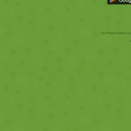
TwoPlayerGames.org 
V