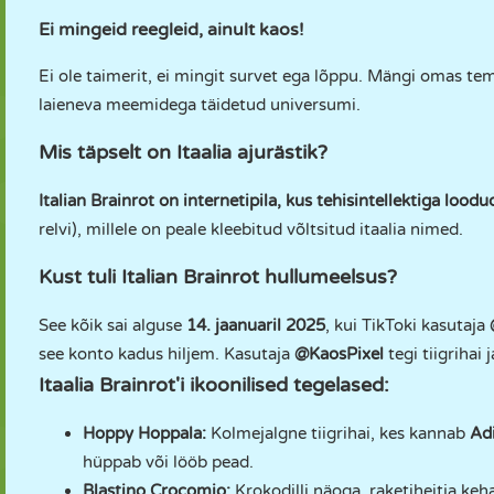
Ei mingeid reegleid, ainult kaos!
Ei ole taimerit, ei mingit survet ega lõppu. Mängi omas tempo
laieneva meemidega täidetud universumi.
Mis täpselt on Itaalia ajurästik?
Italian Brainrot on internetipila, kus tehisintellektiga lood
relvi), millele on peale kleebitud võltsitud itaalia nimed.
Kust tuli Italian Brainrot hullumeelsus?
See kõik sai alguse
14. jaanuaril 2025
, kui TikToki kasutaja
see konto kadus hiljem. Kasutaja
@KaosPixel
tegi tiigrihai
Itaalia Brainrot'i ikoonilised tegelased:
Hoppy Hoppala:
Kolmejalgne tiigrihai, kes kannab
Ad
hüppab või lööb pead.
Blastino Crocomio:
Krokodilli näoga, raketiheitja keha