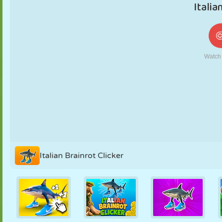
NUKK
PUSLE
REAKTSIOON
RETRO
ROBOT
STRATEEGIA
TRIKK
TANK
TENNIS
TRIPS-TRAPS-
TRULL
Italian Brainrot Clicker