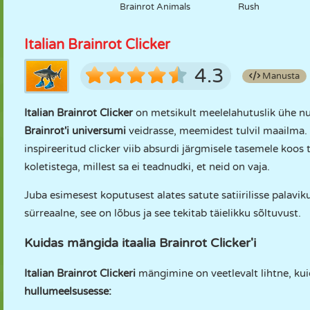
Brainrot Animals
Rush
Italian Brainrot Clicker
4.3
Manusta
Italian Brainrot Clicker
on metsikult meelelahutuslik ühe n
Brainrot'i universumi
veidrasse, meemidest tulvil maailma. 
inspireeritud clicker viib absurdi järgmisele tasemele koos
koletistega, millest sa ei teadnudki, et neid on vaja.
Juba esimesest koputusest alates satute satiirilisse palav
sürreaalne, see on lõbus ja see tekitab täielikku sõltuvust.
Kuidas mängida itaalia Brainrot Clicker'i
Italian Brainrot Clickeri
mängimine on veetlevalt lihtne, kuid
hullumeelsusesse: