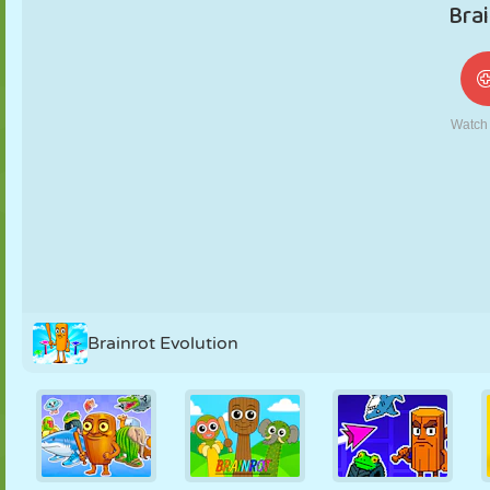
NUKK
PUSLE
REAKTSIOON
RETRO
ROBOT
STRATEEGIA
TRIKK
TANK
TENNIS
TRIPS-TRAPS-
TRULL
Brainrot Evolution