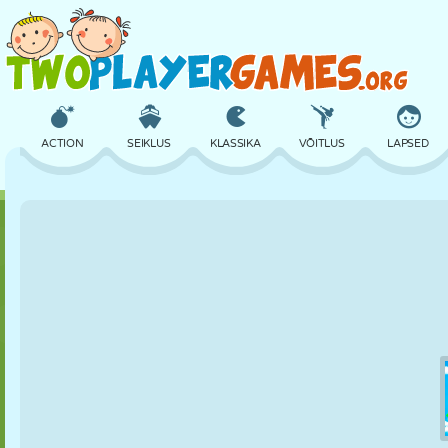
ACTION
SEIKLUS
KLASSIKA
VÕITLUS
LAPSED
3D
LENNUKID
TULNUKAS
TASAKAAL
KORVPALL
LOSS
MALE
CRAZY
KAITSE
DINOSAURUS
TÜDRUK
GOLF
HÜPPAMINE
MATEMAATIKA
LABÜRINT