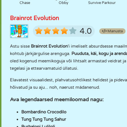
Chase
Obby
Survive Parkour
Brainrot Evolution
4.0
Manusta
Astu sisse
Brainrot Evolution
'i imeliselt absurdsesse maail
kohtub järkjärgulise arenguga.
Puuduta, käi, kogu ja arenda
oled kogenud meemikoguja või lihtsalt armastad veidrat ja l
tegelasi ja ettearvamatuid üllatusi.
Elavatest visuaalidest, plahvatusohtlikest helidest ja pide
hõivatud ja su aju... noh, naerust mädanenud.
Ava legendaarsed meemiloomad nagu:
Bombardino Crocodilo
Tung Tung Tung Sahur
Burbaloni Luliloli