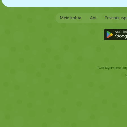
Meie kohta
Abi
Privaatsuspo
TwoPlayerGames.org 
V