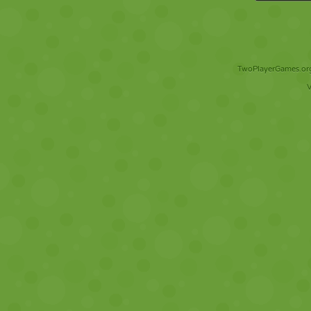
TwoPlayerGames.org 
V