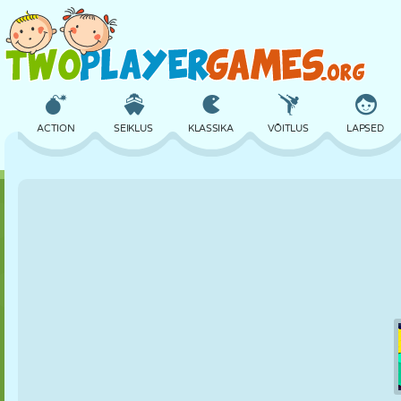
ACTION
SEIKLUS
KLASSIKA
VÕITLUS
LAPSED
3D
LENNUKID
TULNUKAS
TASAKAAL
KORVPALL
LOSS
MALE
CRAZY
KAITSE
DINOSAURUS
TÜDRUK
GOLF
HÜPPAMINE
MATEMAATIKA
LABÜRINT