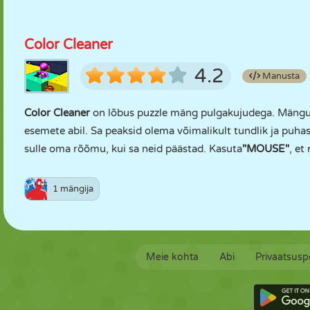
Color Cleaner
4.2
Manusta
Color Cleaner
on lõbus puzzle mäng pulgakujudega. Mängu 
esemete abil. Sa peaksid olema võimalikult tundlik ja puh
sulle oma rõõmu, kui sa neid päästad. Kasuta
"MOUSE"
, et
1 mängija
Meie kohta
Abi
Privaatsuspo