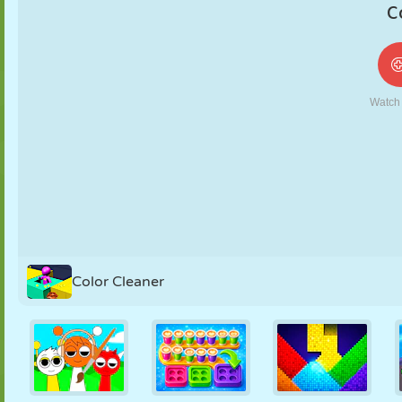
NUKK
PUSLE
REAKTSIOON
RETRO
ROBOT
STRATEEGIA
TRIKK
TANK
TENNIS
TRIPS-TRAPS-
TRULL
Color Cleaner