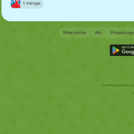
1 mängija
Meie kohta
Abi
Privaatsuspo
TwoPlayerGames.org 
V