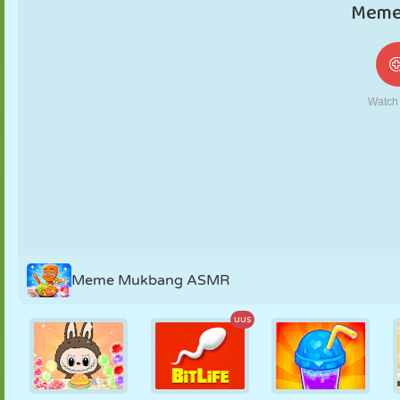
NUKK
PUSLE
REAKTSIOON
RETRO
ROBOT
STRATEEGIA
TRIKK
TANK
TENNIS
TRIPS-TRAPS-
TRULL
Meme Mukbang ASMR
uus