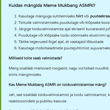
Kuidas mängida Meme Mukbang ASMRi?
Kasutage mänguga suhtlemiseks
hiirt
või
puuteekraa
Toitude valmistamiseks puudutage või klõpsake koost
Järgige toiduvalmistamise ajal ekraanil kuvatavaid ju
Puudutage või klõpsake toidu söömiseks elustriimi aj
Täitke tegevused õigel ajal, et vaatajaid lõbustada
Kasutage mobiilseadmete puutejuhtimist sujuvamak
Milliseid toite saab valmistada?
Mäng sisaldab maitsvaid roogasid, nagu vürtsikad nuudli
stiilis mängimiseks.
Kas Meme Mukbang ASMR on toiduvalmistamise mäng?
Jah, see sisaldab toiduvalmistamist ja toidu valmistamist,
reaktsioonidele ja publiku kasvule.