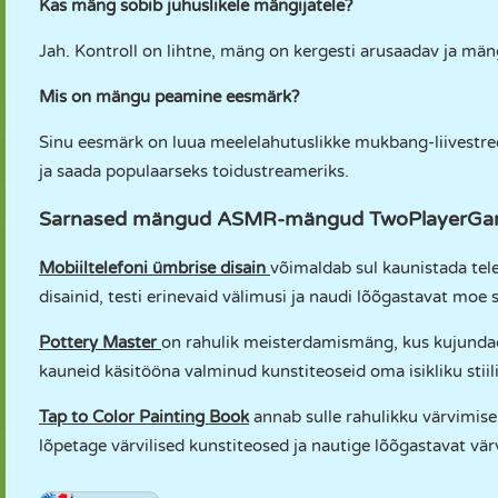
Kas mäng sobib juhuslikele mängijatele?
Jah. Kontroll on lihtne, mäng on kergesti arusaadav ja mäng
Mis on mängu peamine eesmärk?
Sinu eesmärk on luua meelelahutuslikke mukbang-liivestr
ja saada populaarseks toidustreameriks.
Sarnased mängud ASMR-mängud TwoPlayerGam
Mobiiltelefoni ümbrise disain
võimaldab sul kaunistada tele
disainid, testi erinevaid välimusi ja naudi lõõgastavat moe 
Pottery Master
on rahulik meisterdamismäng, kus kujundad 
kauneid käsitööna valminud kunstiteoseid oma isikliku stiil
Tap to Color Painting Book
annab sulle rahulikku värvimise
lõpetage värvilised kunstiteosed ja nautige lõõgastavat v