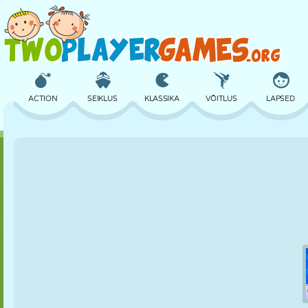
ACTION
SEIKLUS
KLASSIKA
VÕITLUS
LAPSED
3D
LENNUKID
TULNUKAS
TASAKAAL
KORVPALL
LOSS
MALE
CRAZY
KAITSE
DINOSAURUS
TÜDRUK
GOLF
HÜPPAMINE
MATEMAATIKA
LABÜRINT