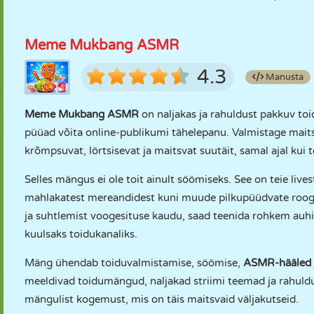
Meme Mukbang ASMR
4.3
Manusta
Meme Mukbang ASMR
on naljakas ja rahuldust pakkuv toi
püüad võita online-publikumi tähelepanu. Valmistage mait
krõmpsuvat, lörtsisevat ja maitsvat suutäit, samal ajal kui t
Selles mängus ei ole toit ainult söömiseks. See on teie live
mahlakatest mereandidest kuni muude pilkupüüdvate rooga
ja suhtlemist voogesituse kaudu, saad teenida rohkem auh
kuulsaks toidukanaliks.
Mäng ühendab toiduvalmistamise, söömise,
ASMR-hääled
meeldivad toidumängud, naljakad striimi teemad ja rahul
mängulist kogemust, mis on täis maitsvaid väljakutseid.