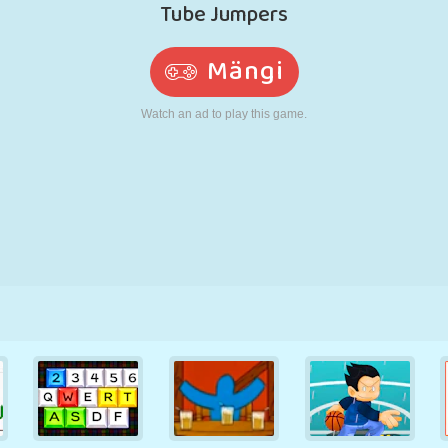
N
RETRO
ROBOT
JOOKSMINE
KOOL
LASKMINE
TENNIS
TRIPS-TRAPS-
PUUTEEKRAAN
TORN
VEOAUTO
TRULL