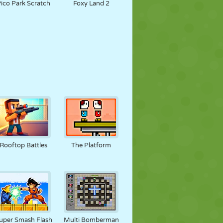
ico Park Scratch
Foxy Land 2
Rooftop Battles
The Platform
uper Smash Flash
Multi Bomberman