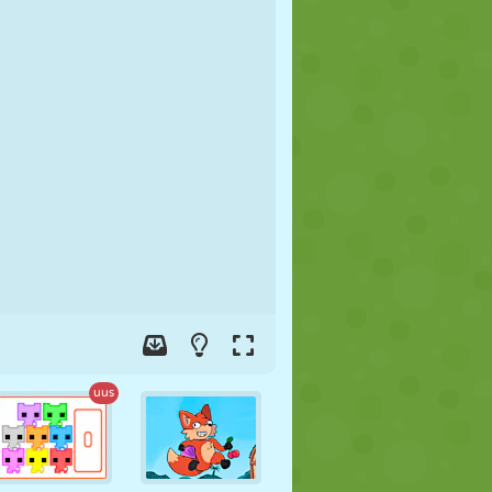
JALGPALL
KOSMOS
KRIIPSUJUKU
SÕDA
MAADLUS
ZOMBIE
uus