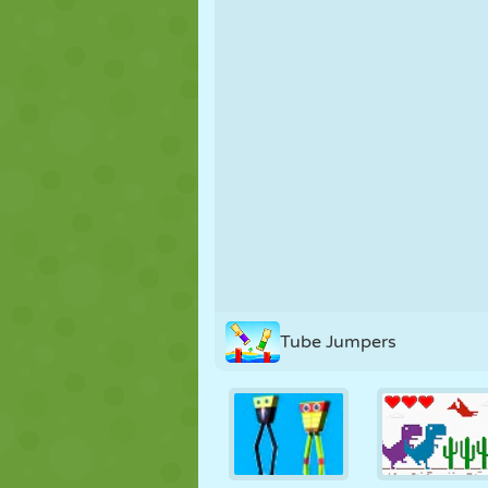
NUKK
PUSLE
REAKTSIOO
STRATEEGIA
TRIKK
TANK
Tube Jumpers