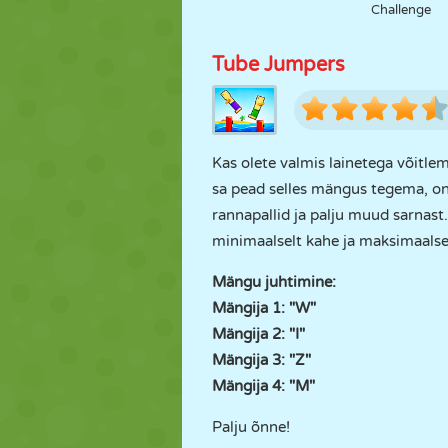
Challenge
Tube Jumpers
Kas olete valmis lainetega võitlem
sa pead selles mängus tegema, on 
rannapallid ja palju muud sarnast
minimaalselt kahe ja maksimaalsel
Mängu juhtimine:
Mängija 1: "W"
Mängija 2: "I"
Mängija 3: "Z"
Mängija 4: "M"
Palju õnne!