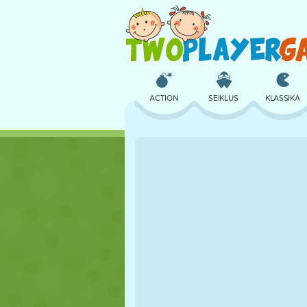
ACTION
SEIKLUS
KLASSIKA
3D
LENNUKID
TULNUKAS
LOSS
MALE
CRAZY
TÜDRUK
GOLF
HÜPPAMINE