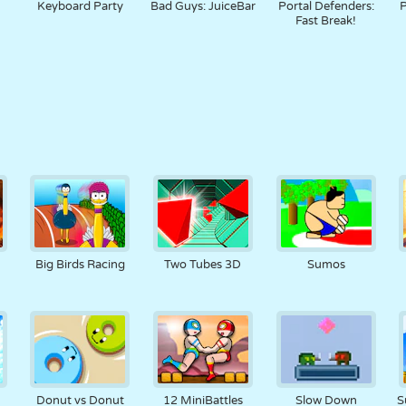
Keyboard Party
Bad Guys: JuiceBar
Portal Defenders:
P
Fast Break!
!
Big Birds Racing
Two Tubes 3D
Sumos
Donut vs Donut
12 MiniBattles
Slow Down
S