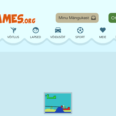
Minu Mängukast
VÕITLUS
LAPSED
VÕIDUSÕIT
SPORT
MEIE
TASAKAAL
KORVPALL
LAHING
PILJARD
LAUAMÄNGUD
KAITSE
DINOSAURUS
SÕITMINE
ÕPE
PÕGENEMINE
MATEMAATIKA
LABÜRINT
KOLETISED
MOOTORRATAS
ONLINE