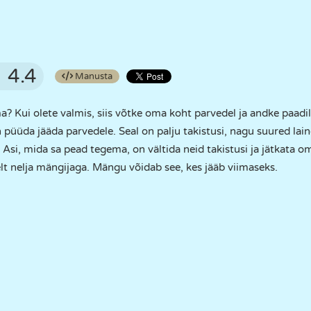
4.4
Manusta
a? Kui olete valmis, siis võtke oma koht parvedel ja andke paadi
püüda jääda parvedele. Seal on palju takistusi, nagu suured laine
. Asi, mida sa pead tegema, on vältida neid takistusi ja jätkat
t nelja mängijaga. Mängu võidab see, kes jääb viimaseks.