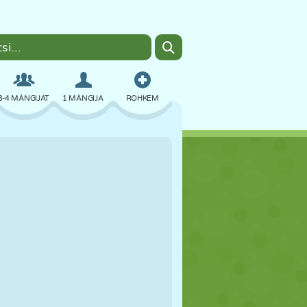
3-4 MÄNGIJAT
1 MÄNGIJA
ROHKEM
BOMBER
BRAUSER
AUTO
LENDAMINE
TOIT
LÕBU
PIXEL ART
PLATVORM
BASSEIN