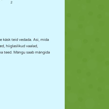
2
le käsk teid vedada. Asi, mida
d, hiiglaslikud vaalad,
a oma teed. Mängu saab mängida