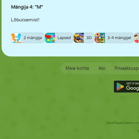
Mängija 4: "M"
Lõbutsemist!
2 mängija
Lapsed
3D
3-4 mängijat
Meie kohta
Abi
Privaatsuspo
TwoPlayerGames.org 
V