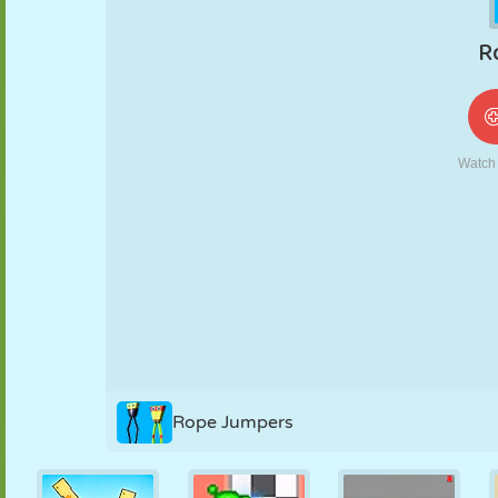
NUKK
PUSLE
REAKTSIOON
RETRO
ROBOT
STRATEEGIA
TRIKK
TANK
TENNIS
TRIPS-TRAPS-
TRULL
Rope Jumpers