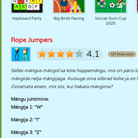
Keyboard Party
Big Birds Racing
Soccer Euro Cup
2025
Rope Jumpers
4.1
Manusta
Selles mängus mängid sa köie hüppemängu, mis on päris lõ
mängida nelja mängijaga. Kutsuge oma sõbrad kohe ja on 
Ootamata enam, mis siis, kui hakata mängima?
Mängu juhtimine:
Mängija 1: "W"
Mängija 2: "I"
Mängija 3: "Z"