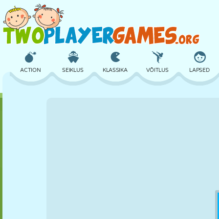
ACTION
SEIKLUS
KLASSIKA
VÕITLUS
LAPSED
3D
LENNUKID
TULNUKAS
TASAKAAL
KORVPALL
LOSS
MALE
CRAZY
KAITSE
DINOSAURUS
TÜDRUK
GOLF
HÜPPAMINE
MATEMAATIKA
LABÜRINT