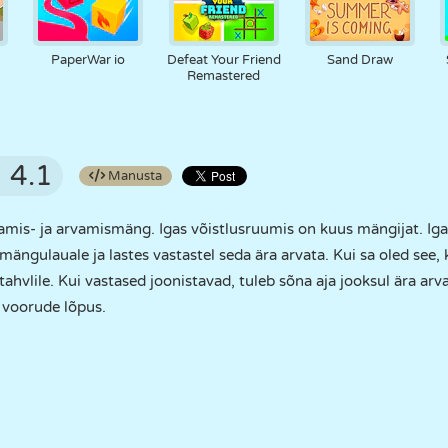
PaperWar io
Defeat Your Friend
Sand Draw
Remastered
4.1
Manusta
mis- ja arvamismäng. Igas võistlusruumis on kuus mängijat. Ig
mängulauale ja lastes vastastel seda ära arvata. Kui sa oled see, 
tahvlile. Kui vastased joonistavad, tuleb sõna aja jooksul ära arva
e voorude lõpus.