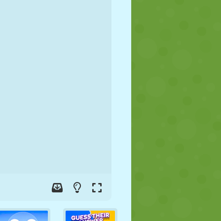
JALGPALL
KOSMOS
KRIIPSUJUKU
SÕDA
MAADLUS
ZOMBIE