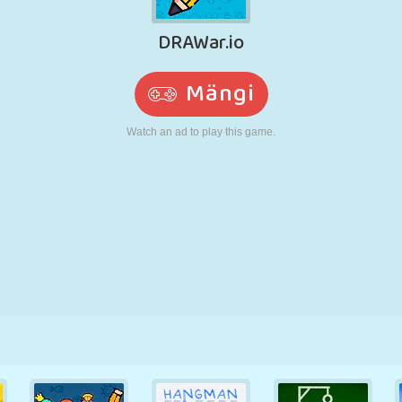
N
RETRO
ROBOT
JOOKSMINE
KOOL
LASKMINE
TENNIS
TRIPS-TRAPS-
PUUTEEKRAAN
TORN
VEOAUTO
TRULL