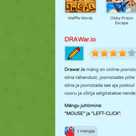
Waffle Words
Obby Prison
Escape
DRAWar.io
Drawar.io
mäng on online joonista
sõna tähendust, joonistades pilte 
sõna ja joonistada see aja jooksul 
vooru ja võitja selgitatakse nend
Mängu juhtimine:
"MOUSE" ja "LEFT-CLICK".
1 mängija