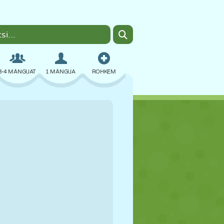
3-4 MÄNGIJAT
1 MÄNGIJA
ROHKEM
BOMBER
BRAUSER
AUTO
LENDAMINE
TOIT
LÕBU
PIXEL ART
PLATVORM
BASSEIN