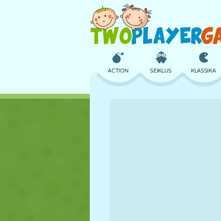
ACTION
SEIKLUS
KLASSIKA
3D
LENNUKID
TULNUKAS
LOSS
MALE
CRAZY
TÜDRUK
GOLF
HÜPPAMINE