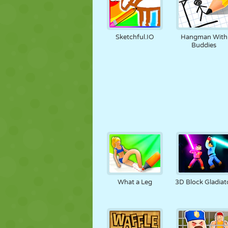
Sketchful.IO
Hangman With
Buddies
What a Leg
3D Block Gladiat