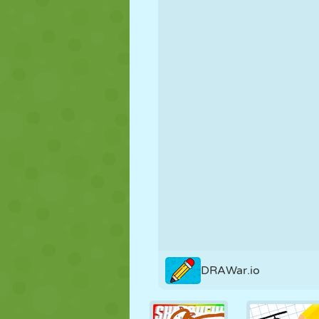
NUKK
PUSLE
REAKTSIOO
STRATEEGIA
TRIKK
TANK
DRAWar.io