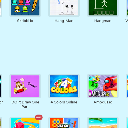
Skribbl.io
Hang-Man
Hangman
W
or
DOP: Draw One
4 Colors Online
Amogus.io
Part
uus