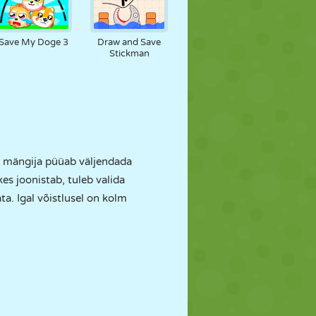
Save My Doge 3
Draw and Save
Stickman
a mängija püüab väljendada
kes joonistab, tuleb valida
ta. Igal võistlusel on kolm