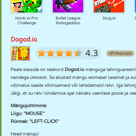
Noob vs Pro
Bullet League
Stug.io
Challenge
Robogeddon
Dogod.io
4.3
Manusta
Peale kasside on seekord
Dogod.io
mänguga lahinguareenil k
nendega üksteist. Sa alustad mängu esimesel tasemel ja sul
võimalus saada võimsamaid või lahedamaid relvi. Iga lahi
Jälgi, et su relv ründamise ajal näitaks vaenlase poole ja ve
Mängujuhtimine:
Liigu: "MOUSE"
Rünnak: "LEFT-CLICK"
Head mängu!