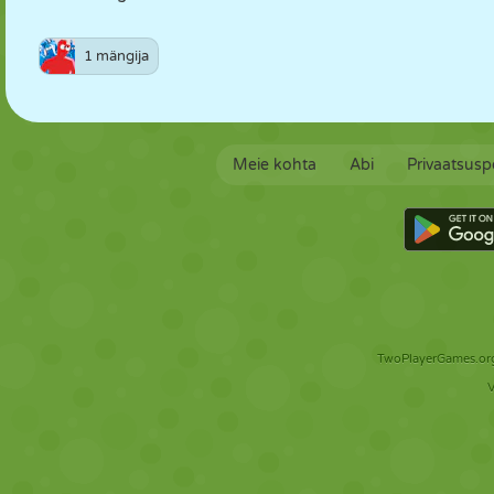
1 mängija
Meie kohta
Abi
Privaatsuspo
TwoPlayerGames.org 
V