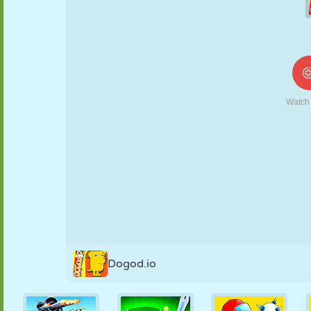
NUKK
PUSLE
REAKTSIOON
RETRO
ROBOT
STRATEEGIA
TRIKK
TANK
TENNIS
TRIPS-TRAPS-
TRULL
Dogod.io