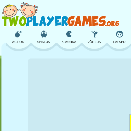
ACTION
SEIKLUS
KLASSIKA
VÕITLUS
LAPSED
3D
LENNUKID
TULNUKAS
TASAKAAL
KORVPALL
LOSS
MALE
CRAZY
KAITSE
DINOSAURUS
TÜDRUK
GOLF
HÜPPAMINE
MATEMAATIKA
LABÜRINT