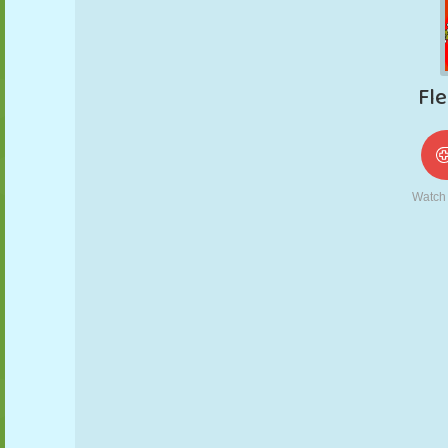
NUKK
PUSLE
REAKTSIOON
RETRO
ROBOT
STRATEEGIA
TRIKK
TANK
TENNIS
TRIPS-TRAPS-
TRULL