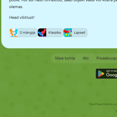
poole. Kui sul hästi õnnestub, saab objekt kassi või koera p
olemas.
Head võitlust!
2 mängija
Klassika
Lapsed
Meie kohta
Abi
Privaatsuspo
TwoPlayerGames.org 
V