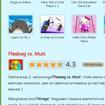
Dogs vs Aliens
Fairy Tail vs One
Cat Life Simulator:
D
Piece 1.1
Devil Cat
Learn to Fly 1
Archer vs Archer
Hello Kitty Roller
Race
Fleabag vs. Mutt
4.3
Manusta
Oleme koos 2. versiooniga
"Fleabag vs. Mutt
", mille oleme
eelmises versioonis, sest on tekkinud erimeelsus ja nad ha
leiavad :)
Mängitakse oma
"Hiirega
". Reguleeri visatava eseme kiirust