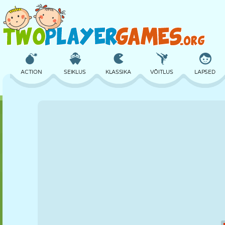
ACTION
SEIKLUS
KLASSIKA
VÕITLUS
LAPSED
3D
LENNUKID
TULNUKAS
TASAKAAL
KORVPALL
LOSS
MALE
CRAZY
KAITSE
DINOSAURUS
TÜDRUK
GOLF
HÜPPAMINE
MATEMAATIKA
LABÜRINT