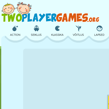
ACTION
SEIKLUS
KLASSIKA
VÕITLUS
LAPSED
3D
LENNUKID
TULNUKAS
TASAKAAL
KORVPALL
LOSS
MALE
CRAZY
KAITSE
DINOSAURUS
TÜDRUK
GOLF
HÜPPAMINE
MATEMAATIKA
LABÜRINT