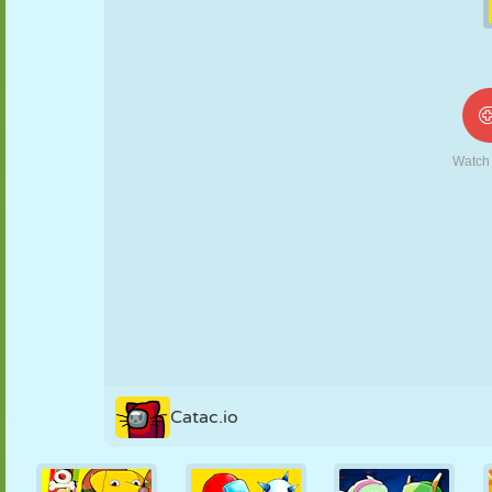
NUKK
PUSLE
REAKTSIOON
RETRO
ROBOT
STRATEEGIA
TRIKK
TANK
TENNIS
TRIPS-TRAPS-
TRULL
Catac.io