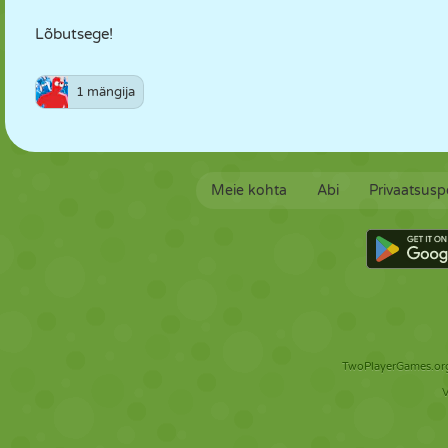
Lõbutsege!
1 mängija
Meie kohta
Abi
Privaatsuspo
TwoPlayerGames.org 
V