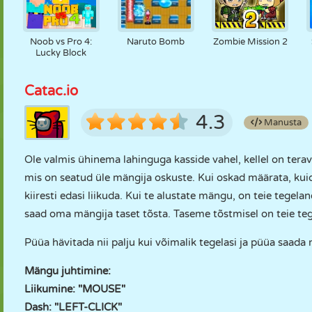
Noob vs Pro 4:
Naruto Bomb
Zombie Mission 2
Lucky Block
Catac.io
4.3
Manusta
Ole valmis ühinema lahinguga kasside vahel, kellel on tera
mis on seatud üle mängija oskuste. Kui oskad määrata, kui
kiiresti edasi liikuda. Kui te alustate mängu, on teie tege
saad oma mängija taset tõsta. Taseme tõstmisel on teie teg
Püüa hävitada nii palju kui võimalik tegelasi ja püüa saad
Mängu juhtimine:
Liikumine: "MOUSE"
Dash: "LEFT-CLICK"