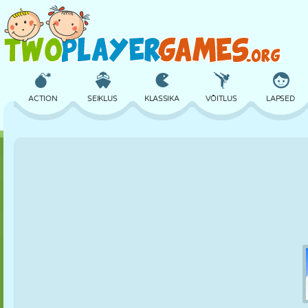
ACTION
SEIKLUS
KLASSIKA
VÕITLUS
LAPSED
3D
LENNUKID
TULNUKAS
TASAKAAL
KORVPALL
LOSS
MALE
CRAZY
KAITSE
DINOSAURUS
TÜDRUK
GOLF
HÜPPAMINE
MATEMAATIKA
LABÜRINT