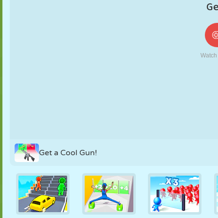
NUKK
PUSLE
REAKTSIOON
RETRO
ROBOT
STRATEEGIA
TRIKK
TANK
TENNIS
TRIPS-TRAPS-
TRULL
Get a Cool Gun!