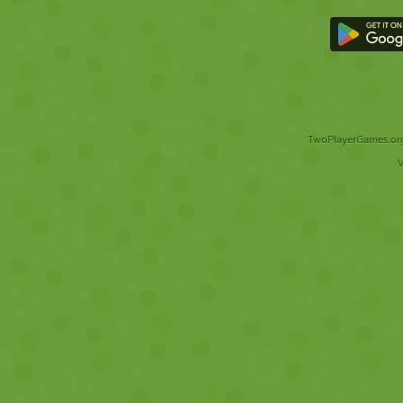
TwoPlayerGames.org 
V