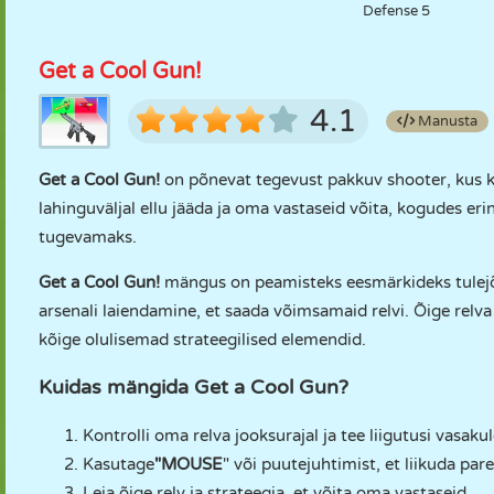
Defense 5
Get a Cool Gun!
4.1
Manusta
Get a Cool Gun!
on põnevat tegevust pakkuv shooter, kus ki
lahinguväljal ellu jääda ja oma vastaseid võita, kogudes e
tugevamaks.
Get a Cool Gun!
mängus on peamisteks eesmärkideks tulejõu
arsenali laiendamine, et saada võimsamaid relvi. Õige relv
kõige olulisemad strateegilised elemendid.
Kuidas mängida Get a Cool Gun?
Kontrolli oma relva jooksurajal ja tee liigutusi vasaku
Kasutage
"MOUSE
" või puutejuhtimist, et liikuda par
Leia õige relv ja strateegia, et võita oma vastaseid.