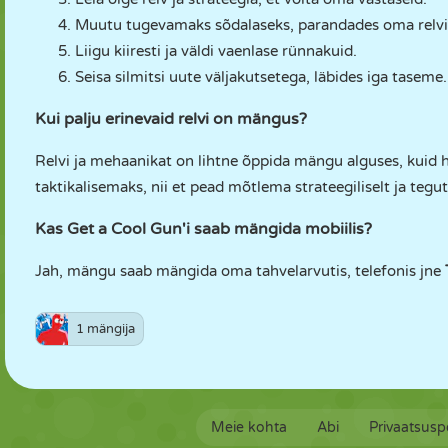
Muutu tugevamaks sõdalaseks, parandades oma relvi
Liigu kiiresti ja väldi vaenlase rünnakuid.
Seisa silmitsi uute väljakutsetega, läbides iga taseme.
Kui palju erinevaid relvi on mängus?
Relvi ja mehaanikat on lihtne õppida mängu alguses, kuid
taktikalisemaks, nii et pead mõtlema strateegiliselt ja tegut
Kas Get a Cool Gun'i saab mängida mobiilis?
Jah, mängu saab mängida oma tahvelarvutis, telefonis jne
1 mängija
Meie kohta
Abi
Privaatsuspo