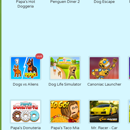
Papa's Hot
Penguen Diner 2
Dog Escape
Doggeria
uus
Dogs vs Aliens
Dog Life Simulator
Canoniac Launcher
Papa's Donuteria
Papa's Taco Mia
Mr. Racer - Car