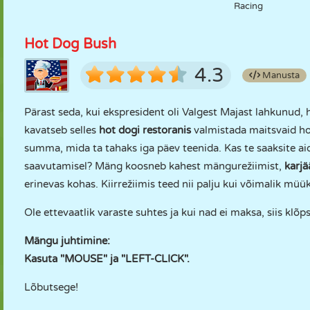
Racing
Hot Dog Bush
4.3
Manusta
Pärast seda, kui ekspresident oli Valgest Majast lahkunud, 
kavatseb selles
hot dogi restoranis
valmistada maitsvaid hot
summa, mida ta tahaks iga päev teenida. Kas te saaksite a
saavutamisel? Mäng koosneb kahest mängurežiimist,
karjä
erinevas kohas. Kiirrežiimis teed nii palju kui võimalik müük
Ole ettevaatlik varaste suhtes ja kui nad ei maksa, siis klõ
Mängu juhtimine:
Kasuta "MOUSE" ja "LEFT-CLICK".
Lõbutsege!