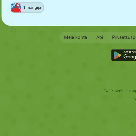
1 mängija
Meie kohta
Abi
Privaatsuspo
TwoPlayerGames.org 
V