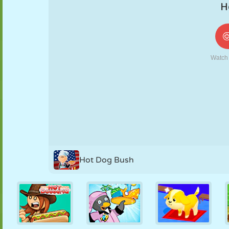
NUKK
PUSLE
REAKTSIOON
RETRO
ROBOT
STRATEEGIA
TRIKK
TANK
TENNIS
TRIPS-TRAPS-
TRULL
Hot Dog Bush