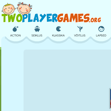
ACTION
SEIKLUS
KLASSIKA
VÕITLUS
LAPSED
3D
LENNUKID
TULNUKAS
TASAKAAL
KORVPALL
LOSS
MALE
CRAZY
KAITSE
DINOSAURUS
TÜDRUK
GOLF
HÜPPAMINE
MATEMAATIKA
LABÜRINT