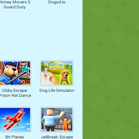
Money Movers 3:
Dogod.io
Guard Duty
Obby Escape:
Dog Life Simulator
Prison Rat Dance
Bit Planes
JailBreak: Escape