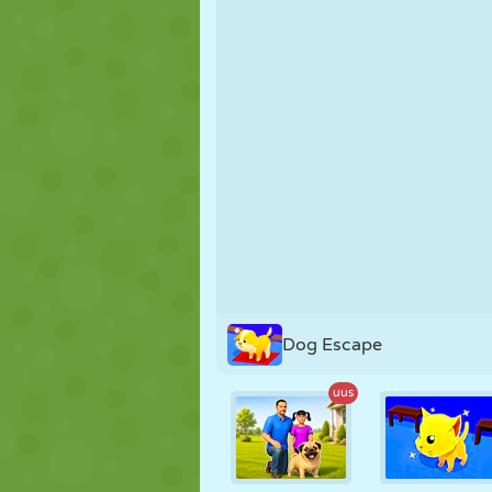
NUKK
PUSLE
REAKTSIOO
STRATEEGIA
TRIKK
TANK
Dog Escape
uus