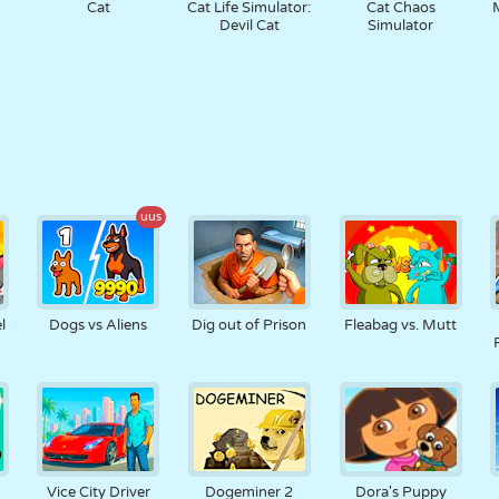
Cat
Cat Life Simulator:
Cat Chaos
Devil Cat
Simulator
uus
l
Dogs vs Aliens
Dig out of Prison
Fleabag vs. Mutt
Vice City Driver
Dogeminer 2
Dora's Puppy