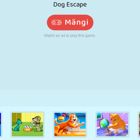
N
RETRO
ROBOT
JOOKSMINE
KOOL
LASKMINE
TENNIS
TRIPS-TRAPS-
PUUTEEKRAAN
TORN
VEOAUTO
TRULL