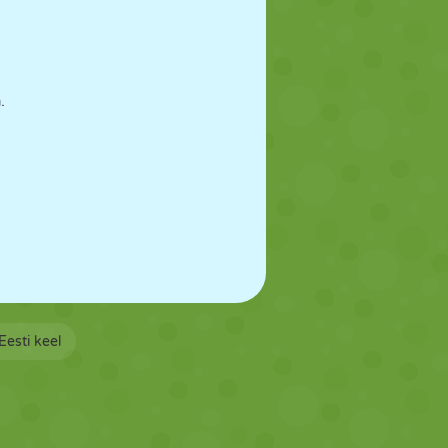
.
Eesti keel