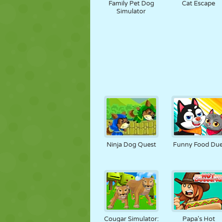
Family Pet Dog
Cat Escape
Simulator
Ninja Dog Quest
Funny Food Due
Cougar Simulator:
Papa's Hot