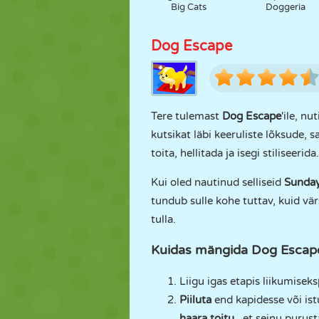
Big Cats
Doggeria
Dog Escape
Tere tulemast
Dog Escape
'ile, n
kutsikat läbi keeruliste lõksude, 
toita, hellitada ja isegi stiliseer
Kui oled nautinud selliseid
Sunda
tundub sulle kohe tuttav, kuid vä
tulla.
Kuidas mängida Dog Escape
Liigu igas etapis liikumiseks
Piiluta
end kapidesse või is
haara toitu
, et seinu purust