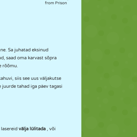
from Prison
ine. Sa juhatad eksinud
nud, saad oma karvast sõpra
se rõõmu.
ahuvi, siis see uus väljakutse
 juurde tahad iga päev tagasi
t
lasereid
välja lülitada
, või