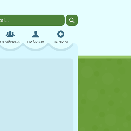
3-4 MÄNGIJAT
1 MÄNGIJA
ROHKEM
BOMBER
BRAUSER
AUTO
LENDAMINE
TOIT
LÕBU
PIXEL ART
PLATVORM
BASSEIN