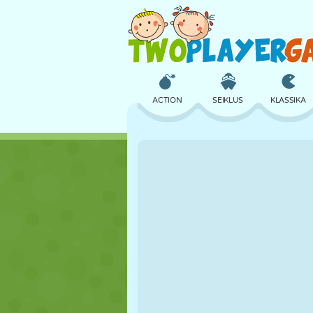
ACTION
SEIKLUS
KLASSIKA
3D
LENNUKID
TULNUKAS
LOSS
MALE
CRAZY
TÜDRUK
GOLF
HÜPPAMINE