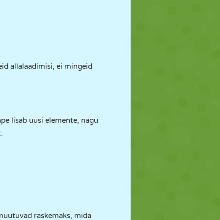
id allalaadimisi, ei mingeid
ape lisab uusi elemente, nagu
.
s muutuvad raskemaks, mida