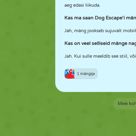
aeg edasi liikuda.
Kas ma saan Dog Escape'i mäng
Jah, mäng jookseb sujuvalt mobiil
Kas on veel selliseid mänge n
Jah. Kui sulle meeldib see stiil, v
1 mängija
Meie ko