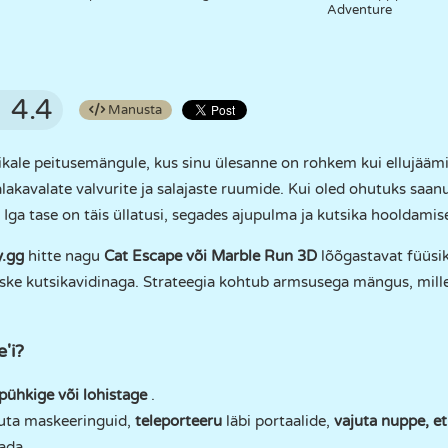
Adventure
4.4
Manusta
utikale peitusemängule, kus sinu ülesanne on rohkem kui ellujääm
salakavalate valvurite ja salajaste ruumide. Kui oled ohutuks saa
ida. Iga tase on täis üllatusi, segades ajupulma ja kutsika hooldami
y.gg
hitte nagu
Cat Escape
või
Marble Run 3D
lõõgastavat füüsik
rske kutsikavidinaga. Strateegia kohtub armsusega mängus, mille
'i?
pühkige või lohistage
.
tuta maskeeringuid,
teleporteeru
läbi portaalide,
vajuta nuppe, e
ada.