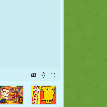
JALGPALL
KOSMOS
KRIIPSUJUKU
SÕDA
MAADLUS
ZOMBIE