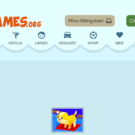
Minu Mängukast
VÕITLUS
LAPSED
VÕIDUSÕIT
SPORT
MEIE
TASAKAAL
KORVPALL
LAHING
PILJARD
LAUAMÄNGUD
KAITSE
DINOSAURUS
SÕITMINE
ÕPE
PÕGENEMINE
MATEMAATIKA
LABÜRINT
KOLETISED
MOOTORRATAS
ONLINE