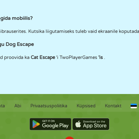
ida mobiilis?
ibrauserites. Kutsika liigutamiseks tuleb vaid ekraanile koputada
agu Dog Escape
õid proovida ka
Cat Escape
'i TwoPlayerGames
'is
.
hta
Abi
Privaatsuspoliitika
Küpsised
Kontakt