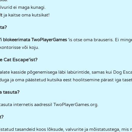
alvurid ei maga kunagi.
lt
ja kaitse oma kutsikat!
ta?
i blokeerimata
TwoPlayerGames
'is otse oma brauseris. Ei minge
 kontorisse või koju.
e Cat Escape'ist?
alate kasside põgenemisega läbi labürintide, samas kui Dog Esc
uga ja oma päästetud kutsika eest hoolitsemine pärast iga taset
a tasuta?
tasuta internetis aadressil TwoPlayerGames.org.
t?
mistatud tasandeid koos lõksude, valvurite ja mõistatustega, mi