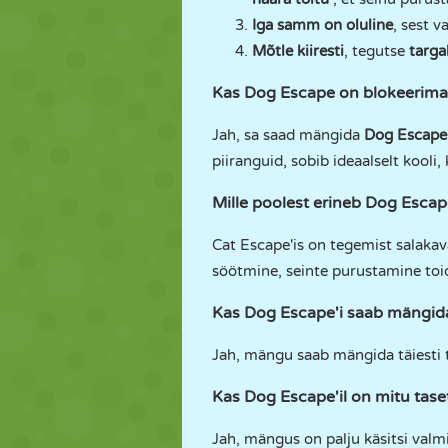
Iga samm on oluline
, sest v
Mõtle kiiresti
, tegutse
targa
Kas Dog Escape on blokeerima
Jah, sa saad mängida
Dog Escape'
piiranguid, sobib ideaalselt kooli,
Mille poolest erineb Dog Escap
Cat Escape'is on tegemist salakav
söötmine, seinte purustamine toid
Kas Dog Escape'i saab mängid
Jah, mängu saab mängida täiesti 
Kas Dog Escape'il on mitu tase
Jah, mängus on palju käsitsi val