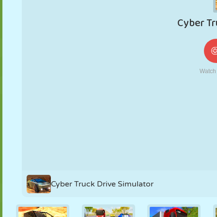
NUKK
PUSLE
REAKTSIOON
RETRO
ROBOT
STRATEEGIA
TRIKK
TANK
TENNIS
TRIPS-TRAPS-
TRULL
Cyber Truck Drive Simulator