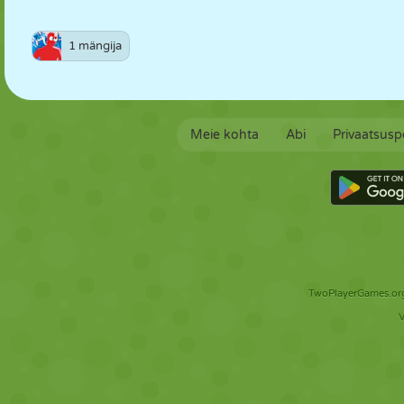
1 mängija
Meie kohta
Abi
Privaatsuspo
TwoPlayerGames.org 
V