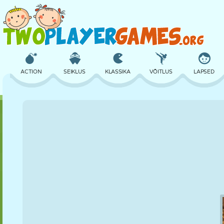
ACTION
SEIKLUS
KLASSIKA
VÕITLUS
LAPSED
3D
LENNUKID
TULNUKAS
TASAKAAL
KORVPALL
LOSS
MALE
CRAZY
KAITSE
DINOSAURUS
TÜDRUK
GOLF
HÜPPAMINE
MATEMAATIKA
LABÜRINT