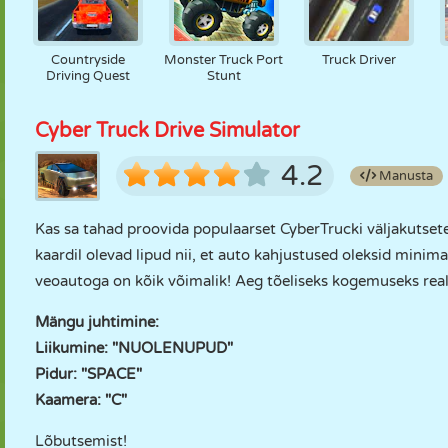
Countryside
Monster Truck Port
Truck Driver
Driving Quest
Stunt
Cyber Truck Drive Simulator
4.2
Manusta
Kas sa tahad proovida populaarset CyberTrucki väljakutset
kaardil olevad lipud nii, et auto kahjustused oleksid minim
veoautoga on kõik võimalik! Aeg tõeliseks kogemuseks reali
Mängu juhtimine:
Liikumine: "NUOLENUPUD"
Pidur: "SPACE"
Kaamera: "C"
Lõbutsemist!