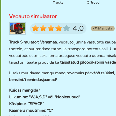
Trucks
Offroad
Veoauto simulaator
4.0
Manusta
Truck Simulator: Venemaa
, veoauto juhina vastutate kauba
tooteid, et suurendada tarne- ja transpordipotentsiaali. U
veoautode ostmiseks, oma praeguse veoauto uuendamiseks v
täiustusi. Saate proovida ka
täiustatud piloodikabiini vaade
Lisaks muudavad mängu mängitavamaks
päev/öö tsükkel
,
bensiini/teenindusjaamad
!
Kuidas mängida?
Liikumine: "W,A,S,D" või "Noolenupud"
Käsipidur: "SPACE"
Kaamera muutmine: "C"