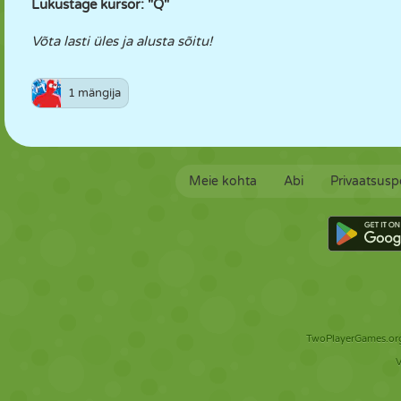
Lukustage kursor: "Q"
Võta lasti üles ja alusta sõitu!
1 mängija
Meie kohta
Abi
Privaatsuspo
TwoPlayerGames.org 
V