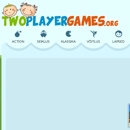
ACTION
SEIKLUS
KLASSIKA
VÕITLUS
LAPSED
3D
LENNUKID
TULNUKAS
TASAKAAL
KORVPALL
LOSS
MALE
CRAZY
KAITSE
DINOSAURUS
TÜDRUK
GOLF
HÜPPAMINE
MATEMAATIKA
LABÜRINT