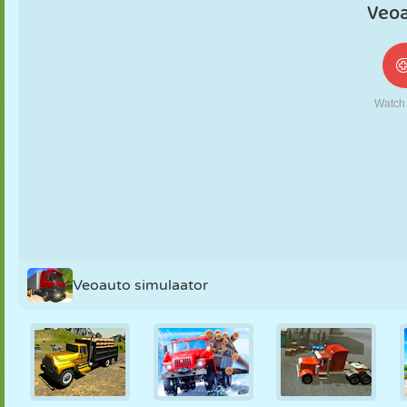
NUKK
PUSLE
REAKTSIOON
RETRO
ROBOT
STRATEEGIA
TRIKK
TANK
TENNIS
TRIPS-TRAPS-
TRULL
Veoauto simulaator