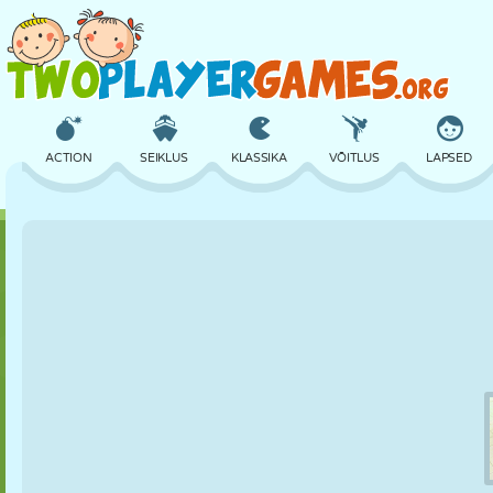
ACTION
SEIKLUS
KLASSIKA
VÕITLUS
LAPSED
3D
LENNUKID
TULNUKAS
TASAKAAL
KORVPALL
LOSS
MALE
CRAZY
KAITSE
DINOSAURUS
TÜDRUK
GOLF
HÜPPAMINE
MATEMAATIKA
LABÜRINT