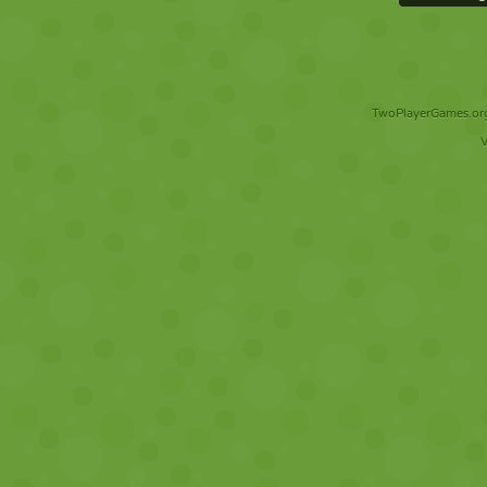
TwoPlayerGames.org 
V