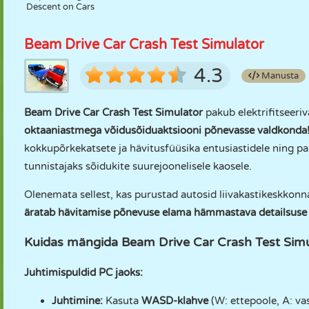
Descent on Cars
Beam Drive Car Crash Test Simulator
4.3
Manusta
Beam Drive Car Crash Test Simulator
pakub elektrifitseeri
oktaaniastmega võidusõiduaktsiooni põnevasse valdkonda
kokkupõrkekatsete ja hävitusfüüsika entusiastidele ning p
tunnistajaks sõidukite suurejoonelisele kaosele.
Olenemata sellest, kas purustad autosid liivakastikeskkonn
äratab hävitamise põnevuse elama hämmastava detailsuse 
Kuidas mängida Beam Drive Car Crash Test Simul
Juhtimispuldid PC jaoks:
Juhtimine:
Kasuta
WASD-klahve
(W: ettepoole, A: vas