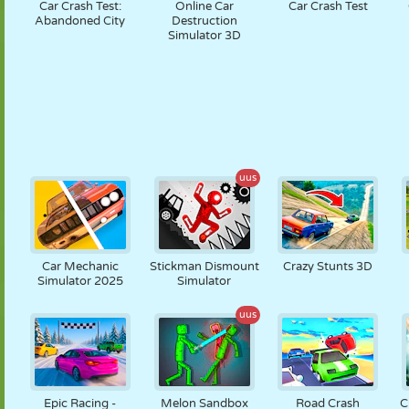
Car Crash Test:
Online Car
Car Crash Test
Abandoned City
Destruction
Simulator 3D
uus
Car Mechanic
Stickman Dismount
Crazy Stunts 3D
Simulator 2025
Simulator
uus
Epic Racing -
Melon Sandbox
Road Crash
C