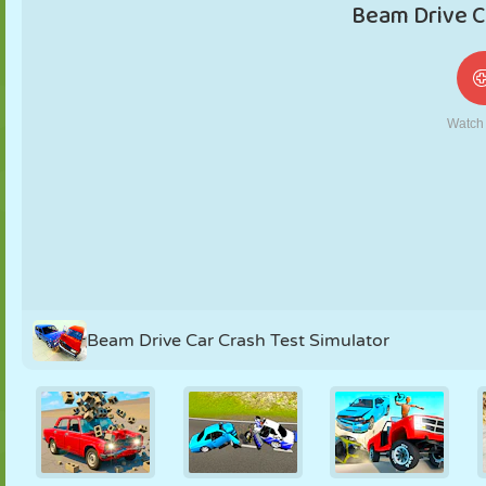
NUKK
PUSLE
REAKTSIOON
RETRO
ROBOT
STRATEEGIA
TRIKK
TANK
TENNIS
TRIPS-TRAPS-
TRULL
Beam Drive Car Crash Test Simulator