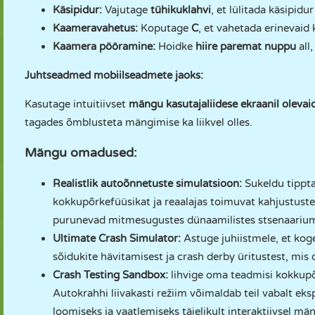
Käsipidur:
Vajutage
tühikuklahvi
, et lülitada käsipidu
Kaameravahetus:
Koputage
C
, et vahetada erinevaid
Kaamera pööramine:
Hoidke
hiire paremat nuppu
all
Juhtseadmed mobiilseadmete jaoks:
Kasutage intuitiivset
mängu kasutajaliidese ekraanil olevai
tagades õmblusteta mängimise ka liikvel olles.
Mängu omadused:
Realistlik autoõnnetuste simulatsioon:
Sukeldu tippt
kokkupõrkefüüsikat ja reaalajas toimuvat kahjustuste
purunevad mitmesugustes dünaamilistes stsenaariumi
Ultimate Crash Simulator:
Astuge juhiistmele, et ko
sõidukite hävitamisest ja crash derby üritustest, mis 
Crash Testing Sandbox:
lihvige oma teadmisi kokkupõ
Autokrahhi liivakasti režiim võimaldab teil vabalt e
loomiseks ja vaatlemiseks täielikult interaktiivsel mä