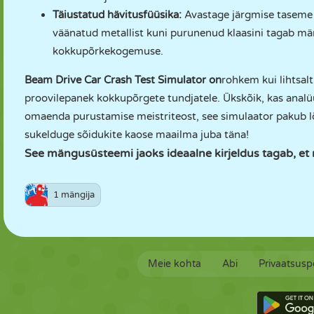
Täiustatud hävitusfüüsika:
Avastage järgmise taseme 
väänatud metallist kuni purunenud klaasini tagab män
kokkupõrkekogemuse.
Beam Drive Car Crash Test Simulator on
rohkem kui lihtsal
proovilepanek kokkupõrgete tundjatele. Ükskõik, kas analü
omaenda purustamise meistriteost, see simulaator pakub l
sukelduge sõidukite kaose maailma juba täna!
See mängusüsteemi jaoks ideaalne kirjeldus tagab, e
1 mängija
Meie kohta
Abi
Privaatsuspo