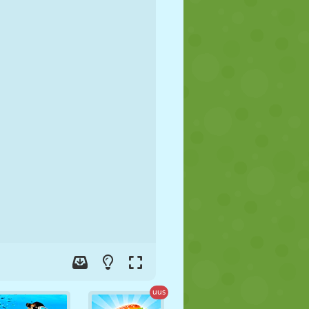
JALGPALL
KOSMOS
KRIIPSUJUKU
SÕDA
MAADLUS
ZOMBIE
uus