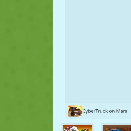
NUKK
PUSLE
REAKTSIOO
STRATEEGIA
TRIKK
TANK
CyberTruck on Mars