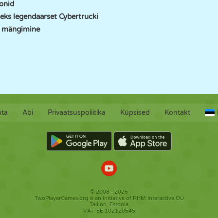
oonid
eks legendaarset Cybertrucki
u mängimine
hta
Abi
Privaatsuspoliitika
Küpsised
Kontakt
© 2008 - 2026
TwoPlayerGames.org is an initiative of RHM Interactive OÜ
Tallinn, Estonia
VAT: EE 102120545