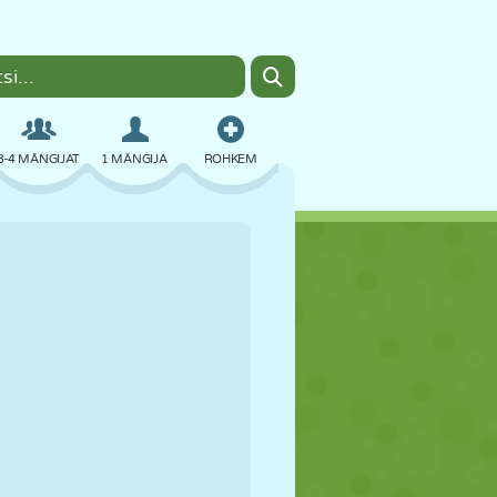
3-4 MÄNGIJAT
1 MÄNGIJA
ROHKEM
BOMBER
BRAUSER
AUTO
LENDAMINE
TOIT
LÕBU
PIXEL ART
PLATVORM
BASSEIN