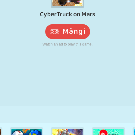
N
RETRO
ROBOT
JOOKSMINE
KOOL
LASKMINE
TENNIS
TRIPS-TRAPS-
PUUTEEKRAAN
TORN
VEOAUTO
TRULL