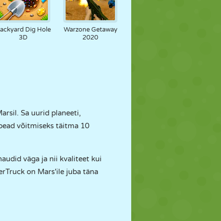
ackyard Dig Hole
Warzone Getaway
3D
2020
rsil. Sa uurid planeeti,
 pead võitmiseks täitma 10
audid väga ja nii kvaliteet kui
erTruck on Mars'ile juba täna