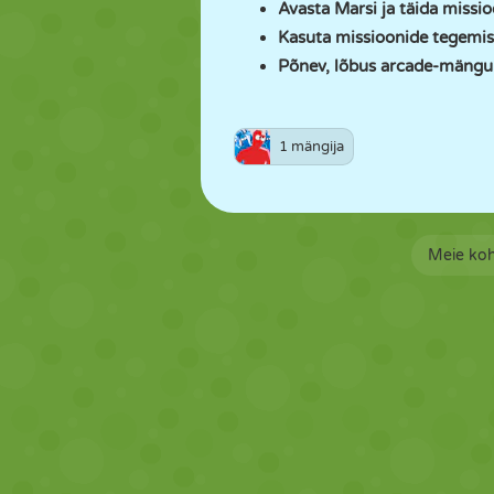
Avasta Marsi ja täida missi
Kasuta missioonide tegemis
Põnev, lõbus arcade-mäng
1 mängija
Meie ko