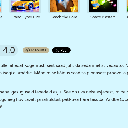
le
Grand Cyber City
Reach the Core
Space Blasters
B
4.0
Manusta
lle lahedat kogemust, sest saad juhtida seda imelist veoautot Ma
la isegi elumärke. Mängimise käigus saad sa pinnasest proove ja
näha igasuguseid lahedaid asju. See on üks neist asjadest, mida n
ogu aeg huvitavalt ja rahuldust pakkuvalt ära tasuda. Andke Cyb
i!