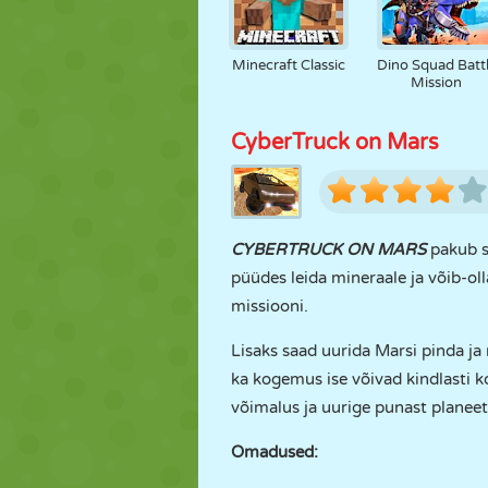
Minecraft Classic
Dino Squad Batt
Mission
CyberTruck on Mars
CYBERTRUCK ON MARS
pakub su
püüdes leida mineraale ja võib-ol
missiooni.
Lisaks saad uurida Marsi pinda ja 
ka kogemus ise võivad kindlasti k
võimalus ja uurige punast planeet
Omadused: