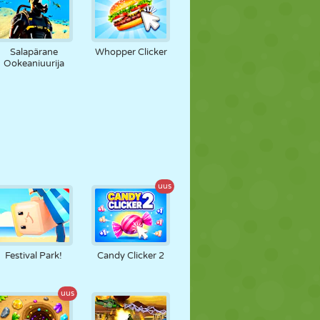
Salapärane
Whopper Clicker
Ookeaniuurija
uus
Festival Park!
Candy Clicker 2
uus