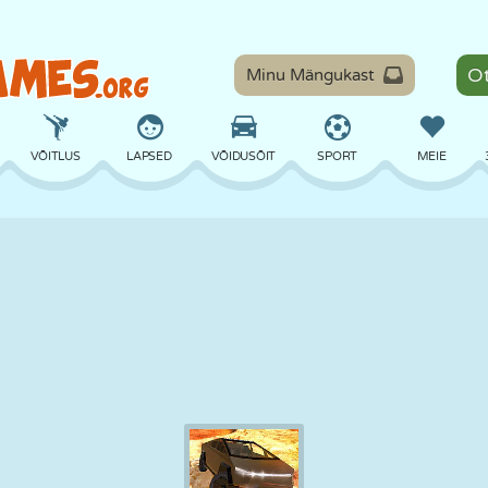
Minu Mängukast
VÕITLUS
LAPSED
VÕIDUSÕIT
SPORT
MEIE
TASAKAAL
KORVPALL
LAHING
PILJARD
LAUAMÄNGUD
KAITSE
DINOSAURUS
SÕITMINE
ÕPE
PÕGENEMINE
MATEMAATIKA
LABÜRINT
KOLETISED
MOOTORRATAS
ONLINE