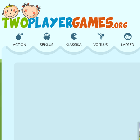
ACTION
SEIKLUS
KLASSIKA
VÕITLUS
LAPSED
3D
LENNUKID
TULNUKAS
TASAKAAL
KORVPALL
LOSS
MALE
CRAZY
KAITSE
DINOSAURUS
TÜDRUK
GOLF
HÜPPAMINE
MATEMAATIKA
LABÜRINT