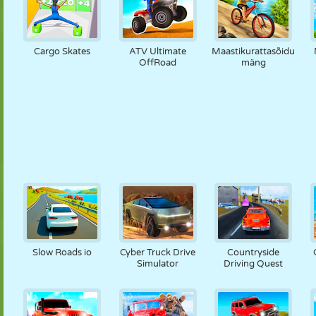
Cargo Skates
ATV Ultimate
Maastikurattasõidu
OffRoad
mäng
Slow Roads io
Cyber Truck Drive
Countryside
Simulator
Driving Quest