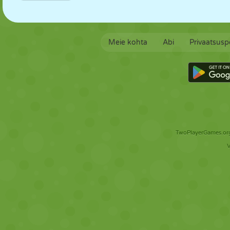
Meie kohta
Abi
Privaatsuspo
TwoPlayerGames.org 
V