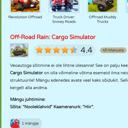
Revolution Offroad
Truck Driver:
Offroad Muddy
Snowy Roads
Trucks
Off-Road Rain: Cargo Simulator
4.4
Manusta
Veoautoga sõitmine ei ole lihtne ülesanne! See on palju kee
Cargo Simulator
on olla võimeline võtma esemeid ilma ne
struktuurile! Mängu edenedes avate veel kaks sõidukit. Sell
kergelt alla andma.
Mängu juhtimine:
Sõita: "Nooleklahvid" Kaameranurk: "Hiir".
1 mängija