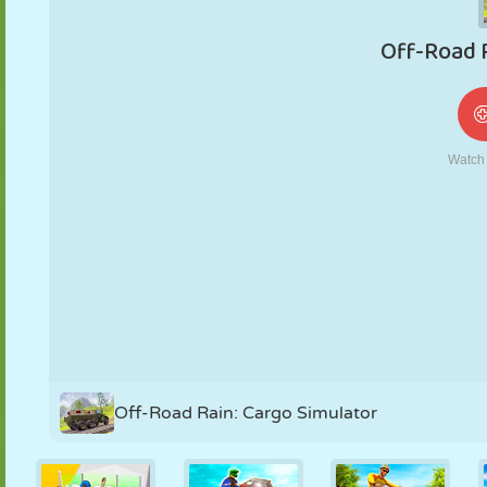
NUKK
PUSLE
REAKTSIOON
RETRO
ROBOT
STRATEEGIA
TRIKK
TANK
TENNIS
TRIPS-TRAPS-
TRULL
Off-Road Rain: Cargo Simulator