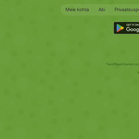
Meie kohta
Abi
Privaatsuspo
TwoPlayerGames.org 
V