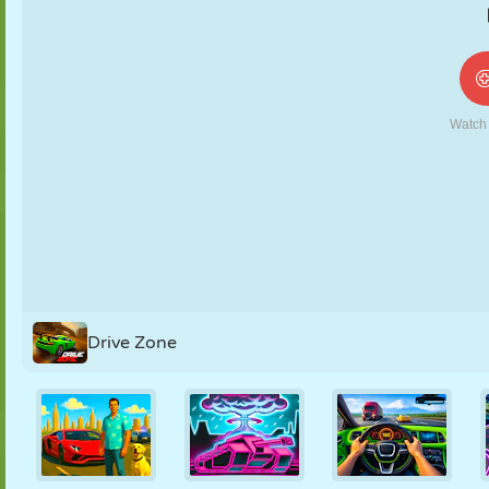
NUKK
PUSLE
REAKTSIOON
RETRO
ROBOT
STRATEEGIA
TRIKK
TANK
TENNIS
TRIPS-TRAPS-
TRULL
Drive Zone