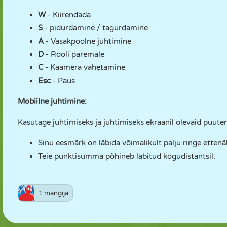
W
- Kiirendada
S
- pidurdamine / tagurdamine
A
- Vasakpoolne juhtimine
D
- Rooli paremale
C
- Kaamera vahetamine
Esc
- Paus
Mobiilne juhtimine:
Kasutage juhtimiseks ja juhtimiseks ekraanil olevaid puute
Sinu eesmärk on läbida võimalikult palju ringe ettenä
Teie punktisumma põhineb läbitud kogudistantsil.
1 mängija