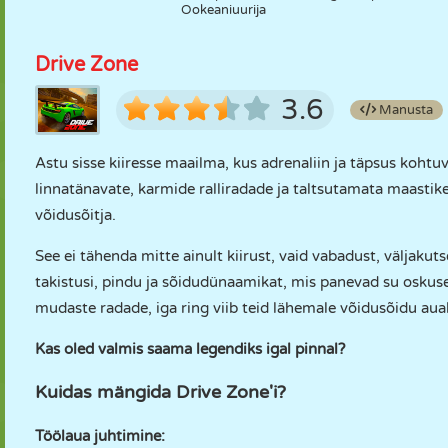
Ookeaniuurija
Drive Zone
3.6
Manusta
Astu sisse kiiresse maailma, kus adrenaliin ja täpsus kohtu
linnatänavate, karmide ralliradade ja taltsutamata maastike
võidusõitja.
See ei tähenda mitte ainult kiirust, vaid vabadust, väljaku
takistusi, pindu ja sõidudünaamikat, mis panevad su oskused p
mudaste radade, iga ring viib teid lähemale võidusõidu aua
Kas oled valmis saama legendiks igal pinnal?
Kuidas mängida Drive Zone'i?
Töölaua juhtimine: