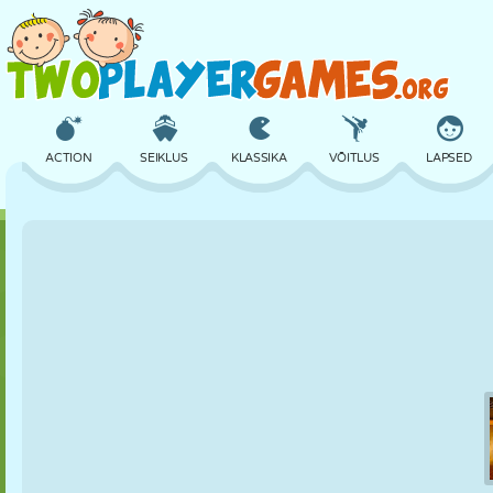
ACTION
SEIKLUS
KLASSIKA
VÕITLUS
LAPSED
3D
LENNUKID
TULNUKAS
TASAKAAL
KORVPALL
LOSS
MALE
CRAZY
KAITSE
DINOSAURUS
TÜDRUK
GOLF
HÜPPAMINE
MATEMAATIKA
LABÜRINT