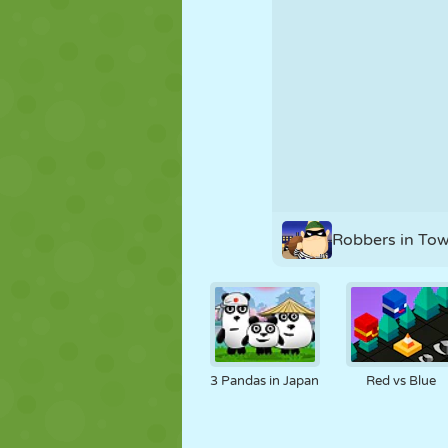
NUKK
PUSLE
REAKTSIOO
STRATEEGIA
TRIKK
TANK
Robbers in To
3 Pandas in Japan
Red vs Blue