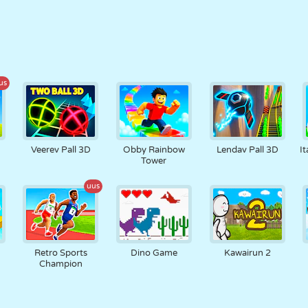
us
t
Veerev Pall 3D
Obby Rainbow
Lendav Pall 3D
It
Tower
uus
Retro Sports
Dino Game
Kawairun 2
Champion