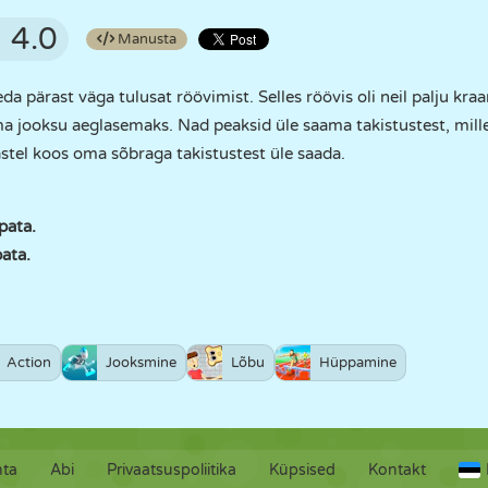
4.0
Manusta
da pärast väga tulusat röövimist. Selles röövis oli neil palju kra
 jooksu aeglasemaks. Nad peaksid üle saama takistustest, milleg
astel koos oma sõbraga takistustest üle saada.
pata.
pata.
Action
Jooksmine
Lõbu
Hüppamine
hta
Abi
Privaatsuspoliitika
Küpsised
Kontakt