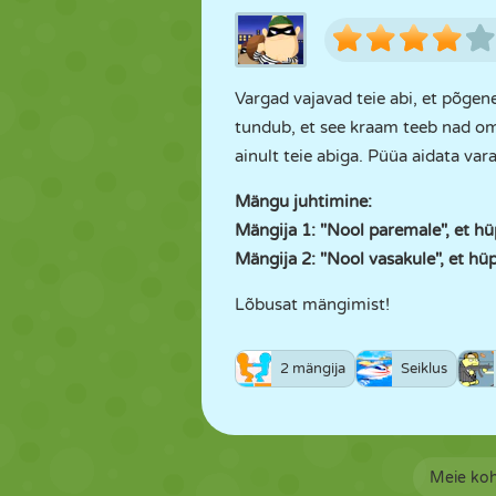
Vargad vajavad teie abi, et põgene
tundub, et see kraam teeb nad oma
ainult teie abiga. Püüa aidata var
Mängu juhtimine:
Mängija 1: "Nool paremale", et hü
Mängija 2: "Nool vasakule", et hü
Lõbusat mängimist!
2 mängija
Seiklus
Meie ko