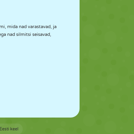
ami, mida nad varastavad, ja
a nad silmitsi seisavad,
Eesti keel