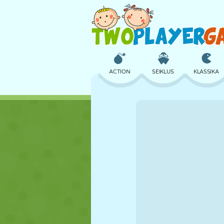
ACTION
SEIKLUS
KLASSIKA
3D
LENNUKID
TULNUKAS
LOSS
MALE
CRAZY
TÜDRUK
GOLF
HÜPPAMINE