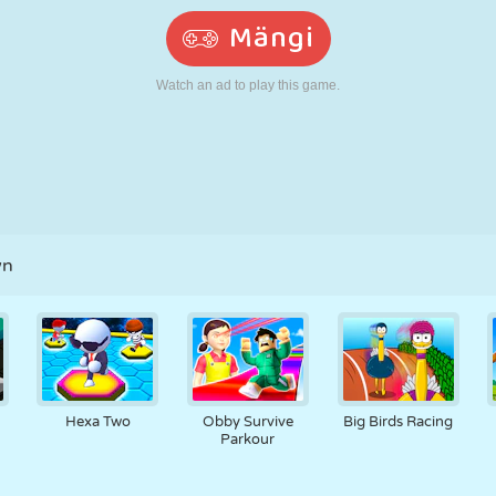
N
RETRO
ROBOT
JOOKSMINE
KOOL
LASKMINE
TENNIS
TRIPS-TRAPS-
PUUTEEKRAAN
TORN
VEOAUTO
TRULL
wn
Hexa Two
Obby Survive
Big Birds Racing
Parkour