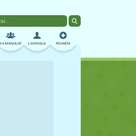
3-4 MÄNGIJAT
1 MÄNGIJA
ROHKEM
BOMBER
BRAUSER
AUTO
LENDAMINE
TOIT
LÕBU
PIXEL ART
PLATVORM
BASSEIN