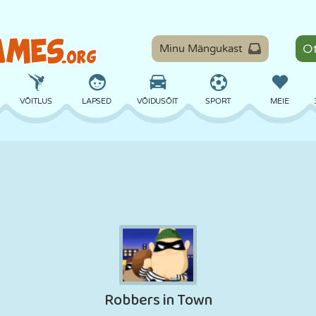
Minu Mängukast
VÕITLUS
LAPSED
VÕIDUSÕIT
SPORT
MEIE
TASAKAAL
KORVPALL
LAHING
PILJARD
LAUAMÄNGUD
KAITSE
DINOSAURUS
SÕITMINE
ÕPE
PÕGENEMINE
MATEMAATIKA
LABÜRINT
KOLETISED
MOOTORRATAS
ONLINE