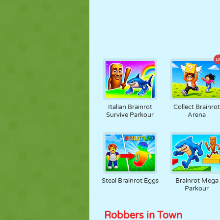
u
Italian Brainrot
Collect Brainro
Survive Parkour
Arena
Steal Brainrot Eggs
Brainrot Mega
Parkour
Robbers in Town