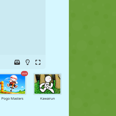
JALGPALL
KOSMOS
KRIIPSUJUKU
SÕDA
MAADLUS
ZOMBIE
uus
Pogo Masters
Kawairun