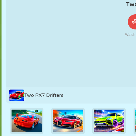
NUKK
PUSLE
REAKTSIOON
RETRO
ROBOT
STRATEEGIA
TRIKK
TANK
TENNIS
TRIPS-TRAPS-
TRULL
Two RX7 Drifters