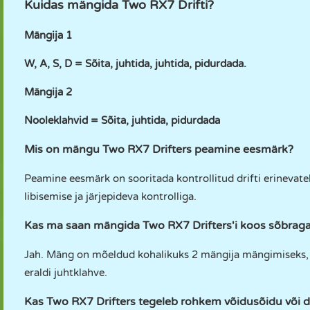
Kuidas mängida Two RX7 Drifti?
Mängija 1
W, A, S, D = Sõita, juhtida, juhtida, pidurdada.
Mängija 2
Nooleklahvid = Sõita, juhtida, pidurdada
Mis on mängu Two RX7 Drifters peamine eesmärk?
Peamine eesmärk on sooritada kontrollitud drifti erinevat
libisemise ja järjepideva kontrolliga.
Kas ma saan mängida Two RX7 Drifters'i koos sõbraga 
Jah. Mäng on mõeldud kohalikuks 2 mängija mängimiseks, n
eraldi juhtklahve.
Kas Two RX7 Drifters tegeleb rohkem võidusõidu või d