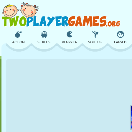
ACTION
SEIKLUS
KLASSIKA
VÕITLUS
LAPSED
3D
LENNUKID
TULNUKAS
TASAKAAL
KORVPALL
LOSS
MALE
CRAZY
KAITSE
DINOSAURUS
TÜDRUK
GOLF
HÜPPAMINE
MATEMAATIKA
LABÜRINT