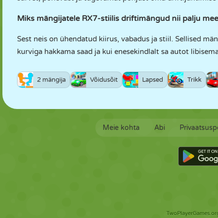
Miks mängijatele RX7-stiilis driftimängud nii palju me
Sest neis on ühendatud kiirus, vabadus ja stiil. Sellised män
kurviga hakkama saad ja kui enesekindlalt sa autot libisema
2 mängija
Võidusõit
Lapsed
Trikk
Meie kohta
Abi
Privaatsuspo
TwoPlayerGames.org 