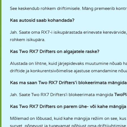
See keskendub rohkem driftimisele. Mäng premeerib kontrolli
Kas autosid saab kohandada?
Jah. Saate oma RX7-i isikupärastada erinevate kerevärvide, a
rohkem isikupära.
Kas Two RX7 Drifters on algajatele raske?
Alustada on lihtne, kuid järjepidevaks muutumine nõuab har
driftide ja konkurentsivõimelise ajastuse omandamine nõua
Kas ma saan Two RX7 Drifters'i blokeerimata mängid
Jah. Saate Two RX7 Drifters'i blokeerimata mängida
TwoPl
Kas Two RX7 Drifters on parem ühe- või kahe mängija 
Mõlemad on lõbusad, kuid kahe mängija režiim on see, kus
survet, põnevust ja tugevamat põhjust oma driftijuhtimis