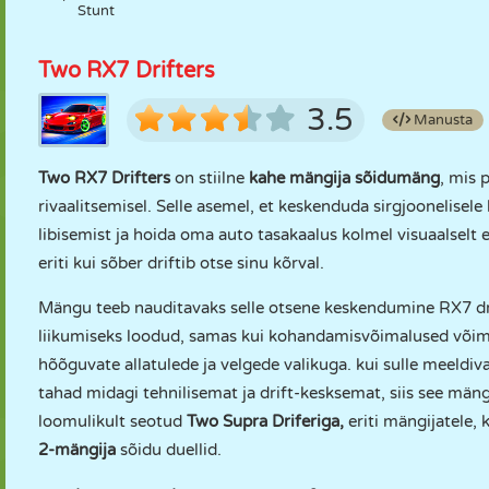
Stunt
Two RX7 Drifters
3.5
Manusta
Two RX7 Drifters
on stiilne
kahe mängija sõidumäng
, mis 
rivaalitsemisel. Selle asemel, et keskenduda sirgjoonelisele 
libisemist ja hoida oma auto tasakaalus kolmel visuaalselt er
eriti kui sõber driftib otse sinu kõrval.
Mängu teeb nauditavaks selle otsene keskendumine RX7 drif
liikumiseks loodud, samas kui kohandamisvõimalused võima
hõõguvate allatulede ja velgede valikuga. kui sulle meeld
tahad midagi tehnilisemat ja drift-kesksemat, siis see mä
loomulikult seotud
Two Supra Driferiga
,
eriti mängijatele, 
2-mängija
sõidu duellid.