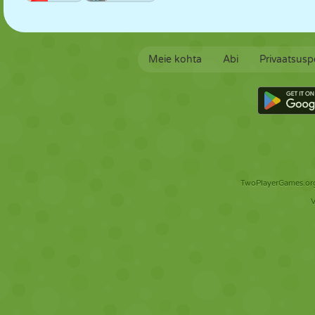
Meie kohta
Abi
Privaatsuspo
TwoPlayerGames.org 
V