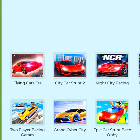
Flying Cars Era
City Car Stunt 2
Night City Racing
Two Player Racing
Grand Cyber City
Epic Car Stunt Race
Games
Obby