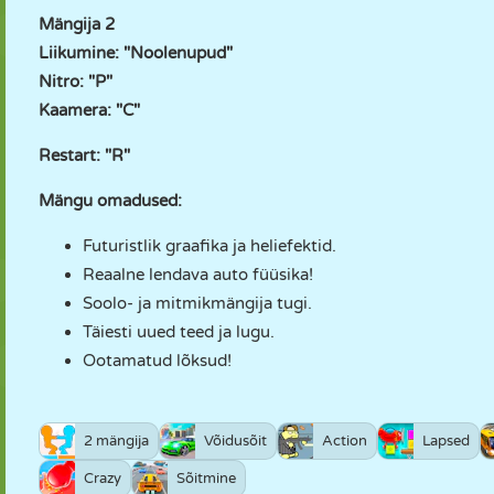
Mängija 2
Liikumine: "Noolenupud"
Nitro: "P"
Kaamera: "C"
Restart: "R"
Mängu omadused:
Futuristlik graafika ja heliefektid.
Reaalne lendava auto füüsika!
Soolo- ja mitmikmängija tugi.
Täiesti uued teed ja lugu.
Ootamatud lõksud!
2 mängija
Võidusõit
Action
Lapsed
Crazy
Sõitmine