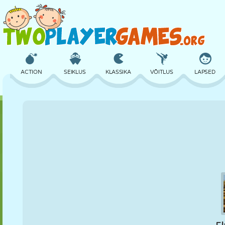
ACTION
SEIKLUS
KLASSIKA
VÕITLUS
LAPSED
3D
LENNUKID
TULNUKAS
TASAKAAL
KORVPALL
LOSS
MALE
CRAZY
KAITSE
DINOSAURUS
TÜDRUK
GOLF
HÜPPAMINE
MATEMAATIKA
LABÜRINT