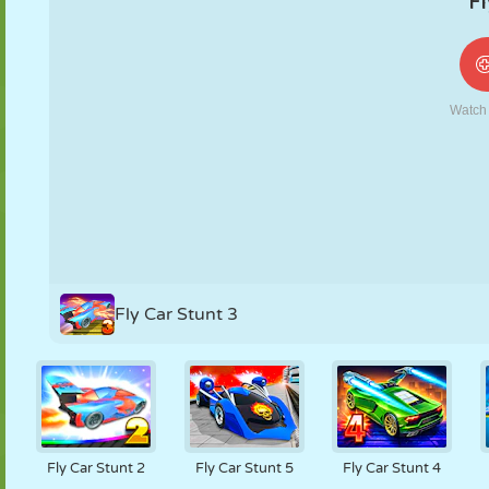
NUKK
PUSLE
REAKTSIOON
RETRO
ROBOT
STRATEEGIA
TRIKK
TANK
TENNIS
TRIPS-TRAPS-
TRULL
Fly Car Stunt 3
Fly Car Stunt 2
Fly Car Stunt 5
Fly Car Stunt 4