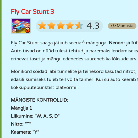
Fly Car Stunt 3
4.3
Manusta
3.
Fly Car Stunt saaga jätkub seeria
mänguga.
Neoon- ja fut
Auto tiivad on nüüd tulest tehtud ja paremaks lendamiseks
erinevat taset ja mängu edenedes suureneb ka lõksude arv.
Mõnikord sõidad läbi tunnelite ja teinekord kasutad nitrot, 
edasiliikumiseks tuleb teil võita taimer! Kui su auto keerab t
kokkupuutepunktist platvormil.
MÄNGISTE KONTROLLID:
Mängija 1
Liikumine: "W, A, S, D"
Nitro: "T"
Kaamera: "Y"