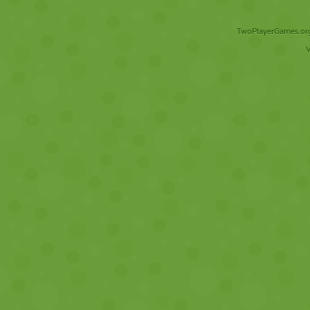
TwoPlayerGames.org 
V