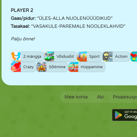
PLAYER 2
Gaas/pidur:
"ÜLES-ALLA NUOLENÜÜÜDIKUD"
Tasakaal:
"VASAKULE-PAREMALE NOOLEKLAHVID"
Palju õnne!
2 mängija
Võidusõit
Sport
Action
Crazy
Sõitmine
Hüppamine
Meie kohta
Abi
Privaatsuspo