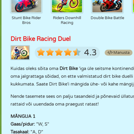
Stunt Bike Rider
Riders Downhill
Double Bike Battle
Bros
Racing
Dirt Bike Racing Duel
4.3
Manusta
Kuidas oleks sõita oma
Dirt Bike
'iga üle seitsme kontinend
oma jalgrattaga sõidad, on ette valmistatud dirt bike duelli
kukkumata. Saate Dirt Bike'i mängida ühe- või kahe mängij
Nende tasemete sees on palju tasandeid ja põnevaid üllatus
rattaid või uuendada oma praegust ratast!
MÄNGIJA 1
Gaas/pidur:
"W, S"
Tasakaal:
"A, D"