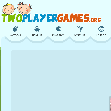
ACTION
SEIKLUS
KLASSIKA
VÕITLUS
LAPSED
3D
LENNUKID
TULNUKAS
TASAKAAL
KORVPALL
LOSS
MALE
CRAZY
KAITSE
DINOSAURUS
TÜDRUK
GOLF
HÜPPAMINE
MATEMAATIKA
LABÜRINT