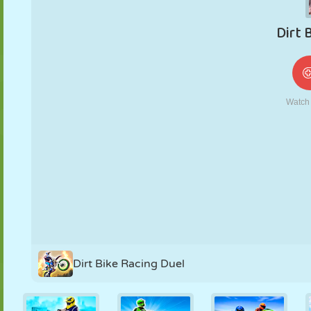
NUKK
PUSLE
REAKTSIOON
RETRO
ROBOT
STRATEEGIA
TRIKK
TANK
TENNIS
TRIPS-TRAPS-
TRULL
Dirt Bike Racing Duel