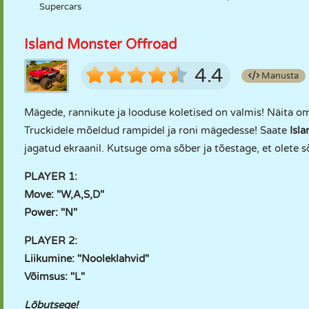
Supercars
Island Monster Offroad
4.4
Manusta
Mägede, rannikute ja looduse koletised on valmis! Näita om
Truckidele mõeldud rampidel ja roni mägedesse! Saate
Isla
jagatud ekraanil. Kutsuge oma sõber ja tõestage, et olete sõ
PLAYER 1:
Move: "W,A,S,D"
Power: "N"
PLAYER 2:
Liikumine: "Nooleklahvid"
Võimsus: "L"
Lõbutsege!