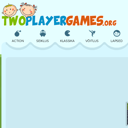
ACTION
SEIKLUS
KLASSIKA
VÕITLUS
LAPSED
3D
LENNUKID
TULNUKAS
TASAKAAL
KORVPALL
LOSS
MALE
CRAZY
KAITSE
DINOSAURUS
TÜDRUK
GOLF
HÜPPAMINE
MATEMAATIKA
LABÜRINT