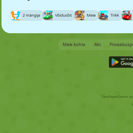
2 mängija
Võidusõit
Meie
Trikk
Meie kohta
Abi
Privaatsuspo
TwoPlayerGames.org 
V