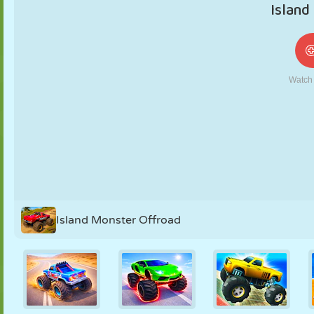
NUKK
PUSLE
REAKTSIOON
RETRO
ROBOT
STRATEEGIA
TRIKK
TANK
TENNIS
TRIPS-TRAPS-
TRULL
Island Monster Offroad