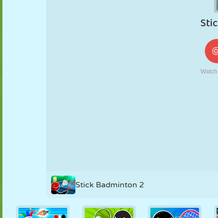
NUKK
PUSLE
REAKTSIOON
RETRO
ROBOT
STRATEEGIA
TRIKK
TANK
TENNIS
TRIPS-TRAPS-
TRULL
Stick Badminton 2