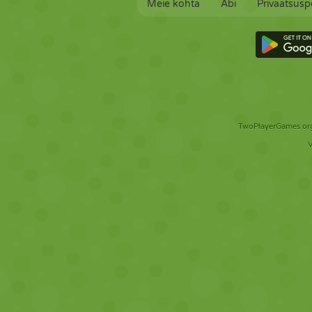
Meie kohta
Abi
Privaatsuspo
TwoPlayerGames.org 
V