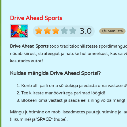
Drive Ahead Sports
3.0
Manusta
Drive Ahead Sports
toob traditsioonilistesse spordimängu
nõuab kiirust, strateegiat ja natuke hullumeelsust, kus sa või
kasutades autot!
Kuidas mängida Drive Ahead Sportsi?
Kontrolli palli oma sõidukiga ja edasta oma vastaseid
Tee kiireste manöövritega parimad löögid!
Blokeeri oma vastast ja saada eelis ning võida mäng!
Mängu juhtimine on mobiilseadmetes puutejuhtimine ja la
(liikumine) ja
"SPACE
" (hüpe).