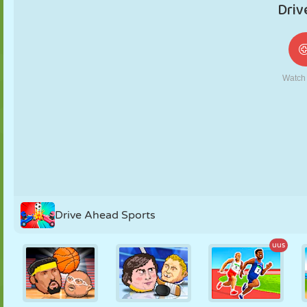
NUKK
PUSLE
REAKTSIOON
RETRO
ROBOT
STRATEEGIA
TRIKK
TANK
TENNIS
TRIPS-TRAPS-
TRULL
Drive Ahead Sports
uus