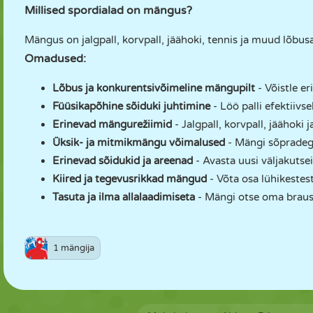
Millised spordialad on mängus?
Mängus on jalgpall, korvpall, jäähoki, tennis ja muud lõbusa
Omadused:
Lõbus ja konkurentsivõimeline mängupilt
- Võistle er
Füüsikapõhine sõiduki juhtimine
- Löö palli efektiivsel
Erinevad mängurežiimid
- Jalgpall, korvpall, jäähoki 
Üksik- ja mitmikmängu võimalused
- Mängi sõpradega
Erinevad sõidukid ja areenad
- Avasta uusi väljakutsei
Kiired ja tegevusrikkad mängud
- Võta osa lühikestes
Tasuta ja ilma allalaadimiseta
- Mängi otse oma braus
1 mängija