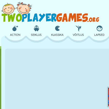
ACTION
SEIKLUS
KLASSIKA
VÕITLUS
LAPSED
3D
LENNUKID
TULNUKAS
TASAKAAL
KORVPALL
LOSS
MALE
CRAZY
KAITSE
DINOSAURUS
TÜDRUK
GOLF
HÜPPAMINE
MATEMAATIKA
LABÜRINT