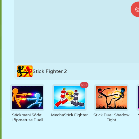
NUKK
PUSLE
REAKTSIOON
RETRO
ROBOT
STRATEEGIA
TRIKK
TANK
TENNIS
TRIPS-TRAPS-
TRULL
Stick Fighter 2
uus
Stickmani Sõda:
MechaStick Fighter
Stick Duel: Shadow
Lõpmatuse Duell
Fight