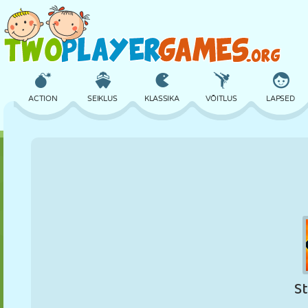
ACTION
SEIKLUS
KLASSIKA
VÕITLUS
LAPSED
3D
LENNUKID
TULNUKAS
TASAKAAL
KORVPALL
LOSS
MALE
CRAZY
KAITSE
DINOSAURUS
TÜDRUK
GOLF
HÜPPAMINE
MATEMAATIKA
LABÜRINT