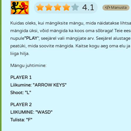
4.1
Manusta
Kuidas oleks, kui mängiksite mängu, mida näidatakse lihtsan
mängida üksi, võid mängida ka koos oma sõbraga! Teie ee
nupule
"PLAY
", seejärel vali mängijate arv. Seejärel alust
peatüki, mida soovite mängida. Kaitse kogu aeg oma elu ja
liiga hilja.
Mängu juhtimine:
PLAYER 1
Liikumine: "ARROW KEYS"
Shoot: "L"
PLAYER 2
LIIKUMINE: "WASD"
Tulista: "F"