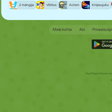
2 mängija
Võitlus
Action
Kriipsujuku
Meie kohta
Abi
Privaatsuspo
TwoPlayerGames.org 
V