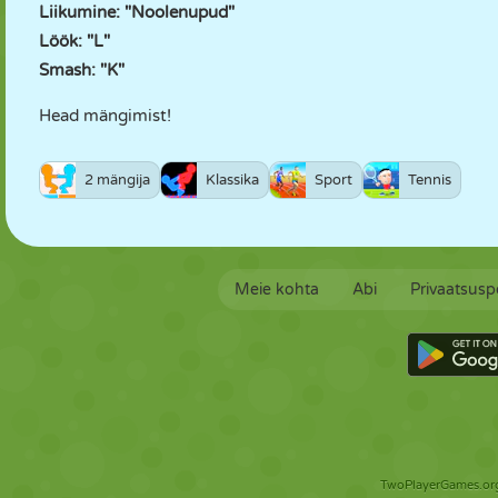
Liikumine: "Noolenupud"
Löök: "L"
Smash: "K"
Head mängimist!
2 mängija
Klassika
Sport
Tennis
Meie kohta
Abi
Privaatsuspo
TwoPlayerGames.org 