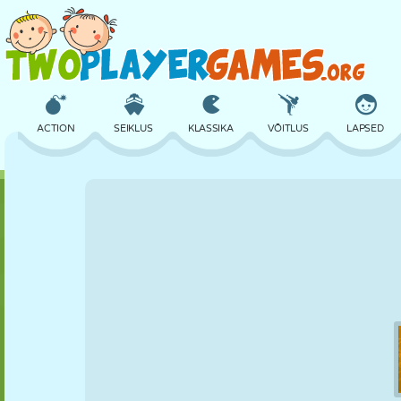
ACTION
SEIKLUS
KLASSIKA
VÕITLUS
LAPSED
3D
LENNUKID
TULNUKAS
TASAKAAL
KORVPALL
LOSS
MALE
CRAZY
KAITSE
DINOSAURUS
TÜDRUK
GOLF
HÜPPAMINE
MATEMAATIKA
LABÜRINT