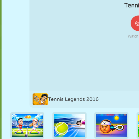
NUKK
PUSLE
REAKTSIOON
RETRO
ROBOT
STRATEEGIA
TRIKK
TANK
TENNIS
TRIPS-TRAPS-
TRULL
Tennis Legends 2016