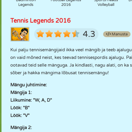
Badminton
Football Legends
Sports Heads
D
Legends
2016
Volleyball
Tennis Legends 2016
4.3
Manusta
Kui palju tennisemängijaid ikka veel mängib ja teeb ajalug
on vaid mõned neist, kes teevad tennisespordis ajalugu. Pal
ootavad teid selle mänguga. Ja kindlasti, nagu alati, on 
sõber ja hakka mängima lõbusat tennisemängu!
Mängu juhtimine:
Mängija 1:
Liikumine: "W, A, D"
Löök: "B"
Löök: "V"
Mängija 2: