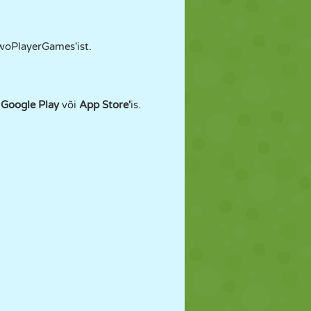
TwoPlayerGames'ist.
l
Google Play
või
App Store'
is.