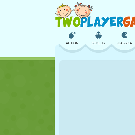
ACTION
SEIKLUS
KLASSIKA
3D
LENNUKID
TULNUKAS
LOSS
MALE
CRAZY
TÜDRUK
GOLF
HÜPPAMINE