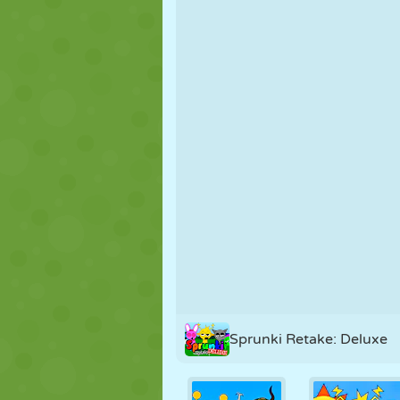
NUKK
PUSLE
REAKTSIOO
STRATEEGIA
TRIKK
TANK
Sprunki Retake: Deluxe