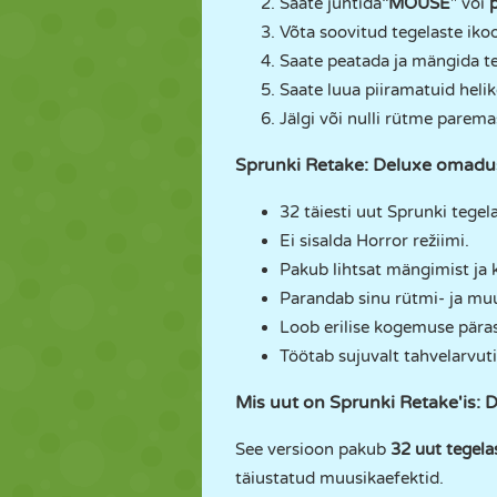
Saate juhtida
"MOUSE
" või
Võta soovitud tegelaste ikoo
Saate peatada ja mängida te
Saate luua piiramatuid heli
Jälgi või nulli rütme parema
Sprunki Retake: Deluxe omad
32 täiesti uut Sprunki tegela
Ei sisalda Horror režiimi.
Pakub lihtsat mängimist ja
Parandab sinu rütmi- ja mu
Loob erilise kogemuse päras
Töötab sujuvalt tahvelarvutit
Mis uut on Sprunki Retake'is: 
See versioon pakub
32 uut tegela
täiustatud muusikaefektid.