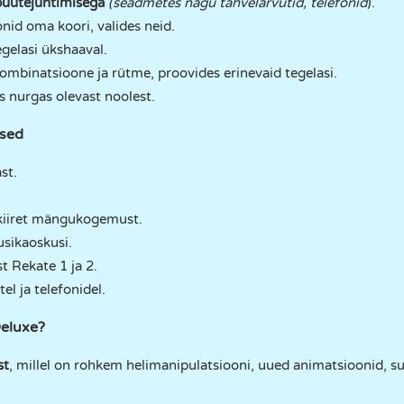
puutejuhtimisega
(seadmetes nagu tahvelarvutid, telefonid
).
nid oma koori, valides neid.
gelasi ükshaaval.
kombinatsioone ja rütme, proovides erinevaid tegelasi.
s nurgas olevast noolest.
used
st.
 kiiret mängukogemust.
usikaoskusi.
t Rekate 1 ja 2.
el ja telefonidel.
Deluxe?
st
, millel on rohkem helimanipulatsiooni, uued animatsioonid, s