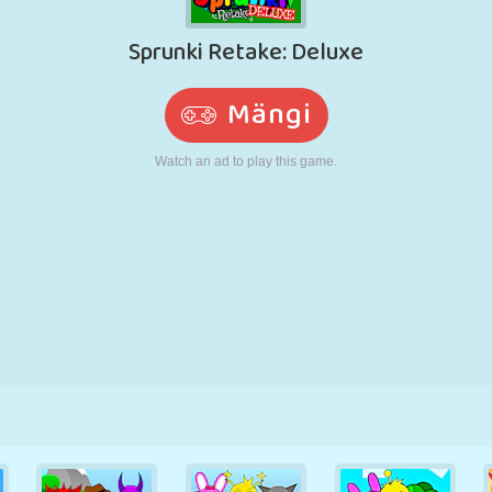
N
RETRO
ROBOT
JOOKSMINE
KOOL
LASKMINE
TENNIS
TRIPS-TRAPS-
PUUTEEKRAAN
TORN
VEOAUTO
TRULL