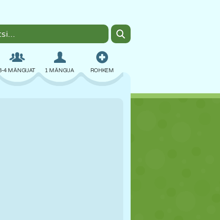
3-4 MÄNGIJAT
1 MÄNGIJA
ROHKEM
BOMBER
BRAUSER
AUTO
LENDAMINE
TOIT
LÕBU
PIXEL ART
PLATVORM
BASSEIN