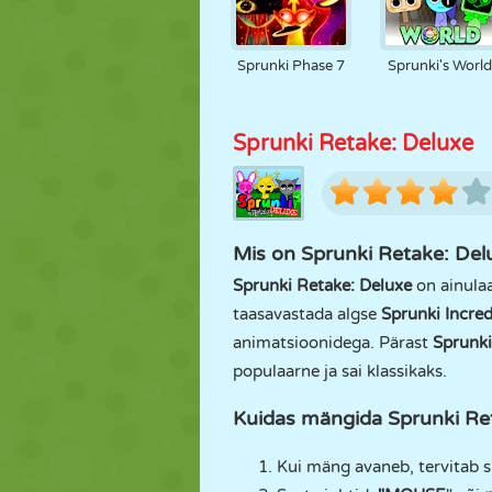
Sprunki Phase 7
Sprunki's Worl
Sprunki Retake: Deluxe
Mis on Sprunki Retake: Del
Sprunki Retake: Deluxe
on ainula
taasavastada algse
Sprunki Incred
animatsioonidega. Pärast
Sprunki
populaarne ja sai klassikaks.
Kuidas mängida Sprunki Re
Kui mäng avaneb, tervitab 