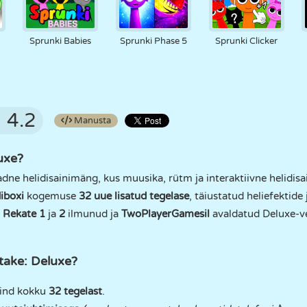
d
Sprunki Babies
Sprunki Phase 5
Sprunki Clicker
4.2
Manusta
uxe?
adne helidisainimäng, kus muusika, rütm ja interaktiivne helidis
iboxi
kogemuse
32 uue lisatud tegelase
, täiustatud heliefektide
 Rekate 1
ja
2
ilmunud ja
TwoPlayerGamesil
avaldatud Deluxe-ve
take: Deluxe?
sind kokku
32 tegelast
.