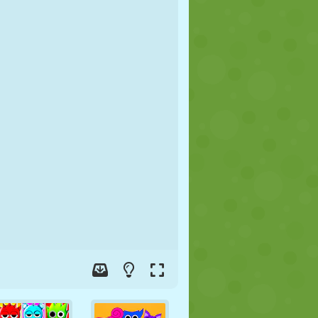
JALGPALL
KOSMOS
KRIIPSUJUKU
SÕDA
MAADLUS
ZOMBIE