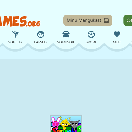
Minu Mängukast
VÕITLUS
LAPSED
VÕIDUSÕIT
SPORT
MEIE
TASAKAAL
KORVPALL
LAHING
PILJARD
LAUAMÄNGUD
KAITSE
DINOSAURUS
SÕITMINE
ÕPE
PÕGENEMINE
MATEMAATIKA
LABÜRINT
KOLETISED
MOOTORRATAS
ONLINE