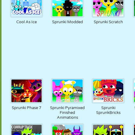
Cool As Ice
Sprunki Modded
Sprunki Scratch
Sprunki Phase 7
Sprunki Pyramixed
Sprunki
Finished
SprunkBricks
Animations