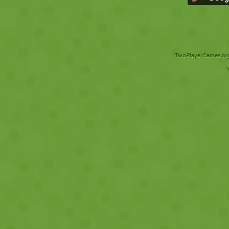
TwoPlayerGames.org 
V