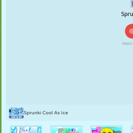
NUKK
PUSLE
REAKTSIOON
RETRO
ROBOT
STRATEEGIA
TRIKK
TANK
TENNIS
TRIPS-TRAPS-
TRULL
Sprunki Cool As Ice