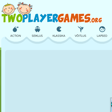
ACTION
SEIKLUS
KLASSIKA
VÕITLUS
LAPSED
3D
LENNUKID
TULNUKAS
TASAKAAL
KORVPALL
LOSS
MALE
CRAZY
KAITSE
DINOSAURUS
TÜDRUK
GOLF
HÜPPAMINE
MATEMAATIKA
LABÜRINT