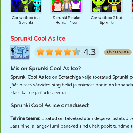
Corruptbox but
Sprunki Retake
Corruptbox 2 but
Sprunki
Human New
Sprunki
Sprunki Cool As Ice
4.3
Manusta
Mis on Sprunki Cool As Ice?
Sprunki Cool As Ice
on
Scratchiga
välja töötatud
Sprunki p
jääsinistes värvides ning helid ja animatsioonid on kohandat
klassikaline ja õudusteema.
Sprunki Cool As Ice omadused:
Talvine teema:
Lisatud on talvekostüümidega varustatud tege
Jääsinine ja langev lumi panevad sind ühelt poolt tundma t