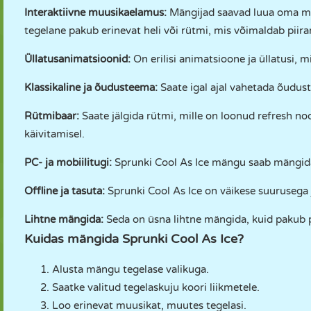
Interaktiivne muusikaelamus:
Mängijad saavad luua oma muus
tegelane pakub erinevat heli või rütmi, mis võimaldab piir
Üllatusanimatsioonid:
On erilisi animatsioone ja üllatusi,
Klassikaline ja õudusteema:
Saate igal ajal vahetada õudus
Rütmibaar:
Saate jälgida rütmi, mille on loonud refresh no
käivitamisel.
PC- ja mobiilitugi:
Sprunki Cool As Ice mängu saab mängida 
Offline ja tasuta:
Sprunki Cool As Ice on väikese suurusega 
Lihtne mängida:
Seda on üsna lihtne mängida, kuid pakub p
Kuidas mängida Sprunki Cool As Ice?
Alusta mängu tegelase valikuga.
Saatke valitud tegelaskuju koori liikmetele.
Loo erinevat muusikat, muutes tegelasi.