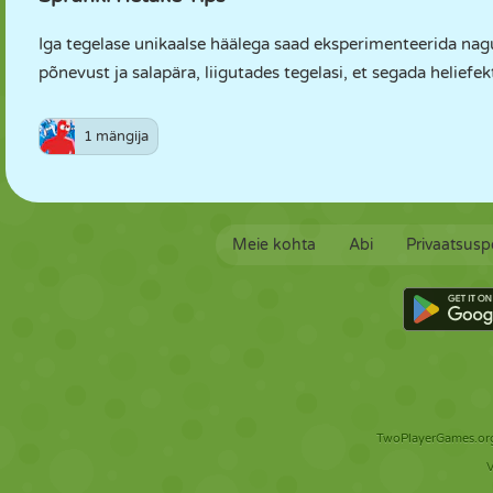
Iga tegelase unikaalse häälega saad eksperimenteerida nagu
põnevust ja salapära, liigutades tegelasi, et segada heliefekt
1 mängija
Meie kohta
Abi
Privaatsuspo
TwoPlayerGames.org 
V