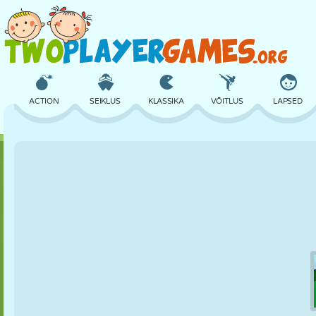
ACTION
SEIKLUS
KLASSIKA
VÕITLUS
LAPSED
3D
LENNUKID
TULNUKAS
TASAKAAL
KORVPALL
LOSS
MALE
CRAZY
KAITSE
DINOSAURUS
TÜDRUK
GOLF
HÜPPAMINE
MATEMAATIKA
LABÜRINT