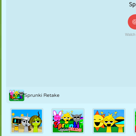
NUKK
PUSLE
REAKTSIOON
RETRO
ROBOT
STRATEEGIA
TRIKK
TANK
TENNIS
TRIPS-TRAPS-
TRULL
Sprunki Retake