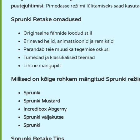
puutejuhtimist
. Pimedasse režiimi lülitamiseks saad kasu
Sprunki Retake omadused
Originaalne fännide loodud stiil
Erinevad helid, animatsioonid ja remiksid
Parandab teie muusika tegemise oskusi
Tumedad ja klassikalised teemad
Lihtne mängupilt
Millised on kõige rohkem mängitud Sprunki reži
Sprunki
Sprunki Mustard
Incredibox Abgerny
Sprunki väljakutse
Sprunki
Sprunki Retake Tips