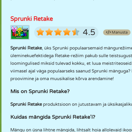
Sprunki Retake
4.5
Manusta
Sprunki Retake
, üks Sprunki populaarsemaid mängurežiime, 
üleminekuefektidega Retake-režiim pakub sulle teistsugus
loomingulised miksid tulevad kokku, et luua meistriteosei
viimasel ajal väga populaarseks saanud Sprunki mänguga? 
proovimine ja oma muusikalise kõrva arendamine!
Mis on Sprunki Retake?
Sprunki Retake
produktsioon on jutustavam ja üksikasjal
Kuidas mängida Sprunki Retake'i?
Mängu on üsna lihtne mängida, lihtsalt hoia allolevaid ikoon