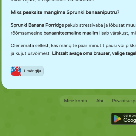
Miks peaksite mängima Sprunki banaaniputru?
Sprunki Banana Porridge
pakub stressivaba ja lõbusat mu
rõõmsameelne
banaaniteemaline maailm
lisab värskust, m
Olenemata sellest, kas mängite paar minutit pausi või pikk
ja kujutlusvõimest.
Lihtsalt avage oma brauser, valige teg
1 mängija
Meie kohta
Abi
Privaatsuspo