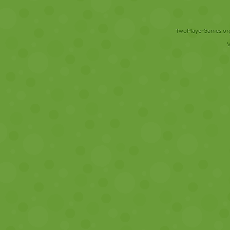
TwoPlayerGames.org 
V