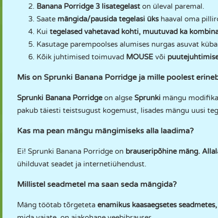
Banana Porridge 3 lisategelast
on üleval paremal.
Saate
mängida/pausida tegelasi üks
haaval oma pillir
Kui
tegelased vahetavad kohti, muutuvad ka kombina
Kasutage parempoolses alumises nurgas asuvat kübara
Kõik juhtimised toimuvad
MOUSE
või
puutejuhtimis
Mis on Sprunki Banana Porridge ja mille poolest erine
Sprunki Banana Porridge
on algse
Sprunki
mängu modifikat
pakub täiesti teistsugust kogemust, lisades mängu uusi tege
Kas ma pean mängu mängimiseks alla laadima?
Ei! Sprunki Banana Porridge on
brauseripõhine mäng. Allalaa
ühilduvat seadet ja internetiühendust.
Millistel seadmetel ma saan seda mängida?
Mäng töötab tõrgeteta
enamikus kaasaegsetes seadmetes, se
mida vajate, on ajakohane veebibrauser.