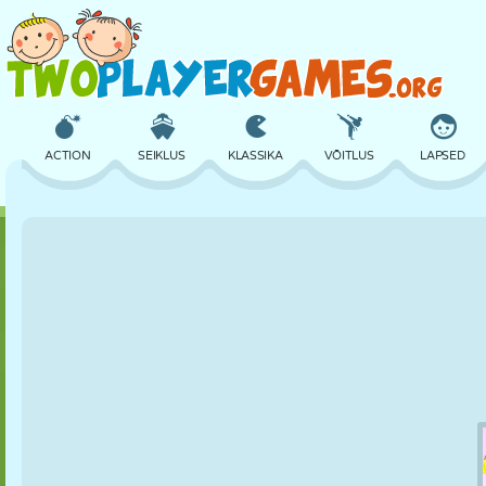
ACTION
SEIKLUS
KLASSIKA
VÕITLUS
LAPSED
3D
LENNUKID
TULNUKAS
TASAKAAL
KORVPALL
LOSS
MALE
CRAZY
KAITSE
DINOSAURUS
TÜDRUK
GOLF
HÜPPAMINE
MATEMAATIKA
LABÜRINT