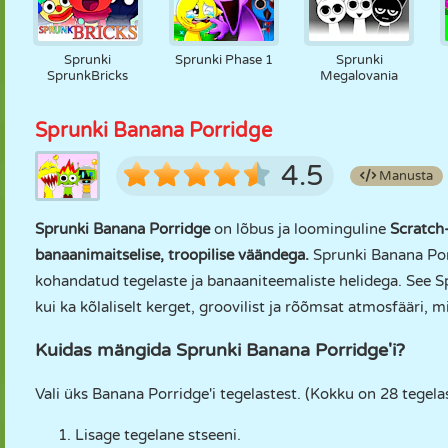
Sprunki
Sprunki Phase 1
Sprunki
SprunkBricks
Megalovania
Sprunki Banana Porridge
4.5
Manusta
Sprunki Banana Porridge
on lõbus ja loominguline
Scratch
banaanimaitselise, troopilise väändega.
Sprunki Banana Por
kohandatud tegelaste ja banaaniteemaliste helidega. See Sp
kui ka kõlaliselt kerget, groovilist ja rõõmsat atmosfääri, 
Kuidas mängida Sprunki Banana Porridge'i?
Vali üks Banana Porridge'i tegelastest. (Kokku on 28 tegelas
Lisage tegelane stseeni.