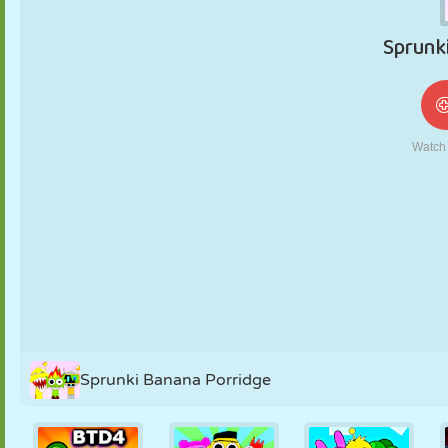
NUKK
PUSLE
REAKTSIOON
RETRO
ROBOT
STRATEEGIA
TRIKK
TANK
TENNIS
TRIPS-TRAPS-
TRULL
Sprunki Banana Porridge