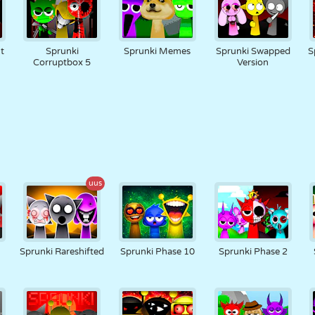
t
Sprunki
Sprunki Memes
Sprunki Swapped
S
Corruptbox 5
Version
uus
Sprunki Rareshifted
Sprunki Phase 10
Sprunki Phase 2