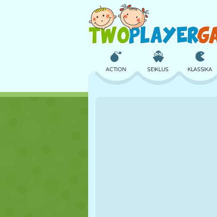
ACTION
SEIKLUS
KLASSIKA
3D
LENNUKID
TULNUKAS
LOSS
MALE
CRAZY
TÜDRUK
GOLF
HÜPPAMINE