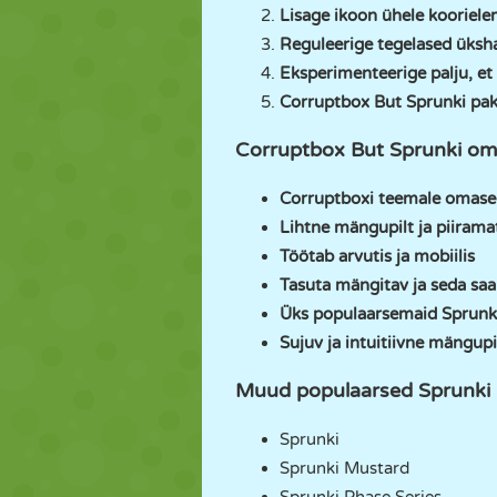
Lisage ikoon ühele kooriele
Reguleerige tegelased üksha
Eksperimenteerige palju, et 
Corruptbox But Sprunki pak
Corruptbox But Sprunki o
Corruptboxi teemale omased
Lihtne mängupilt ja piiram
Töötab arvutis ja mobiilis
Tasuta mängitav ja seda s
Üks populaarsemaid Sprunk
Sujuv ja intuitiivne mängupi
Muud populaarsed Sprunki
Sprunki
Sprunki Mustard