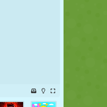
JALGPALL
KOSMOS
KRIIPSUJUKU
SÕDA
MAADLUS
ZOMBIE