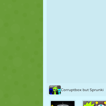
NUKK
PUSLE
REAKTSIOO
STRATEEGIA
TRIKK
TANK
Corruptbox but Sprunki