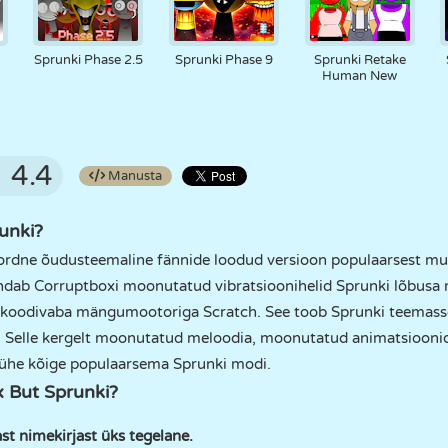
Sprunki Phase 2.5
Sprunki Phase 9
Sprunki Retake
Human New
4.4
Manusta
unki?
kordne õudusteemaline fännide loodud versioon populaarsest m
dab Corruptboxi moonutatud vibratsioonihelid Sprunki lõbusa m
e koodivaba mängumootoriga Scratch. See toob Sprunki teemasse
Selle kergelt moonutatud meloodia, moonutatud animatsioonid 
 ühe kõige populaarsema Sprunki modi.
 But Sprunki?
ast nimekirjast üks tegelane.