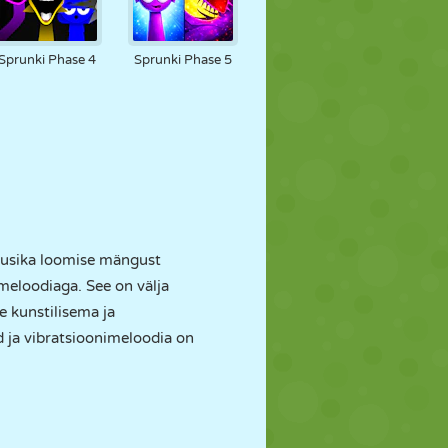
Sprunki Phase 4
Sprunki Phase 5
uusika loomise mängust
eloodiaga. See on välja
 kunstilisema ja
ja vibratsioonimeloodia on