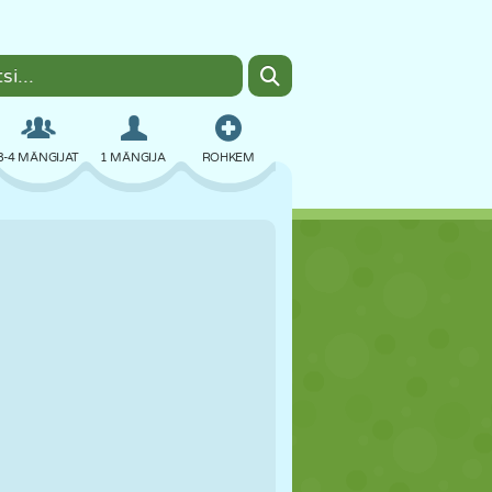
3-4 MÄNGIJAT
1 MÄNGIJA
ROHKEM
BOMBER
BRAUSER
AUTO
LENDAMINE
TOIT
LÕBU
PIXEL ART
PLATVORM
BASSEIN