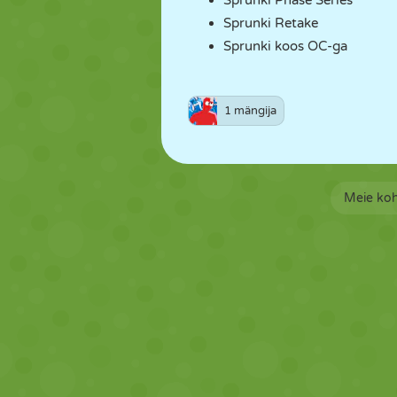
Sprunki Phase Series
Sprunki Retake
Sprunki koos OC-ga
1 mängija
Meie ko