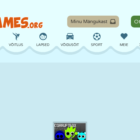
Minu Mängukast
VÕITLUS
LAPSED
VÕIDUSÕIT
SPORT
MEIE
TASAKAAL
KORVPALL
LAHING
PILJARD
LAUAMÄNGUD
KAITSE
DINOSAURUS
SÕITMINE
ÕPE
PÕGENEMINE
MATEMAATIKA
LABÜRINT
KOLETISED
MOOTORRATAS
ONLINE