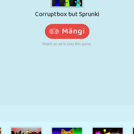
N
RETRO
ROBOT
JOOKSMINE
KOOL
LASKMINE
TENNIS
TRIPS-TRAPS-
PUUTEEKRAAN
TORN
VEOAUTO
TRULL