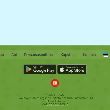
hta
Abi
Privaatsuspoliitika
Küpsised
Kontakt
© 2008 - 2026
TwoPlayerGames.org is an initiative of RHM Interactive OÜ
Tallinn, Estonia
VAT: EE 102120545