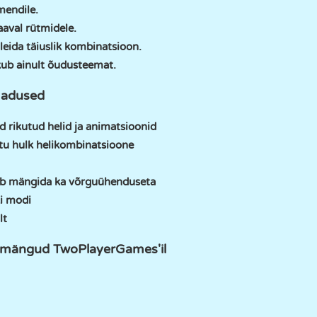
mendile.
aval rütmidele.
leida täiuslik kombinatsioon.
ub ainult õudusteemat.
madused
 rikutud helid ja animatsioonid
atu hulk helikombinatsioone
aab mängida ka võrguühenduseta
i modi
lt
 mängud TwoPlayerGames'il