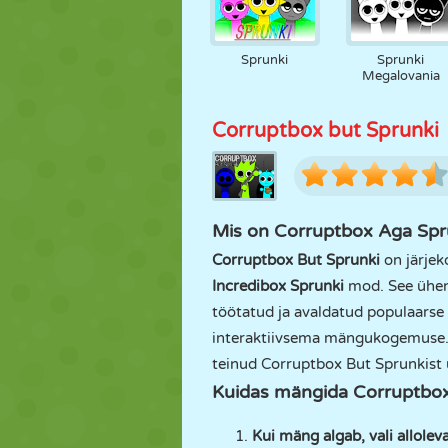
Sprunki
Sprunki
Megalovania
Corruptbox but Sprunki
Mis on Corruptbox Aga Spr
Corruptbox But Sprunki
on järje
Incredibox Sprunki
mod. See ühen
töötatud ja avaldatud populaars
interaktiivsema mängukogemuse. 
teinud Corruptbox But Sprunkist
Kuidas mängida Corruptbox
Kui mäng algab, vali allolev