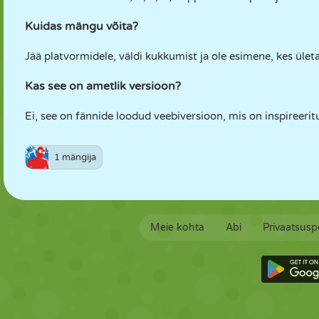
Kuidas mängu võita?
Jää platvormidele, väldi kukkumist ja ole esimene, kes ületab
Kas see on ametlik versioon?
Ei, see on fännide loodud veebiversioon, mis on inspireeri
1 mängija
Meie kohta
Abi
Privaatsuspo