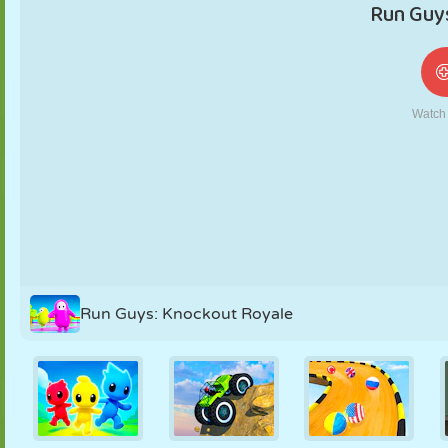
NUKK
PUSLE
REAKTSIOON
RETRO
ROBOT
STRATEEGIA
TRIKK
TANK
TENNIS
TRIPS-TRAPS-
TRULL
Run Guys: Knockout Royale