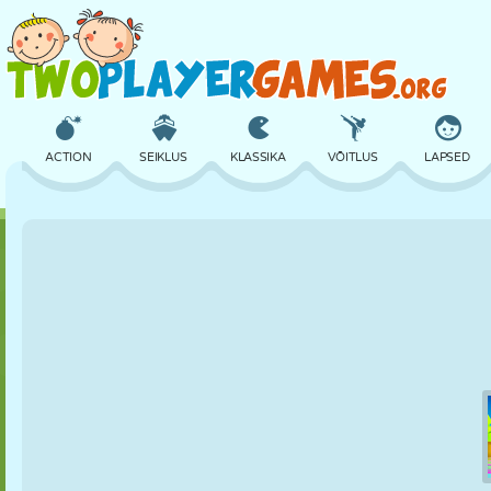
ACTION
SEIKLUS
KLASSIKA
VÕITLUS
LAPSED
3D
LENNUKID
TULNUKAS
TASAKAAL
KORVPALL
LOSS
MALE
CRAZY
KAITSE
DINOSAURUS
TÜDRUK
GOLF
HÜPPAMINE
MATEMAATIKA
LABÜRINT