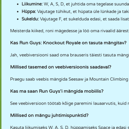
Liikumine:
W, A, S, D, et juhtida oma tegelase suunda
Hüppa:
Vajutage tühikut, et hüpata üle lünkade ja tak
Sukeldu:
Vajutage F, et sukelduda edasi, et saada lis
Meisterda kiiked, roni mägedesse ja löö oma rivaalid äärest 
Kas Run Guys: Knockout Royale on tasuta mängitav?
Jah, veebiversiooni saad oma brauseris täiesti tasuta mäng
Millised tasemed on veebiversioonis saadaval?
Praegu saab veebis mängida Seesaw ja Mountain Climbing
Kas ma saan Run Guys'i mängida mobiilis?
See veebiversioon töötab kõige paremini lauaarvutis, kui
Millised on mängu juhtimispunktid?
Kasuta liikumiseks W, A, S, D, hüppamiseks Space ja edasi 