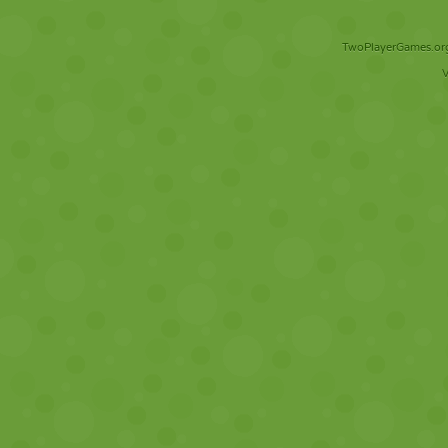
TwoPlayerGames.org 
V