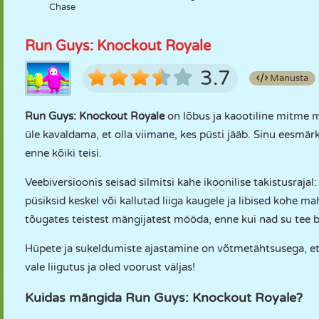
Chase
Run Guys: Knockout Royale
3.7
Manusta
Run Guys: Knockout Royale
on lõbus ja kaootiline mitme m
üle kavaldama, et olla viimane, kes püsti jääb. Sinu eesmärk
enne kõiki teisi.
Veebiversioonis seisad silmitsi kahe ikoonilise takistusrajal
püsiksid keskel või kallutad liiga kaugele ja libised kohe 
tõugates teistest mängijatest mööda, enne kui nad su tee b
Hüpete ja sukeldumiste ajastamine on võtmetähtsusega, et j
vale liigutus ja oled voorust väljas!
Kuidas mängida Run Guys: Knockout Royale?