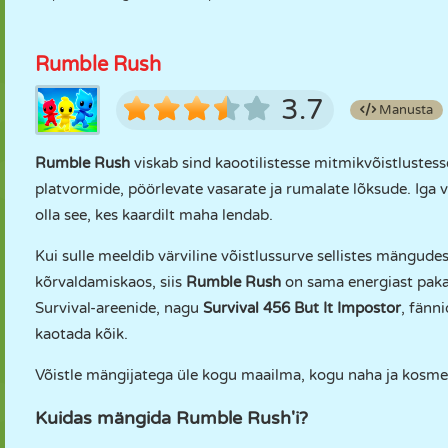
Rumble Rush
3.7
Manusta
Rumble Rush
viskab sind kaootilistesse mitmikvõistlustess
platvormide, pöörlevate vasarate ja rumalate lõksude. Iga 
olla see, kes kaardilt maha lendab.
Kui sulle meeldib värviline võistlussurve sellistes mängude
kõrvaldamiskaos, siis
Rumble Rush
on sama energiast pakat
Survival-areenide, nagu
Survival 456 But It Impostor
, fänn
kaotada kõik.
Võistle mängijatega üle kogu maailma, kogu naha ja kosmee
Kuidas mängida Rumble Rush'i?