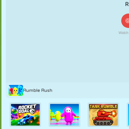
NUKK
PUSLE
REAKTSIOON
RETRO
ROBOT
STRATEEGIA
TRIKK
TANK
TENNIS
TRIPS-TRAPS-
TRULL
Rumble Rush