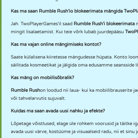
Kas ma saan Rumble Rush'io blokeerimata mängida TwoPl
Jah. TwoPlayerGames'il saad
Rumble Rush'i blokeerimata
m
mingit lisalaetamist. Kui teie võrk lubab juurdepääsu
TwoPl
Kas ma vajan online mängimiseks kontot?
Saate külalisena kiiretesse mängudesse hüpata. Konto loom
säilitada kosmeetikat ja jälgida oma edusamme seansside l
Kas mäng on mobiilisõbralik?
Rumble Rush
on loodud nii laua- kui ka mobiilibrauserite j
või tahvelarvutis sujuvalt.
Kuidas ma saan avada uusi nahku ja efekte?
Lõpetage võistlused, elage üle rohkem voorusid ja täitke 
avada uusi värve, kostüüme ja visuaalseid radu, nii et sinu j