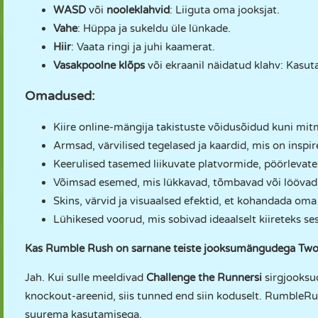
WASD
või
nooleklahvid
: Liiguta oma jooksjat.
Vahe
: Hüppa ja sukeldu üle lünkade.
Hiir
: Vaata ringi ja juhi kaamerat.
Vasakpoolne klõps
või ekraanil näidatud klahv: Kasu
Omadused:
Kiire online-mängija takistuste võidusõidud kuni mi
Armsad, värvilised tegelased ja kaardid, mis on inspi
Keerulised tasemed liikuvate platvormide, pöörlevate 
Võimsad esemed, mis lükkavad, tõmbavad või löövad
Skins, värvid ja visuaalsed efektid, et kohandada oma 
Lühikesed voorud, mis sobivad ideaalselt kiireteks s
Kas Rumble Rush on sarnane teiste jooksumängudega Two
Jah. Kui sulle meeldivad
Challenge the Runnersi
sirgjooksud
knockout-areenid, siis tunned end siin koduselt. RumbleRu
suurema kasutamisega.