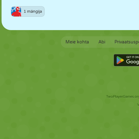
1 mängija
Meie kohta
Abi
Privaatsuspo
TwoPlayerGames.org 
V