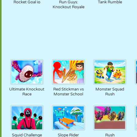
Rocket Goal io
Run Guys:
Tank Rumble
Knockout Royale
Ultimate Knockout
Red Stickman vs
Monster Squad
Race
Monster School
Rush
Squid Challenge
Slope Rider
Rush