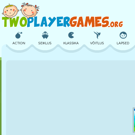
ACTION
SEIKLUS
KLASSIKA
VÕITLUS
LAPSED
3D
LENNUKID
TULNUKAS
TASAKAAL
KORVPALL
LOSS
MALE
CRAZY
KAITSE
DINOSAURUS
TÜDRUK
GOLF
HÜPPAMINE
MATEMAATIKA
LABÜRINT