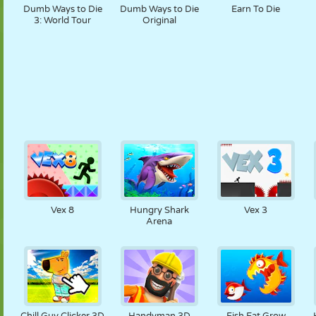
Dumb Ways to Die
Dumb Ways to Die
Earn To Die
3: World Tour
Original
Vex 8
Hungry Shark
Vex 3
Arena