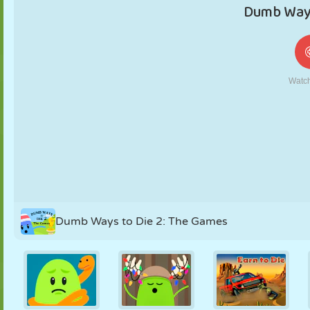
NUKK
PUSLE
REAKTSIOON
RETRO
ROBOT
STRATEEGIA
TRIKK
TANK
TENNIS
TRIPS-TRAPS
TRULL
Dumb Ways to Die 2: The Games