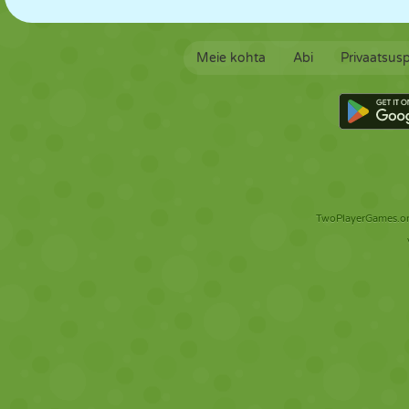
Meie kohta
Abi
Privaatsusp
TwoPlayerGames.org