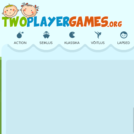
ACTION
SEIKLUS
KLASSIKA
VÕITLUS
LAPSED
3D
LENNUKID
TULNUKAS
TASAKAAL
KORVPALL
LOSS
MALE
CRAZY
KAITSE
DINOSAURU
TÜDRUK
GOLF
HÜPPAMINE
MATEMAATIKA
LABÜRINT