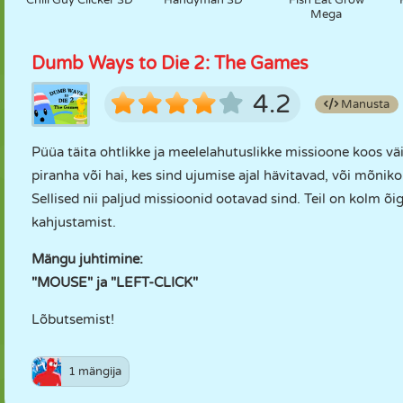
Chill Guy Clicker 3D
Handyman 3D
Fish Eat Grow
Mega
Dumb Ways to Die 2: The Games
4.2
Manusta
Püüa täita ohtlikke ja meelelahutuslikke missioone koos vä
piranha või hai, kes sind ujumise ajal hävitavad, või mõni
Sellised nii paljud missioonid ootavad sind. Teil on kolm õi
kahjustamist.
Mängu juhtimine:
"MOUSE" ja "LEFT-CLICK"
Lõbutsemist!
1 mängija