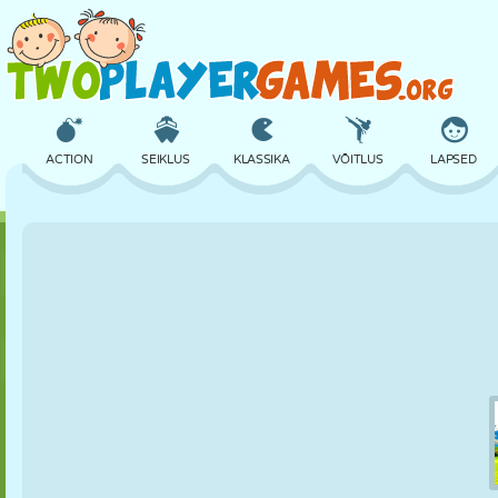
ACTION
SEIKLUS
KLASSIKA
VÕITLUS
LAPSED
3D
LENNUKID
TULNUKAS
TASAKAAL
KORVPALL
LOSS
MALE
CRAZY
KAITSE
DINOSAURUS
TÜDRUK
GOLF
HÜPPAMINE
MATEMAATIKA
LABÜRINT