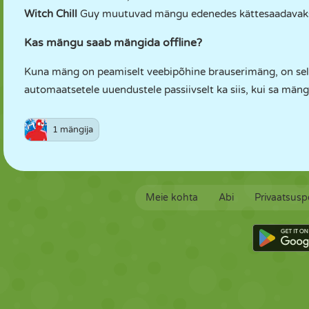
Witch Chill
Guy muutuvad mängu edenedes kättesaadavak
Kas mängu saab mängida offline?
Kuna mäng on peamiselt veebipõhine brauserimäng, on sell
automaatsetele uuendustele passiivselt ka siis, kui sa mäng
1 mängija
Meie kohta
Abi
Privaatsuspo