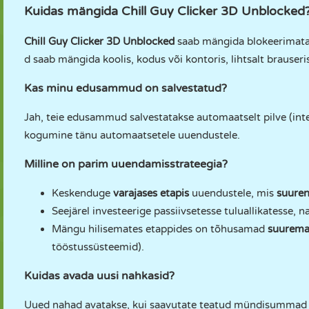
Kuidas mängida Chill Guy Clicker 3D Unblocked
Chill Guy Clicker 3D Unblocked
saab mängida blokeerimat
d saab mängida koolis, kodus või kontoris, lihtsalt brauseris
Kas minu edusammud on salvestatud?
Jah, teie edusammud salvestatakse automaatselt pilve (inte
kogumine tänu automaatsetele uuendustele.
Milline on parim uuendamisstrateegia?
Keskenduge
varajases etapis
uuendustele, mis
suuren
Seejärel investeerige passiivsetesse tuluallikatesse, n
Mängu hilisemates etappides on tõhusamad
suurema
tööstussüsteemid).
Kuidas avada uusi nahkasid?
Uued nahad avatakse, kui saavutate teatud mündisummad v