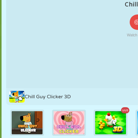
NUKK
PUSLE
REAKTSIOON
RETRO
ROBOT
STRATEEGIA
TRIKK
TANK
TENNIS
TRIPS-TRAPS-
TRULL
Chill Guy Clicker 3D
uus