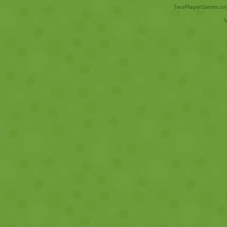
TwoPlayerGames.org 
V