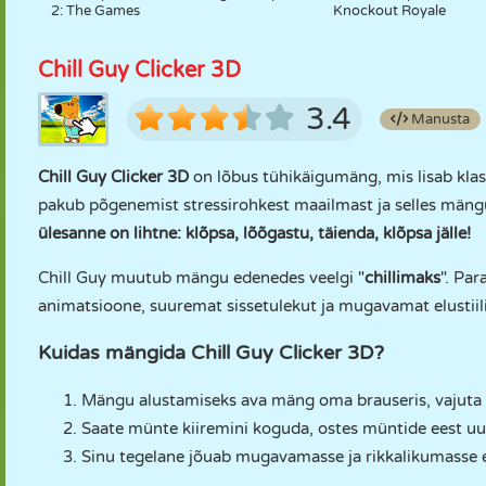
2: The Games
Knockout Royale
Chill Guy Clicker 3D
3.4
Manusta
Chill Guy Clicker 3D
on lõbus tühikäigumäng, mis lisab kla
pakub põgenemist stressirohkest maailmast ja selles mängus
ülesanne on lihtne: klõpsa, lõõgastu, täienda, klõpsa jälle!
Chill Guy muutub mängu edenedes veelgi "
chillimaks
". Par
animatsioone, suuremat sissetulekut ja mugavamat elustiili
Kuidas mängida Chill Guy Clicker 3D?
Mängu alustamiseks ava mäng oma brauseris, vajuta
Saate münte kiiremini koguda, ostes müntide eest uu
Sinu tegelane jõuab mugavamasse ja rikkalikumasse el