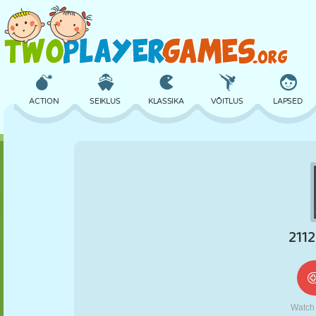
ACTION
SEIKLUS
KLASSIKA
VÕITLUS
LAPSED
3D
LENNUKID
TULNUKAS
TASAKAAL
KORVPALL
LOSS
MALE
CRAZY
KAITSE
DINOSAURUS
TÜDRUK
GOLF
HÜPPAMINE
MATEMAATIKA
LABÜRINT