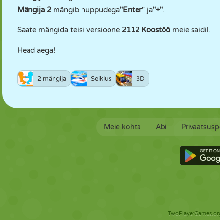
Mängija 2
mängib nuppudega
"Enter
" ja
"+"
.
Saate mängida teisi versioone
2112 Koostöö
meie saidil.
Head aega!
2 mängija
Seiklus
3D
Meie kohta
Abi
Privaatsuspo
TwoPlayerGames.org 