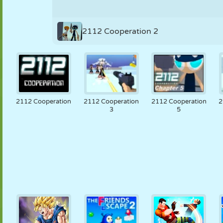
NUKK
PUSLE
REAKTSIOON
RETRO
ROBOT
2112 Cooperation 2
STRATEEGIA
TRIKK
TANK
TENNIS
TRIPS-TRAPS-
TRULL
2112 Cooperation
2112 Cooperation
2112 Cooperation
2
3
5