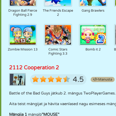
Dragon Ball Fierce
The Friends Escape
Gang Brawlers
Fighting 2.9
2
Zombie Mission 13
Comic Stars
Bomb it 2
B
Fighting 3.3
2112 Cooperation 2
4.5
Manusta
Battle of the Bad Guys jätkub 2. mängus TwoPlayerGames.or
Aita teist mängijat ja hävita vaenlased nagu esimeses män
Mängija 1
mängib
"MOUSE"