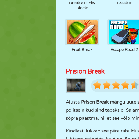
Break a Lucky
Break It
Block!
Fruit Break
Escape Road 2
Prision Break
Alusta
Prison Break mängu
uute 
politseinikud sind tabaksid. Sa 
sõpra päästma, nii et see võib mi
Kindlasti lükkab see piire rahul