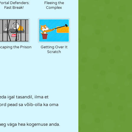
Portal Defenders:
Fleeing the
Fast Break!
Complex
caping the Prison
Getting Over It
Scratch
a igal tasandil, ilma et
ord pead sa võib-olla ka oma
u aeg väga hea kogemuse anda.