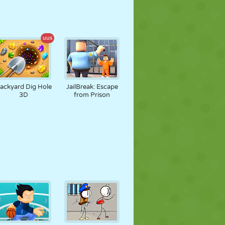
uus
ackyard Dig Hole
JailBreak: Escape
3D
from Prison