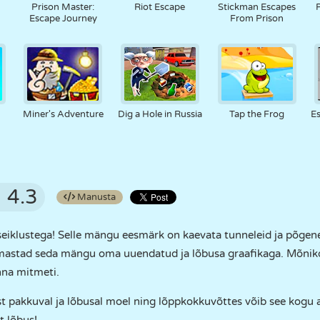
Prison Master:
Riot Escape
Stickman Escapes
Escape Journey
From Prison
Miner's Adventure
Dig a Hole in Russia
Tap the Frog
Es
4.3
Manusta
seiklustega! Selle mängu eesmärk on kaevata tunneleid ja põgened
armastad seda mängu oma uuendatud ja lõbusa graafikaga. Mõnik
nna mitmeti.
dust pakkuval ja lõbusal moel ning lõppkokkuvõttes võib see kog