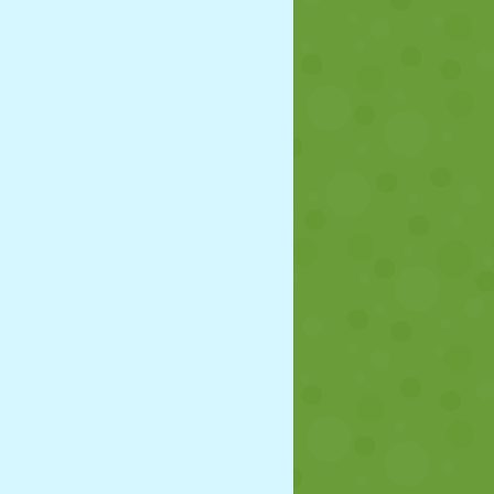
JALGPALL
KOSMOS
KRIIPSUJUKU
SÕDA
MAADLUS
ZOMBIE