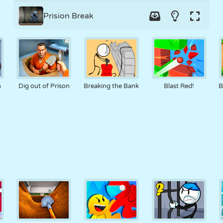
Prision Break
n
Dig out of Prison
Breaking the Bank
Blast Red!
B