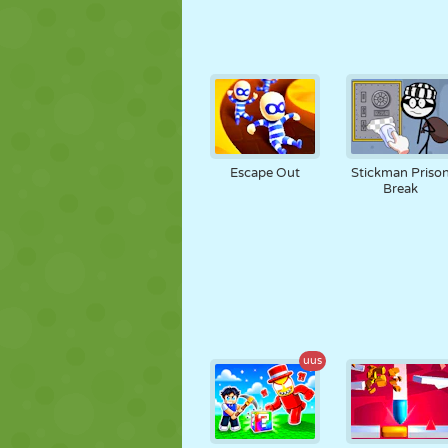
Escape Out
Stickman Priso
Break
uus