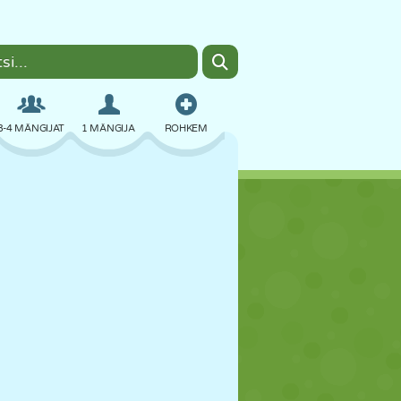
3-4 MÄNGIJAT
1 MÄNGIJA
ROHKEM
BOMBER
BRAUSER
AUTO
LENDAMINE
TOIT
LÕBU
PIXEL ART
PLATVORM
BASSEIN