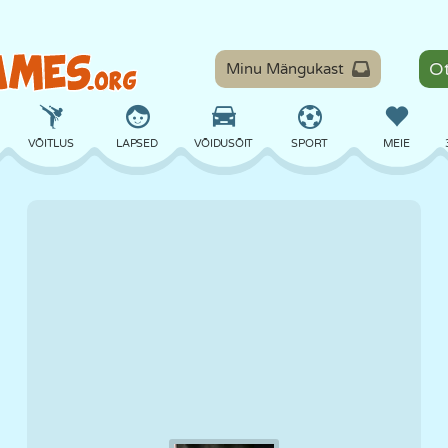
Minu Mängukast
VÕITLUS
LAPSED
VÕIDUSÕIT
SPORT
MEIE
TASAKAAL
KORVPALL
LAHING
PILJARD
LAUAMÄNGUD
KAITSE
DINOSAURUS
SÕITMINE
ÕPE
PÕGENEMINE
MATEMAATIKA
LABÜRINT
KOLETISED
MOOTORRATAS
ONLINE