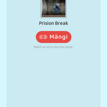
N
RETRO
ROBOT
JOOKSMINE
KOOL
LASKMINE
TENNIS
TRIPS-TRAPS-
PUUTEEKRAAN
TORN
VEOAUTO
TRULL