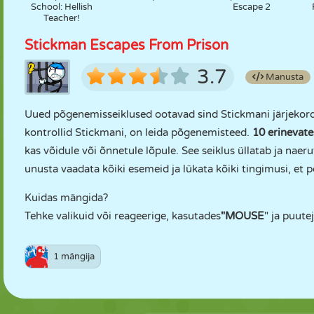
School: Hellish
Escape 2
Teacher!
Stickman Escapes From Prison
3.7
Manusta
Uued põgenemisseiklused ootavad sind Stickmani järjekord
kontrollid Stickmani, on leida põgenemisteed.
10 erinevate
kas võidule või õnnetule lõpule. See seiklus üllatab ja nae
unusta vaadata kõiki esemeid ja lükata kõiki tingimusi, et p
Kuidas mängida?
Tehke valikuid või reageerige, kasutades
"MOUSE
" ja puute
1 mängija