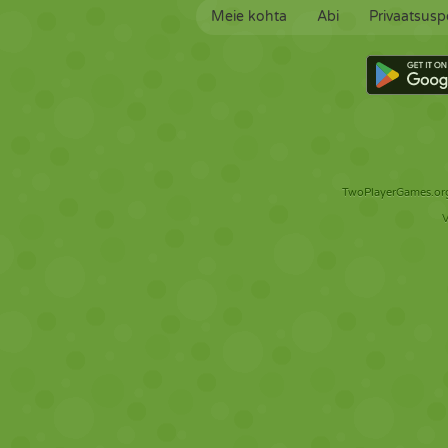
Meie kohta
Abi
Privaatsuspo
TwoPlayerGames.org 
V