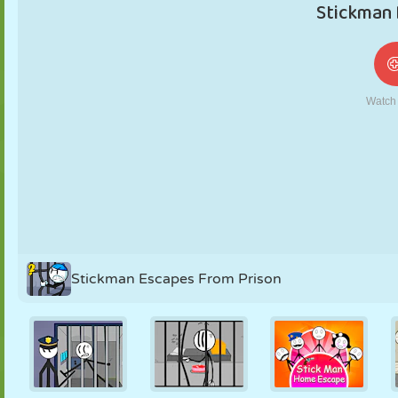
NUKK
PUSLE
REAKTSIOON
RETRO
ROBOT
STRATEEGIA
TRIKK
TANK
TENNIS
TRIPS-TRAPS-
TRULL
Stickman Escapes From Prison