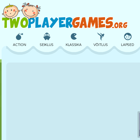
ACTION
SEIKLUS
KLASSIKA
VÕITLUS
LAPSED
3D
LENNUKID
TULNUKAS
TASAKAAL
KORVPALL
LOSS
MALE
CRAZY
KAITSE
DINOSAURUS
TÜDRUK
GOLF
HÜPPAMINE
MATEMAATIKA
LABÜRINT