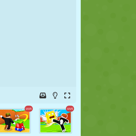
JALGPALL
KOSMOS
KRIIPSUJUKU
SÕDA
MAADLUS
ZOMBIE
uus
uus