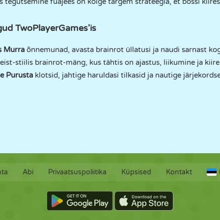
 tegutsemine fuajees on kõige targem strateegia, et bossi kiires
gud TwoPlayerGames'is
s
Murra
õnnemunad, avasta brainrot üllatusi ja naudi sarnast kog
ist-stiilis brainrot-mäng, kus tähtis on ajastus, liikumine ja kii
ne
Purusta
klotsid, jahtige haruldasi tilkasid ja nautige järjekord
hta
Abi
Privaatsuspoliitika
Küpsised
Kontakt