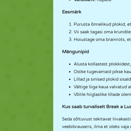
Eesmärk
Purusta õnnelikud plokid, e
Vii saak tagasi oma krundile
Hoiustage oma brainrots, et 
Mängunipid
Alusta kollastest plokkides
Ostke tugevamaid pikse kau
Lillad ja sinised plokid sis
Vältige liiga kaua valvatud a
Võitle hiiglaslike lillade ül
Kus saab turvaliselt Break a L
Seda sõltuvust tekitavat liivaka
veebibrauseris, ilma et oleks vaja 