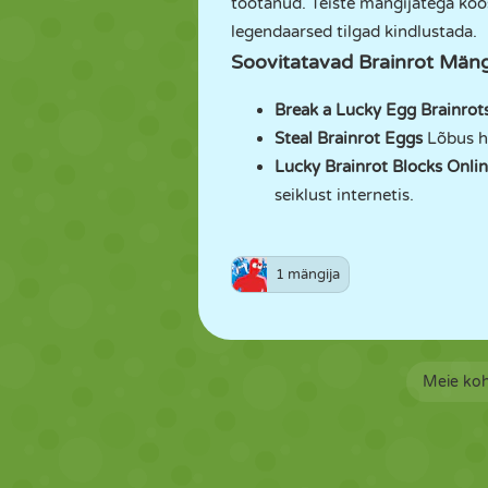
töötanud. Teiste mängijatega koos
legendaarsed tilgad kindlustada.
Soovitatavad Brainrot Män
Break a Lucky Egg Brainrot
Steal Brainrot Eggs
Lõbus he
Lucky Brainrot Blocks Onli
seiklust internetis.
1 mängija
Meie ko