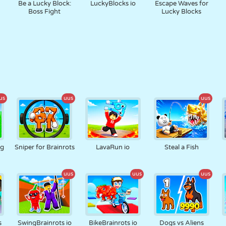
t
Be a Lucky Block:
LuckyBlocks io
Escape Waves for
Boss Fight
Lucky Blocks
us
uus
uus
gg
Sniper for Brainrots
LavaRun io
Steal a Fish
uus
uus
uus
s
SwingBrainrots io
BikeBrainrots io
Dogs vs Aliens