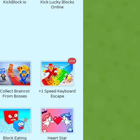
KickBlock io
Kick Lucky Blocks
Online
uus
Collect Brainrot
+1 Speed Keyboard
From Bosses
Escape
Block Eating
Heart Star