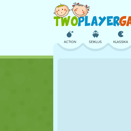
ACTION
SEIKLUS
KLASSIKA
3D
LENNUKID
TULNUKAS
LOSS
MALE
CRAZY
TÜDRUK
GOLF
HÜPPAMINE