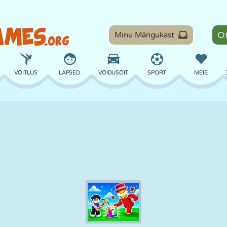
Minu Mängukast
VÕITLUS
LAPSED
VÕIDUSÕIT
SPORT
MEIE
TASAKAAL
KORVPALL
LAHING
PILJARD
LAUAMÄNGUD
KAITSE
DINOSAURUS
SÕITMINE
ÕPE
PÕGENEMINE
MATEMAATIKA
LABÜRINT
KOLETISED
MOOTORRATAS
ONLINE