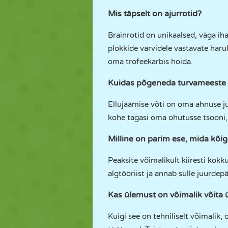
Mis täpselt on ajurrotid?
Brainrotid on unikaalsed, väga ih
plokkide värvidele vastavate haru
oma trofeekarbis hoida.
Kuidas põgeneda turvameeste 
Ellujäämise võti on oma ahnuse juh
kohe tagasi oma ohutusse tsooni, 
Milline on parim ese, mida kõig
Peaksite võimalikult kiiresti kok
algtööriist ja annab sulle juurdepää
Kas ülemust on võimalik võita 
Kuigi see on tehniliselt võimalik, 