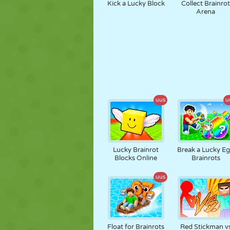
Kick a Lucky Block
Collect Brainro
Arena
uus
u
Lucky Brainrot
Break a Lucky E
Blocks Online
Brainrots
uus
Float for Brainrots
Red Stickman v