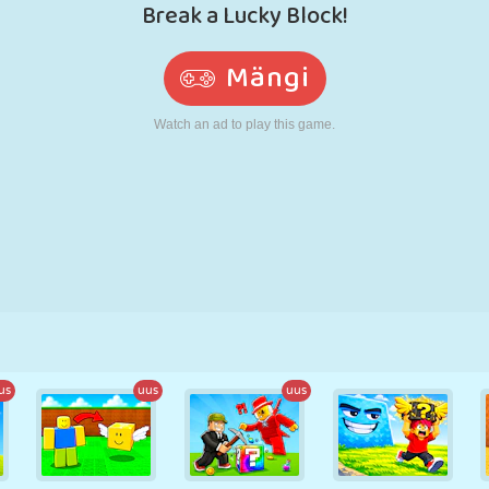
N
RETRO
ROBOT
JOOKSMINE
KOOL
LASKMINE
TENNIS
TRIPS-TRAPS-
PUUTEEKRAAN
TORN
VEOAUTO
TRULL
us
uus
uus