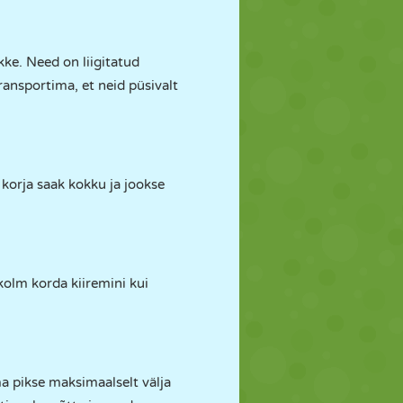
ke. Need on liigitatud
ransportima, et neid püsivalt
 korja saak kokku ja jookse
kolm korda kiiremini kui
oma pikse maksimaalselt välja