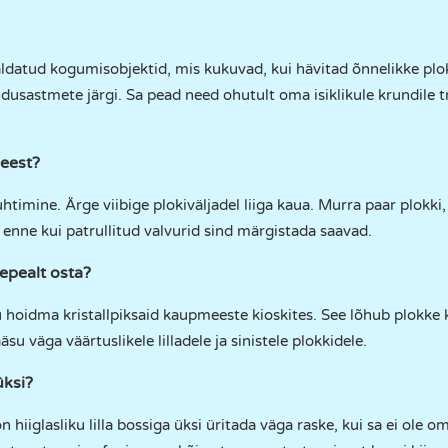
aldatud kogumisobjektid, mis kukuvad, kui hävitad õnnelikke plok
ldusastmete järgi. Sa pead need ohutult oma isiklikule krundile t
eest?
timine. Ärge viibige plokiväljadel liiga kaua. Murra paar plokki,
enne kui patrullitud valvurid sind märgistada saavad.
epealt osta?
ku hoidma kristallpiksaid kaupmeeste kioskites. See lõhub plokke 
su väga väärtuslikele lilladele ja sinistele plokkidele.
üksi?
on hiiglasliku lilla bossiga üksi üritada väga raske, kui sa ei ole 