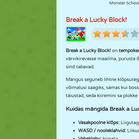
Monster Schoo
Break a Lucky Block!
Break a Lucky Block!
on
tempokas
värvikirevasse maailma, purusta õ
sind tabavad.
Mängus seguneb lihtne klõpsutegev
võimalusi saagiks, samas kui bos
täiustad, seda kiiremini sa plokk
Kuidas mängida Break a Luc
Vasakpoolne klõps:
Liigutag
WASD / nooleklahvid:
Liiku
Vaheklahv:
hüpata