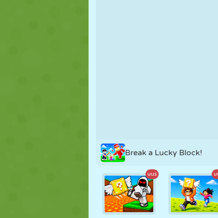
NUKK
PUSLE
REAKTSIOO
STRATEEGIA
TRIKK
TANK
Break a Lucky Block!
uus
u