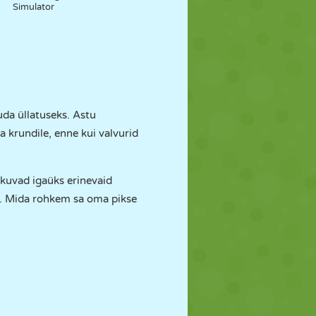
Simulator
uda üllatuseks. Astu
a krundile, enne kui valvurid
akuvad igaüks erinevaid
u. Mida rohkem sa oma pikse