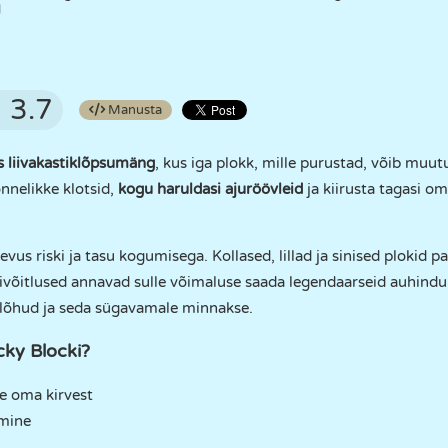
l
3.7
Manusta
 liivakastiklõpsumäng
, kus iga plokk, mille purustad, võib muut
nnelikke klotsid,
kogu haruldasi ajuröövleid
ja kiirusta tagasi om
us riski ja tasu kogumisega. Kollased, lillad ja sinised plokid p
sivõitlused annavad sulle võimaluse saada legendaarseid auhind
e lõhud ja seda sügavamale minnakse.
ky Blocki?
e oma kirvest
mine