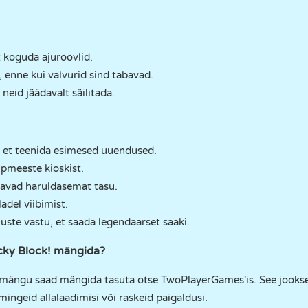
t koguda ajuröövlid.
, enne kui valvurid sind tabavad.
neid jäädavalt säilitada.
t, et teenida esimesed uuendused.
pmeeste kioskist.
aldavad haruldasemat tasu.
ladel viibimist.
emuste vastu, et saada legendaarset saaki.
ucky Block! mängida?
stimängu saad mängida tasuta otse TwoPlayerGames'is. See jookse
mingeid allalaadimisi või raskeid paigaldusi.