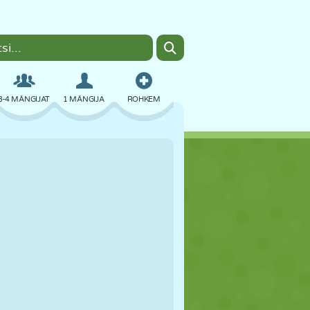
3-4 MÄNGIJAT
1 MÄNGIJA
ROHKEM
BOMBER
BRAUSER
AUTO
LENDAMINE
TOIT
LÕBU
PIXEL ART
PLATVORM
BASSEIN