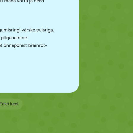
ti maha võtta ja need
umisringi värske twistiga.
re põgenemine.
set õnnepõhist brainrot-
Eesti keel