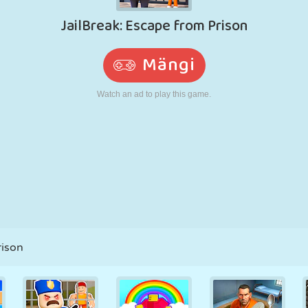
N
RETRO
ROBOT
JOOKSMINE
KOOL
LASKMINE
TENNIS
TRIPS-TRAPS-
PUUTEEKRAAN
TORN
VEOAUTO
TRULL
rison