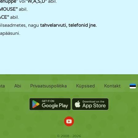
lenuppe
" või
"W,A,S,D"
abil.
MOUSE"
abil.
ACE"
abil.
lseadmetes, nagu
tahvelarvuti, telefonid jne.
japääsuni.
hta
Abi
Privaatsuspoliitika
Küpsised
Kontakt
© 2008 - 2026