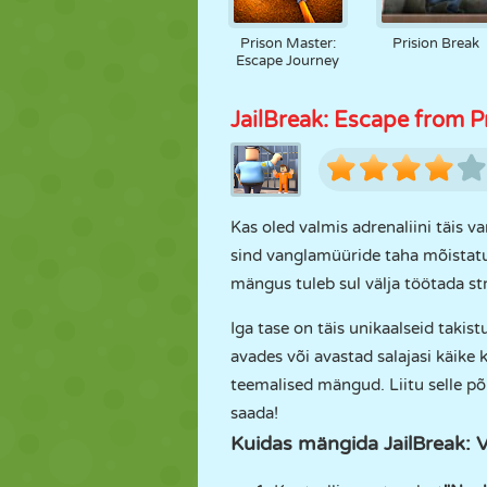
Prison Master:
Prision Break
Escape Journey
JailBreak: Escape from P
Kas oled valmis adrenaliini täis 
sind vanglamüüride taha mõistatus
mängus tuleb sul välja töötada st
Iga tase on täis unikaalseid takist
avades või avastad salajasi käike
teemalised mängud. Liitu selle põ
saada!
Kuidas mängida JailBreak: