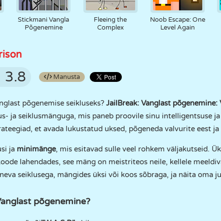
Stickmani Vangla
Fleeing the
Noob Escape: One
Põgenemine
Complex
Level Again
rison
3.8
Manusta
vanglast põgenemise seikluseks?
JailBreak: Vanglast põgenemine
- ja seiklusmänguga, mis paneb proovile sinu intelligentsuse ja
rateegiad, et avada lukustatud uksed, põgeneda valvurite eest ja
usi ja
minimänge
, mis esitavad sulle veel rohkem väljakutseid. Ük
 koode lahendades, see mäng on meistriteos neile, kellele meeld
neva seiklusega, mängides üksi või koos sõbraga, ja näita oma j
 Vanglast põgenemine?