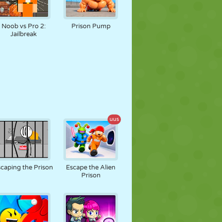
Noob vs Pro 2:
Prison Pump
Jailbreak
uus
caping the Prison
Escape the Alien
Prison