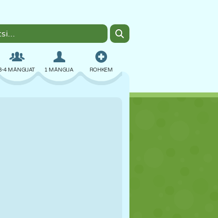
3-4 MÄNGIJAT
1 MÄNGIJA
ROHKEM
BOMBER
BRAUSER
AUTO
LENDAMINE
TOIT
LÕBU
PIXEL ART
PLATVORM
BASSEIN