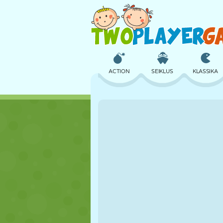
ACTION
SEIKLUS
KLASSIKA
3D
LENNUKID
TULNUKAS
LOSS
MALE
CRAZY
TÜDRUK
GOLF
HÜPPAMINE