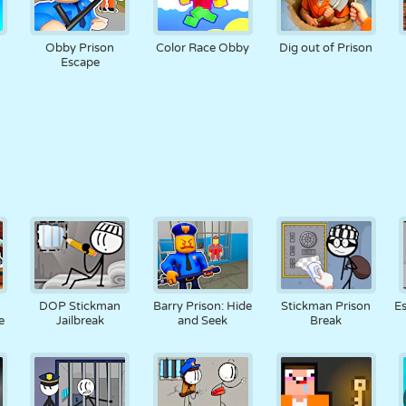
Obby Prison
Color Race Obby
Dig out of Prison
Escape
DOP Stickman
Barry Prison: Hide
Stickman Prison
Es
e
Jailbreak
and Seek
Break