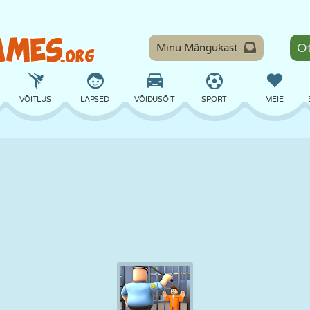
Minu Mängukast
VÕITLUS
LAPSED
VÕIDUSÕIT
SPORT
MEIE
TASAKAAL
KORVPALL
LAHING
PILJARD
LAUAMÄNGUD
KAITSE
DINOSAURUS
SÕITMINE
ÕPE
PÕGENEMINE
MATEMAATIKA
LABÜRINT
KOLETISED
MOOTORRATAS
ONLINE