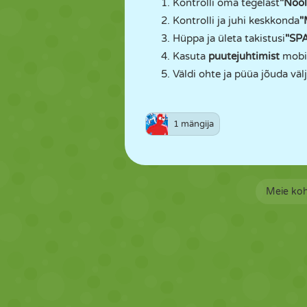
Kontrolli oma tegelast
"Noo
Kontrolli ja juhi keskkonda
"
Hüppa ja ületa takistusi
"SP
Kasuta
puutejuhtimist
mobii
Väldi ohte ja püüa jõuda väl
1 mängija
Meie ko