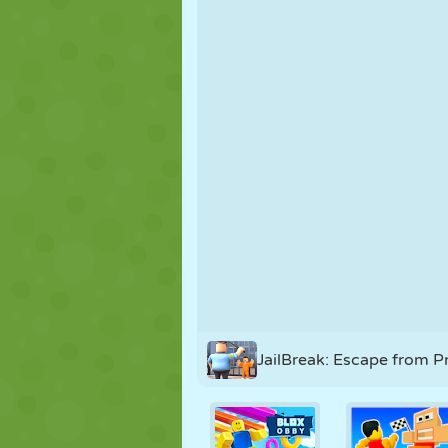
NUKK
PUSLE
REAKTSIOO
STRATEEGIA
TRIKK
TANK
JailBreak: Escape from P