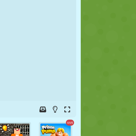
JALGPALL
KOSMOS
KRIIPSUJUKU
SÕDA
MAADLUS
ZOMBIE
uus