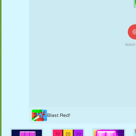
NUKK
PUSLE
REAKTSIOON
RETRO
ROBOT
STRATEEGIA
TRIKK
TANK
TENNIS
TRIPS-TRAPS-
TRULL
Blast Red!