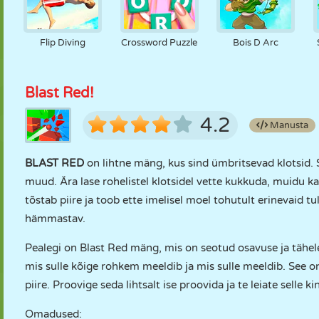
Flip Diving
Crossword Puzzle
Bois D Arc
Blast Red!
4.2
Manusta
BLAST RED
on lihtne mäng, kus sind ümbritsevad klotsid. 
muud. Ära lase rohelistel klotsidel vette kukkuda, muidu k
tõstab piire ja toob ette imelisel moel tohutult erinevaid t
hämmastav.
Pealegi on Blast Red mäng, mis on seotud osavuse ja tähele
mis sulle kõige rohkem meeldib ja mis sulle meeldib. See o
piire. Proovige seda lihtsalt ise proovida ja te leiate selle 
Omadused: