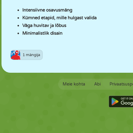
Intensiivne osavusmäng
Kümned etapid, mille hulgast valida
Väga huvitav ja lõbus
Minimalistlik disain
1 mängija
Meie kohta
Abi
Privaatsuspo