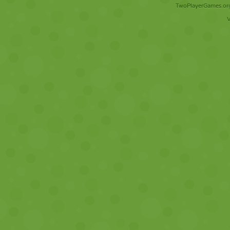
TwoPlayerGames.org 
V