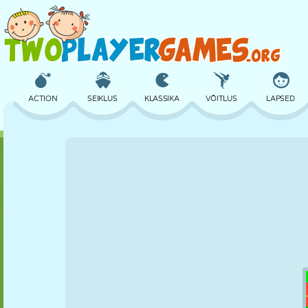
ACTION
SEIKLUS
KLASSIKA
VÕITLUS
LAPSED
3D
LENNUKID
TULNUKAS
TASAKAAL
KORVPALL
LOSS
MALE
CRAZY
KAITSE
DINOSAURUS
TÜDRUK
GOLF
HÜPPAMINE
MATEMAATIKA
LABÜRINT