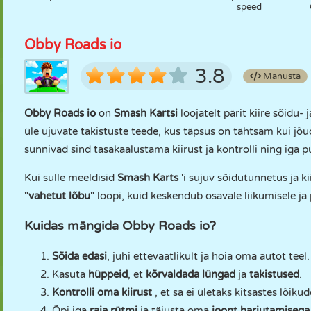
speed
Obby Roads io
3.8
Manusta
Obby Roads io
on
Smash Kartsi
loojatelt pärit kiire sõidu- 
üle ujuvate takistuste teede, kus täpsus on tähtsam kui jõu
sunnivad sind tasakaalustama kiirust ja kontrolli ning iga p
Kui sulle meeldisid
Smash Karts
'i sujuv sõidutunnetus ja
"
vahetut lõbu
" loopi, kuid keskendub osavale liikumisele ja
Kuidas mängida Obby Roads io?
Sõida edasi
, juhi ettevaatlikult ja hoia oma autot teel.
Kasuta
hüppeid
, et
kõrvaldada lüngad
ja
takistused
.
Kontrolli oma kiirust
, et sa ei ületaks kitsastes lõikud
Õpi iga
raja rütmi
ja täiusta oma
joont harjutamisega