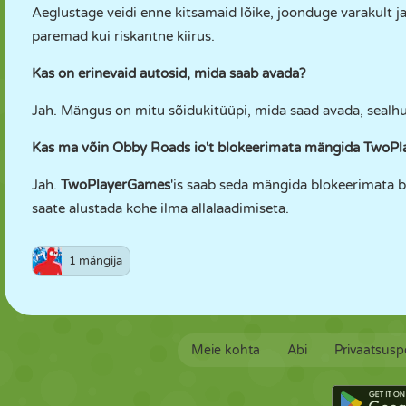
Aeglustage veidi enne kitsamaid lõike, joonduge varakult ja 
paremad kui riskantne kiirus.
Kas on erinevaid autosid, mida saab avada?
Jah. Mängus on mitu sõidukitüüpi, mida saad avada, sealh
Kas ma võin Obby Roads io't blokeerimata mängida TwoPl
Jah.
TwoPlayerGames
'is saab seda mängida blokeerimata b
saate alustada kohe ilma allalaadimiseta.
1 mängija
Meie kohta
Abi
Privaatsuspo