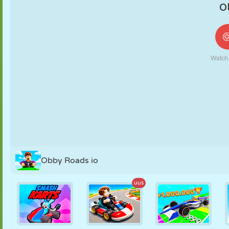
NUKK
PUSLE
REAKTSIOON
RETRO
ROBOT
STRATEEGIA
TRIKK
TANK
TENNIS
TRIPS-TRAPS-
TRULL
Obby Roads io
uus