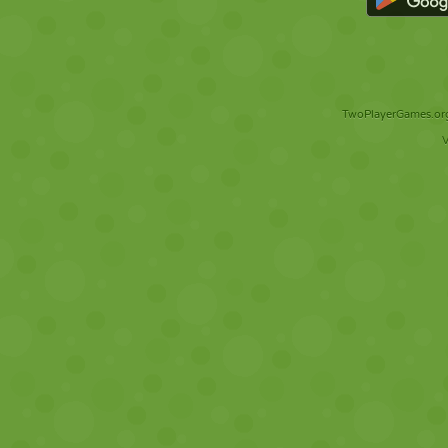
TwoPlayerGames.org 
V