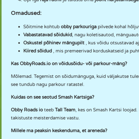
Omadused:
Sõitmine kohtub
obby parkouriga
pilvede kohal hõlju
Vabastatavad sõidukid
, nagu koletisautod, mänguaut
Oskustel põhinev mängupilt
, kus võidu otsustavad aj
Kiired sõidud
, mis premeerivad korduskatseid ja puh
Kas ObbyRoads.io on võidusõidu- või parkour-mäng?
Mõlemad. Tegemist on sõidumänguga, kuid väljakutse tuleneb 
see tundub nagu parkour ratastel.
Kuidas on see seotud Smash Kartsiga?
Obby Roads io
teeb
Tall Team
, kes on Smash Kartsi loojad.
takistuste meisterdamise vastu.
Millele ma peaksin keskenduma, et areneda?