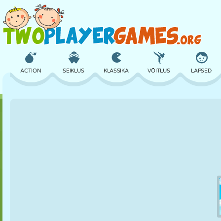
ACTION
SEIKLUS
KLASSIKA
VÕITLUS
LAPSED
3D
LENNUKID
TULNUKAS
TASAKAAL
KORVPALL
LOSS
MALE
CRAZY
KAITSE
DINOSAURUS
TÜDRUK
GOLF
HÜPPAMINE
MATEMAATIKA
LABÜRINT