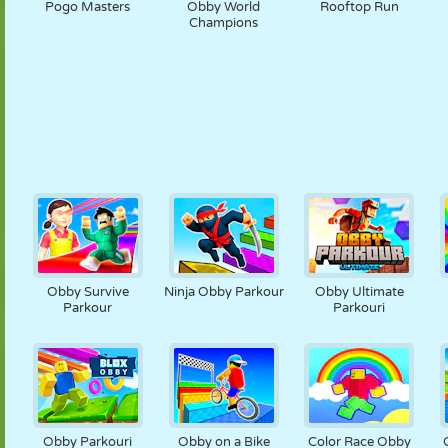
Pogo Masters
Obby World
Rooftop Run
Champions
Obby Survive
Ninja Obby Parkour
Obby Ultimate
Parkour
Parkouri
Obby Parkouri
Obby on a Bike
Color Race Obby