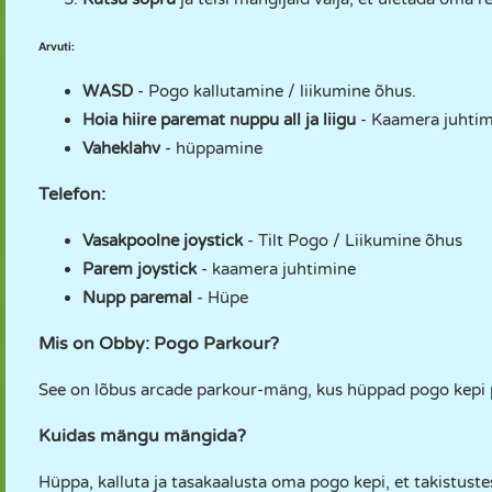
Arvuti:
WASD
- Pogo kallutamine / liikumine õhus.
Hoia hiire paremat nuppu all ja liigu
- Kaamera juhti
Vaheklahv
- hüppamine
Telefon:
Vasakpoolne joystick
- Tilt Pogo / Liikumine õhus
Parem joystick
- kaamera juhtimine
Nupp paremal
- Hüpe
Mis on Obby: Pogo Parkour?
See on lõbus arcade parkour-mäng, kus hüppad pogo kepi peal
Kuidas mängu mängida?
Hüppa, kalluta ja tasakaalusta oma pogo kepi, et takistust