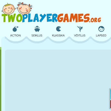
ACTION
SEIKLUS
KLASSIKA
VÕITLUS
LAPSED
3D
LENNUKID
TULNUKAS
TASAKAAL
KORVPALL
LOSS
MALE
CRAZY
KAITSE
DINOSAURUS
TÜDRUK
GOLF
HÜPPAMINE
MATEMAATIKA
LABÜRINT