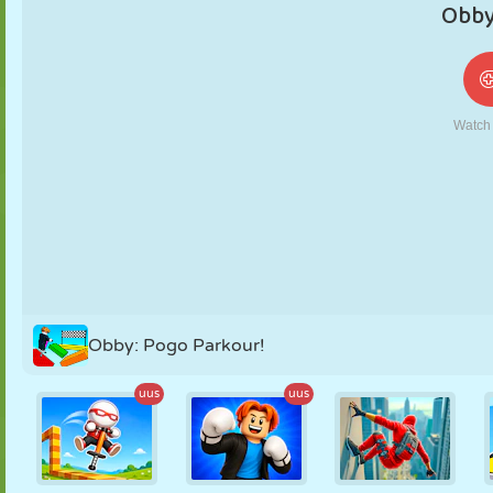
NUKK
PUSLE
REAKTSIOON
RETRO
ROBOT
STRATEEGIA
TRIKK
TANK
TENNIS
TRIPS-TRAPS-
TRULL
Obby: Pogo Parkour!
uus
uus