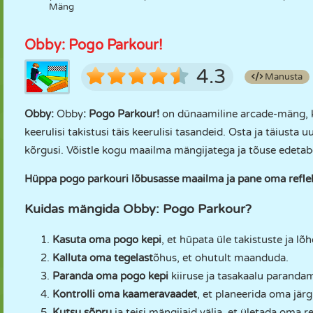
Mäng
Obby: Pogo Parkour!
4.3
Manusta
Obby:
Obby
: Pogo Parkour!
on dünaamiline arcade-mäng, k
keerulisi takistusi täis keerulisi tasandeid. Osta ja täiusta
kõrgusi. Võistle kogu maailma mängijatega ja tõuse edetabe
Hüppa pogo parkouri lõbusasse maailma ja pane oma reflek
Kuidas mängida Obby: Pogo Parkour?
Kasuta oma pogo kepi
, et hüpata üle takistuste ja lõ
Kalluta oma tegelast
õhus, et ohutult maanduda.
Paranda oma pogo kepi
kiiruse ja tasakaalu parandam
Kontrolli oma kaameravaadet
, et planeerida oma jär
Kutsu sõpru
ja teisi mängijaid välja, et ületada oma r