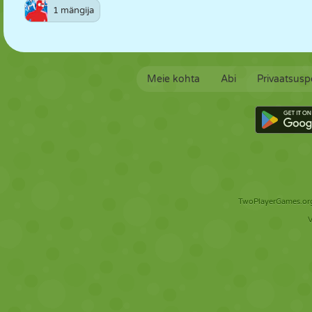
1 mängija
Meie kohta
Abi
Privaatsuspo
TwoPlayerGames.org 
V