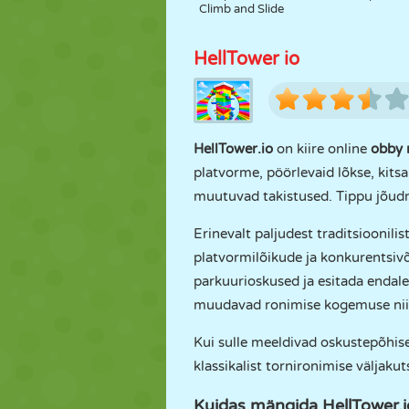
Climb and Slide
HellTower io
HellTower.io
on kiire online
obby
platvorme, pöörlevaid lõkse, kitsa
muutuvad takistused. Tippu jõudm
Erinevalt paljudest traditsioonil
platvormilõikude ja konkurentsi
parkuurioskused ja esitada endale v
muudavad ronimise kogemuse nii l
Kui sulle meeldivad oskustepõhise
klassikalist tornironimise väljaku
Kuidas mängida HellTower.i