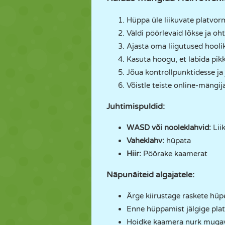
Hüppa üle liikuvate platvor
Väldi pöörlevaid lõkse ja oht
Ajasta oma liigutused hoolik
Kasuta hoogu, et läbida pik
Jõua kontrollpunktidesse ja 
Võistle teiste online-mängij
Juhtimispuldid:
WASD või nooleklahvid:
Lii
Vaheklahv:
hüpata
Hiir:
Pöörake kaamerat
Näpunäiteid algajatele:
Ärge kiirustage raskete hüp
Enne hüppamist jälgige pla
Hoidke kaamera nurk mugav