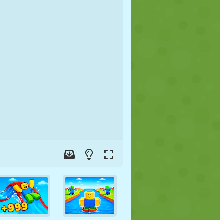
JALGPALL
KOSMOS
KRIIPSUJUKU
SÕDA
MAADLUS
ZOMBIE