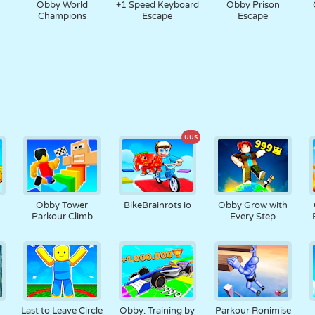
Obby World
+1 Speed Keyboard
Obby Prison
Champions
Escape
Escape
uus
Obby Tower
BikeBrainrots io
Obby Grow with
Parkour Climb
Every Step
Last to Leave Circle
Obby: Training by
Parkour Ronimise