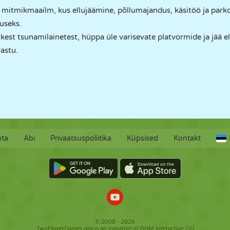
e mitmikmaailm, kus ellujäämine, põllumajandus, käsitöö ja par
luseks.
kest tsunamilainetest, hüppa üle varisevate platvormide ja jää ell
astu.
hta
Abi
Privaatsuspoliitika
Küpsised
Kontakt
© 2008 - 2026
TwoPlayerGames.org is an initiative of RHM Interactive OÜ