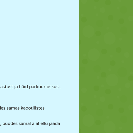
stust ja häid parkuurioskusi.
des samas kaootilistes
, püüdes samal ajal ellu jääda