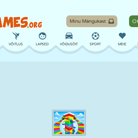
Minu Mängukast
VÕITLUS
LAPSED
VÕIDUSÕIT
SPORT
MEIE
TASAKAAL
KORVPALL
LAHING
PILJARD
LAUAMÄNGUD
KAITSE
DINOSAURUS
SÕITMINE
ÕPE
PÕGENEMINE
MATEMAATIKA
LABÜRINT
KOLETISED
MOOTORRATAS
ONLINE