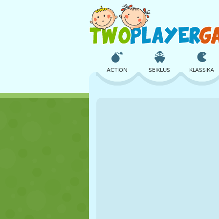
ACTION
SEIKLUS
KLASSIKA
3D
LENNUKID
TULNUKAS
LOSS
MALE
CRAZY
TÜDRUK
GOLF
HÜPPAMINE