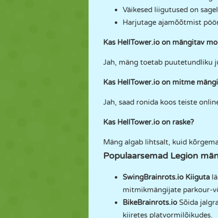
Väikesed liigutused on sag
Harjutage ajamõõtmist pöör
Kas HellTower.io on mängitav mob
Jah, mäng toetab puutetundliku 
Kas HellTower.io on mitme mängi
Jah, saad ronida koos teiste onlin
Kas HellTower.io on raske?
Mäng algab lihtsalt, kuid kõrgem
Populaarsemad Legion mä
SwingBrainrots.io
Kiiguta
l
mitmikmängijate parkour-või
BikeBrainrots.io
Sõida jalgra
kiiretes platvormilõikudes.