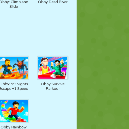
Obby: Climb and
Obby Dead River
Slide
Obby: 99 Nights
Obby Survive
Escape +1 Speed
Parkour
Obby Rainbow