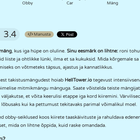
Obby
Car
Mäng
3.4
Manusta
 mäng
, kus iga hüpe on oluline.
Sinu eesmärk on lihtne:
roni tohut
id liiste ja ohtlikke lünki, ilma et sa kukuksid. Mida kõrgemale s
iseks on võtmeteks täpsus, ajastus ja kannatlikkus.
istest takistusmängudest hoiab
HellTower.io
tegevust intensiivse
võimelise mitmikmängu mänguga. Saate võistelda teiste mängija
äljakutse, et võita keerulisi etappe iga kord kiiremini. Värvilise
õbusaks kui ka pettumust tekitavaks parimal võimalikul moel.
d obby-seiklused koos kiirete taaskäivituste ja rahuldava eden
tset, mida on lihtne õppida, kuid raske omandada.
o?