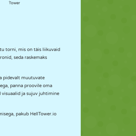
Tower
u torni, mis on täis liikuvaid
a ronid, seda raskemaks
na pidevalt muutuvate
tega, panna proovile oma
d visuaalid ja sujuv juhtimine
emisega, pakub HellTower.io