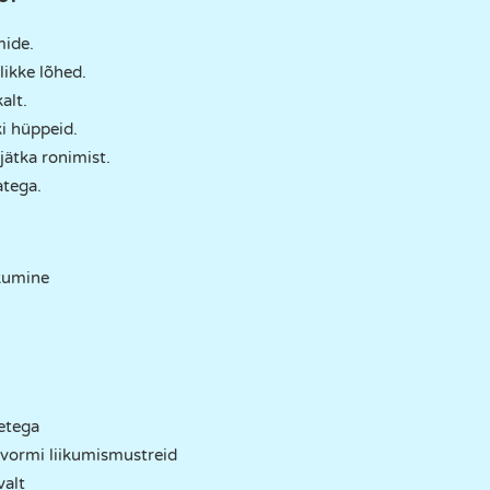
mide.
likke lõhed.
alt.
ki hüppeid.
jätka ronimist.
atega.
kumine
etega
tvormi liikumismustreid
alt