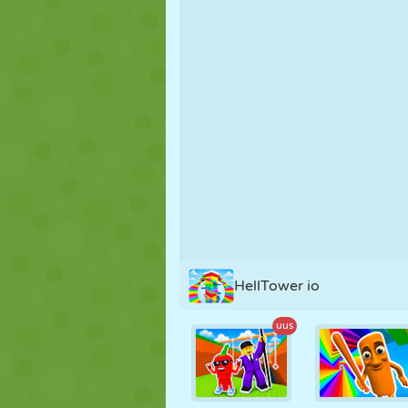
NUKK
PUSLE
REAKTSIOO
STRATEEGIA
TRIKK
TANK
HellTower io
uus