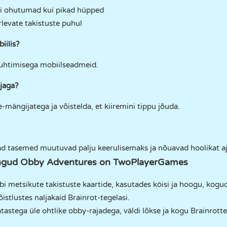
eli ohutumad kui pikad hüpped
levate takistuste puhul
iilis?
juhtimisega mobiilseadmeid.
jaga?
e-mängijatega ja võistelda, et kiiremini tippu jõuda.
ad tasemed muutuvad palju keerulisemaks ja nõuavad hoolikat aja
ngud Obby Adventures on TwoPlayerGames
äbi metsikute takistuste kaartide, kasutades köisi ja hoogu, kogu
stlustes naljakaid Brainrot-tegelasi.
tastega üle ohtlike obby-rajadega, väldi lõkse ja kogu Brainrotte