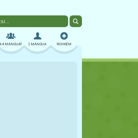
3-4 MÄNGIJAT
1 MÄNGIJA
ROHKEM
BOMBER
BRAUSER
AUTO
LENDAMINE
TOIT
LÕBU
PIXEL ART
PLATVORM
BASSEIN