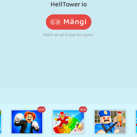
N
RETRO
ROBOT
JOOKSMINE
KOOL
LASKMINE
TENNIS
TRIPS-TRAPS-
PUUTEEKRAAN
TORN
VEOAUTO
TRULL
uus
uus