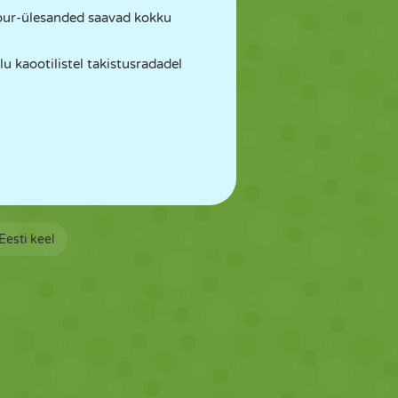
kour-ülesanded saavad kokku
u kaootilistel takistusradadel
Eesti keel