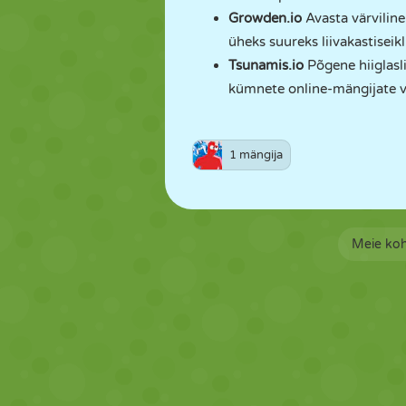
Growden.io
Avasta värvilin
üheks suureks liivakastiseik
Tsunamis.io
Põgene hiiglasli
kümnete online-mängijate v
1 mängija
Meie ko