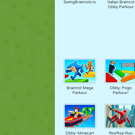
SwingBrainrots io
Italian Brainrot
Obby Parkour
Brainrot Mega
Obby: Pogo
Parkour
Parkour!
Obby: Minecart
Rooftop Run