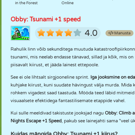
in the Forest
Online
Obby: Tsunami +1 speed
4.0
Manusta
Rahulik linn võib sekunditega muutuda katastroofipiirko
tsunami, mis neelab endasse tänavad, sillad ja kõik, mis on
piisavalt kiirust, et jääda lainest ettepoole.
See ei ole lihtsalt sirgjooneline sprint.
Iga jooksmine on eda
kuhjake kiirust, kuni suudate hävingust välja murda. Mida 
rohkem vigadest saad taastuda. Mööda teed läbid mitmeid 
visuaalsete efektidega fantastilisemate etappide vahel.
Kui sulle meeldivad takistuste jooksjad nagu
Obby: Climb 
Nights Escape +1 Speed
, pakub see lainejahti sama "veel ük
Kuidas mängida Obby: Tsunami +1 kiirus?