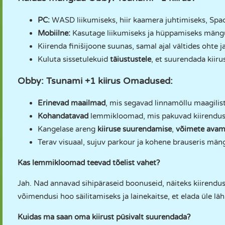
PC:
WASD liikumiseks, hiir kaamera juhtimiseks, Spa
Mobiilne:
Kasutage liikumiseks ja hüppamiseks mängul
Kiirenda finišijoone suunas, samal ajal vältides ohte
Kuluta sissetulekuid
täiustustele
, et suurendada kii
Obby: Tsunami +1 kiirus Omadused:
Erinevad maailmad
, mis segavad linnamöllu maagilis
Kohandatavad
lemmikloomad, mis pakuvad kiirendust
Kangelase areng
kiiruse suurendamise
,
võimete avam
Terav visuaal, sujuv parkour ja kohene brauseris män
Kas lemmikloomad teevad tõelist vahet?
Jah. Nad annavad sihipäraseid boonuseid, näiteks kiirendust
võimendusi hoo säilitamiseks ja lainekaitse, et elada üle lä
Kuidas ma saan oma kiirust püsivalt suurendada?