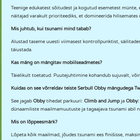
Teenige edukatest sõitudest ja kogutud esemetest münte, e
näitajad varakult prioriteediks, et domineerida hilisemate
Mis juhtub, kui tsunami mind tabab?
Alustad taseme uuesti viimasest kontrollpunktist, säilita
täiustada.
Kas mäng on mängitav mobiilseadmetes?
Täielikult toetatud. Puutejuhtimine kohandub sujuvalt, võim
Kuidas on see võrreldav teiste Serbull Obby mängudega T
See jagab
Obby
tihedat parkuuri:
Climb and Jump
ja
Obby:
dünaamiliste maailmamuutuste ja tagaajava tsunami abil n
Mis on lõppeesmärk?
Lõpeta kõik maailmad, jõudes tsunami ees finišisse, maksime