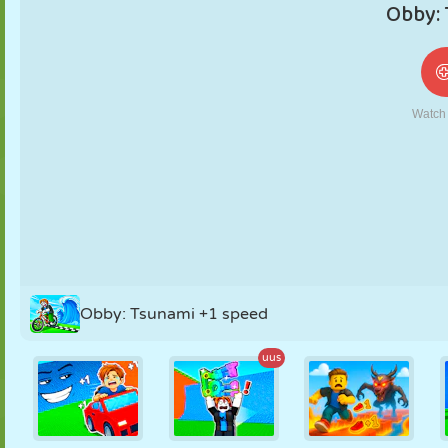
NUKK
PUSLE
REAKTSIOON
RETRO
ROBOT
STRATEEGIA
TRIKK
TANK
TENNIS
TRIPS-TRAPS-
TRULL
Obby: Tsunami +1 speed
uus