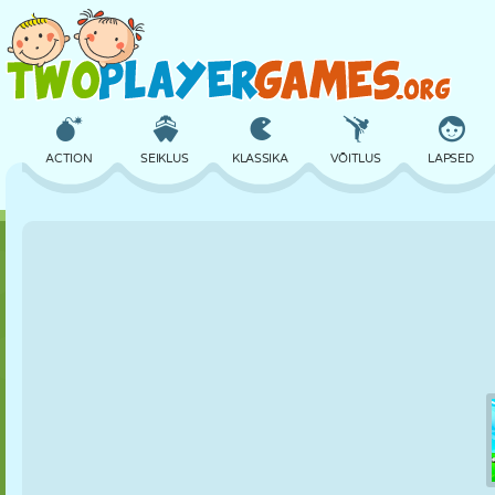
ACTION
SEIKLUS
KLASSIKA
VÕITLUS
LAPSED
3D
LENNUKID
TULNUKAS
TASAKAAL
KORVPALL
LOSS
MALE
CRAZY
KAITSE
DINOSAURUS
TÜDRUK
GOLF
HÜPPAMINE
MATEMAATIKA
LABÜRINT