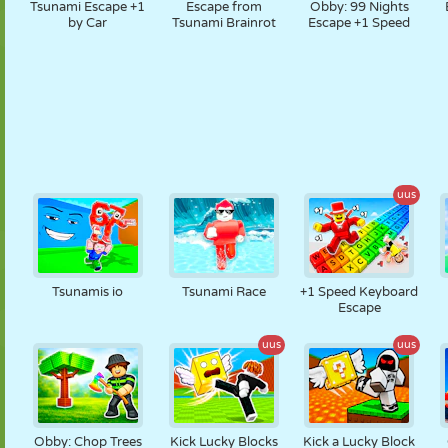
Tsunami Escape +1
Escape from
Obby: 99 Nights
by Car
Tsunami Brainrot
Escape +1 Speed
uus
Tsunamis io
Tsunami Race
+1 Speed Keyboard
Escape
uus
uus
Obby: Chop Trees
Kick Lucky Blocks
Kick a Lucky Block