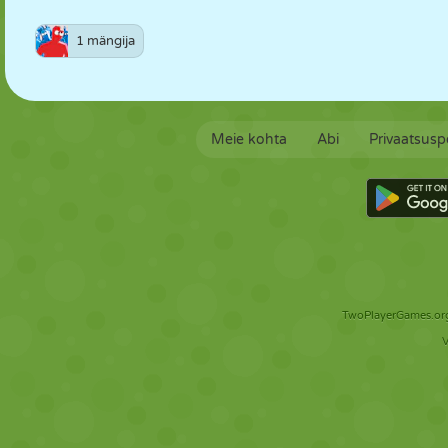
1 mängija
Meie kohta
Abi
Privaatsuspo
TwoPlayerGames.org 
V