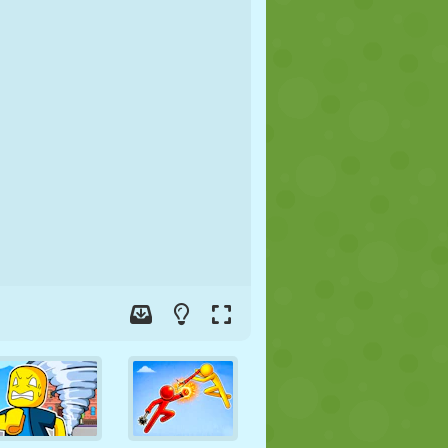
JALGPALL
KOSMOS
KRIIPSUJUKU
SÕDA
MAADLUS
ZOMBIE