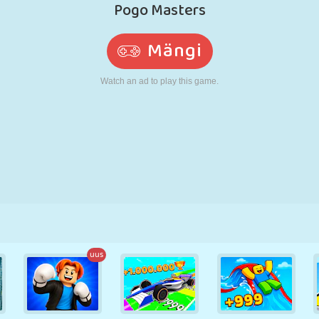
N
RETRO
ROBOT
JOOKSMINE
KOOL
LASKMINE
TENNIS
TRIPS-TRAPS-
PUUTEEKRAAN
TORN
VEOAUTO
TRULL
uus