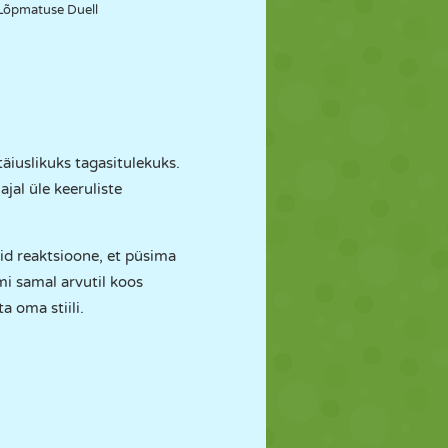
Lõpmatuse Duell
täiuslikuks tagasitulekuks.
jal üle keeruliste
id reaktsioone, et püsima
mi samal arvutil koos
a oma stiili.