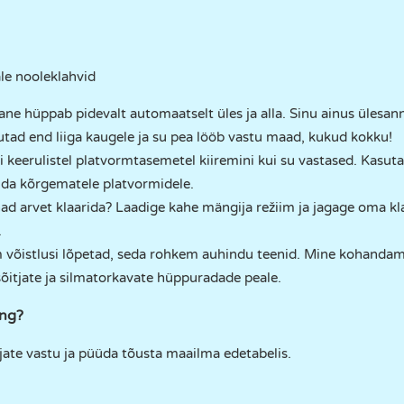
e nooleklahvid
ane hüppab pidevalt automaatselt üles ja alla. Sinu ainus ülesan
lutad end liiga kaugele ja su pea lööb vastu maad, kukud kokku!
i keerulistel platvormtasemetel kiiremini kui su vastased. Kasu
õuda kõrgematele platvormidele.
ad arvet klaarida? Laadige kahe mängija režiim ja jagage oma kla
.
võistlusi lõpetad, seda rohkem auhindu teenid. Mine kohandam
õitjate ja silmatorkavate hüppuradade peale.
ng?
jate vastu ja püüda tõusta maailma edetabelis.