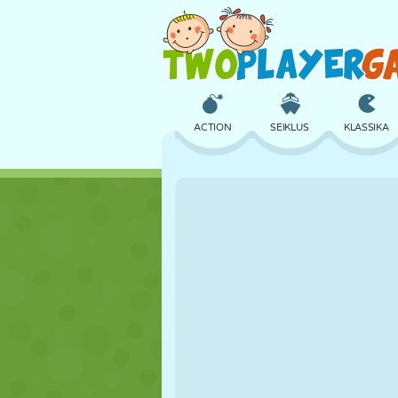
ACTION
SEIKLUS
KLASSIKA
3D
LENNUKID
TULNUKAS
LOSS
MALE
CRAZY
TÜDRUK
GOLF
HÜPPAMINE