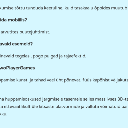
iikumise tõttu tunduda keeruline, kuid tasakaalu õppides muutub
da mobiilis?
larvutites puutejuhtimist.
tavaid esemeid?
inevaid tegelasi, pogo pulgad ja rajaefektid.
TwoPlayerGames
pamise kunsti ja tahad veel üht põnevat, füüsikapõhist väljakut
a hüppamisoskused järgmisele tasemele selles massiivses 3D-t
a ettevaatlikult üle kitsaste platvormide ja valluta võimatuid pa
kku.