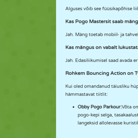
Alguses võib see füüsikapõhise l
Kas Pogo Mastersit saab mängi
Jah. Mäng toetab mobiil- ja tahve
Kas mängus on vabalt lukusta
Jah. Edasiliikumisel saad avada er
Rohkem Bouncing Action on 
Kui oled omandanud täiusliku hüp
hämmastavat tiitlit:
Obby Pogo Parkour
:
Võta om
pogo-kepi selga, tasakaalust
langeksid allolevasse kuristi