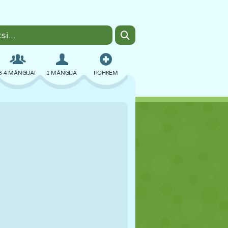
3-4 MÄNGIJAT
1 MÄNGIJA
ROHKEM
BOMBER
BRAUSER
AUTO
LENDAMINE
TOIT
LÕBU
PIXEL ART
PLATVORM
BASSEIN