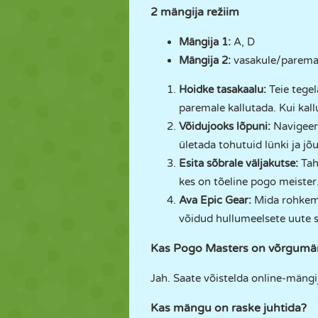
2 mängija režiim
Mängija 1:
A, D
Mängija 2:
vasakule/paremal
Hoidke tasakaalu:
Teie tegel
paremale kallutada. Kui kal
Võidujooks lõpuni:
Navigeer
ületada tohutuid lünki ja j
Esita sõbrale väljakutse:
Tah
kes on tõeline pogo meister
Ava Epic Gear:
Mida rohkem 
võidud hullumeelsete uute s
Kas Pogo Masters on võrgumä
Jah. Saate võistelda online-mängi
Kas mängu on raske juhtida?