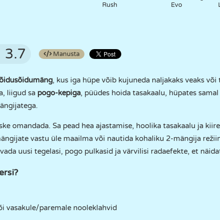
Rush
Evo
3.7
Manusta
võidusõidumäng
, kus iga hüpe võib kujuneda naljakaks veaks või 
a, liigud sa
pogo-kepiga
, püüdes hoida tasakaalu, hüpates samal a
mängijatega.
ske omandada. Sa pead hea ajastamise, hoolika tasakaalu ja kiire
ängijate vastu üle maailma või nautida kohaliku 2-mängija režii
da uusi tegelasi, pogo pulkasid ja värvilisi radaefekte, et näidat
rsi?
õi vasakule/paremale nooleklahvid