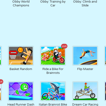
Obby World
Obby: Training by
Obby: Climb and
Champions
Car
Slide
uus
P
Basket Random
Ride a Bike For
Flip Master
Brainrots
us
Head Runner Dash
Italian Brainrot Bike
Dream Car Racing