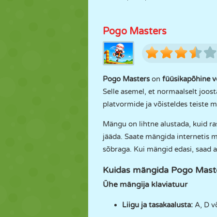
Pogo Masters
Pogo Masters
on
füüsikapõhine 
Selle asemel, et normaalselt joost
platvormide ja võisteldes teiste 
Mängu on lihtne alustada, kuid ra
jääda. Saate mängida internetis m
sõbraga. Kui mängid edasi, saad ava
Kuidas mängida Pogo Maste
Ühe mängija klaviatuur
Liigu ja tasakaalusta:
A, D v