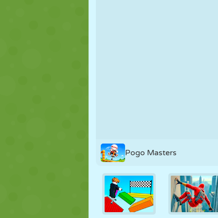
NUKK
PUSLE
REAKTSIOO
STRATEEGIA
TRIKK
TANK
Pogo Masters