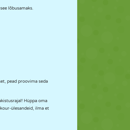
 see lõbusamaks.
set, pead proovima seda
akistusrajal! Hüppa oma
rkour-ülesandeid, ilma et