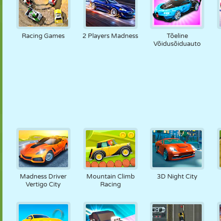
Racing Games
2 Players Madness
Tõeline
Võidusõiduauto
Madness Driver
Mountain Climb
3D Night City
Vertigo City
Racing