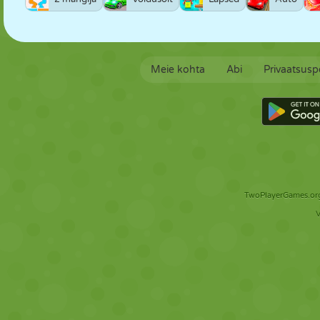
Meie kohta
Abi
Privaatsuspo
TwoPlayerGames.org 
V