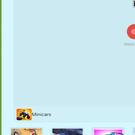
NUKK
PUSLE
REAKTSIOON
RETRO
ROBOT
STRATEEGIA
TRIKK
TANK
TENNIS
TRIPS-TRAPS-
TRULL
Minicars