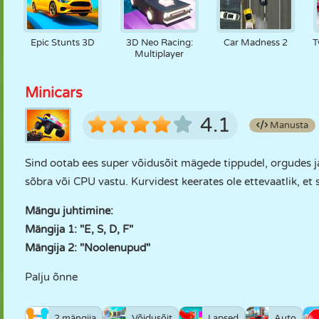
Epic Stunts 3D
3D Neo Racing:
Car Madness 2
T
Multiplayer
Minicars
4.1
Manusta
Sind ootab ees super võidusõit mägede tippudel, orgudes j
sõbra või CPU vastu. Kurvidest keerates ole ettevaatlik, et 
Mängu juhtimine:
Mängija 1: "E, S, D, F"
Mängija 2: "Noolenupud"
Palju õnne
2 mängija
Võidusõit
Lapsed
Auto