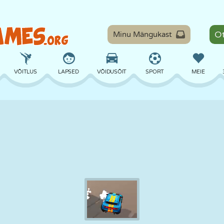
Minu Mängukast
VÕITLUS
LAPSED
VÕIDUSÕIT
SPORT
MEIE
TASAKAAL
KORVPALL
LAHING
PILJARD
LAUAMÄNGUD
KAITSE
DINOSAURUS
SÕITMINE
ÕPE
PÕGENEMINE
MATEMAATIKA
LABÜRINT
KOLETISED
MOOTORRATAS
ONLINE