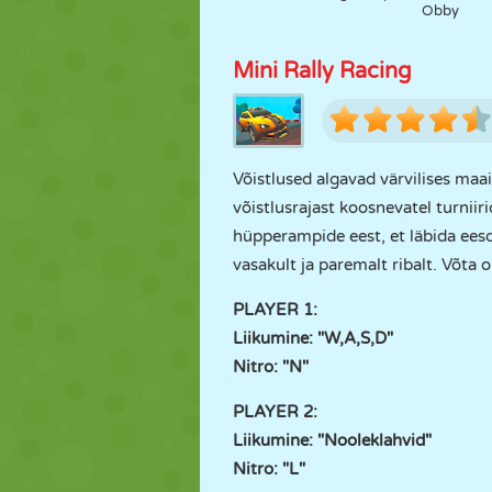
Obby
Mini Rally Racing
Võistlused algavad värvilises maa
võistlusrajast koosnevatel turniiri
hüpperampide eest, et läbida ees
vasakult ja paremalt ribalt. Võta
PLAYER 1:
Liikumine: "W,A,S,D"
Nitro: "N"
PLAYER 2:
Liikumine: "Nooleklahvid"
Nitro: "L"