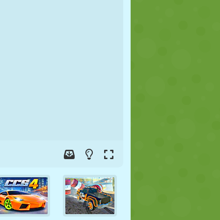
JALGPALL
KOSMOS
KRIIPSUJUKU
SÕDA
MAADLUS
ZOMBIE