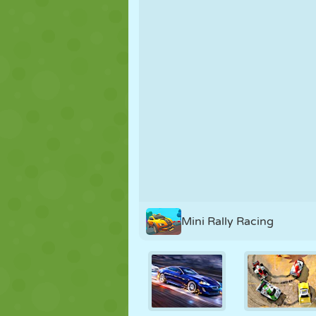
NUKK
PUSLE
REAKTSIOO
STRATEEGIA
TRIKK
TANK
Mini Rally Racing