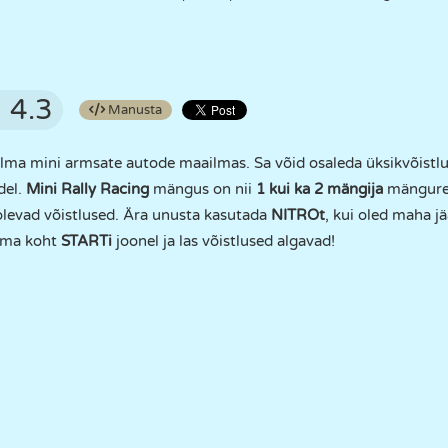
4.3
Manusta
ilma mini armsate autode maailmas. Sa võid osaleda üksikvõistlu
del.
Mini Rally Racing
mängus on nii
1 kui ka 2 mängija
mängurež
olevad võistlused. Ära unusta kasutada
NITROt
, kui oled maha j
 oma koht
STARTi
joonel ja las võistlused algavad!