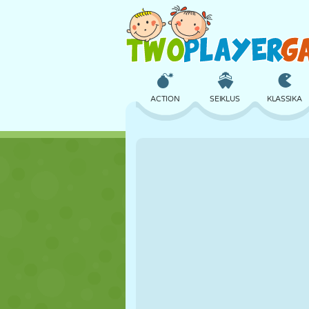
ACTION
SEIKLUS
KLASSIKA
3D
LENNUKID
TULNUKAS
LOSS
MALE
CRAZY
TÜDRUK
GOLF
HÜPPAMINE