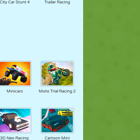
City Car Stunt 4
Trailer Racing
Minicars
Moto Trial Racing 2
3D Neo Racing:
Cartoon Mini