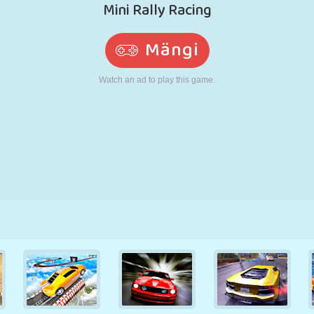
N
RETRO
ROBOT
JOOKSMINE
KOOL
LASKMINE
TENNIS
TRIPS-TRAPS-
PUUTEEKRAAN
TORN
VEOAUTO
TRULL