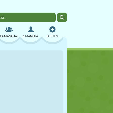
3-4 MÄNGIJAT
1 MÄNGIJA
ROHKEM
BOMBER
BRAUSER
AUTO
LENDAMINE
TOIT
LÕBU
PIXEL ART
PLATVORM
BASSEIN